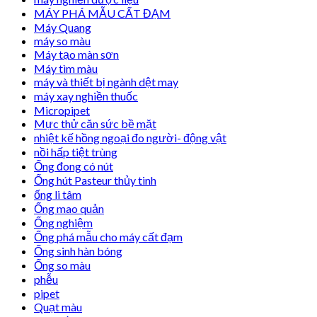
MÁY PHÁ MẪU CẤT ĐẠM
Máy Quang
máy so màu
Máy tạo màn sơn
Máy tìm màu
máy và thiết bị ngành dệt may
máy xay nghiền thuốc
Micropipet
Mực thử căn sức bề mặt
nhiệt kế hồng ngoại đo người- động vật
nồi hấp tiệt trùng
Ống đong có nút
Ống hút Pasteur thủy tinh
ống li tâm
Ống mao quản
Ống nghiệm
Ống phá mẫu cho máy cất đạm
Ống sinh hàn bóng
Ống so màu
phễu
pipet
Quạt màu