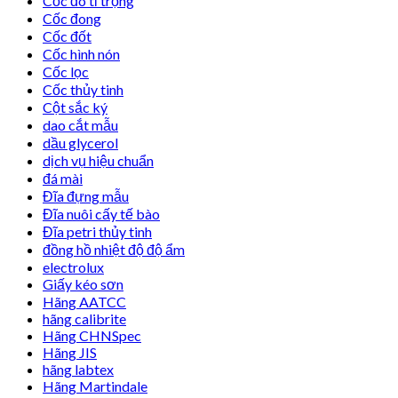
Cốc đo tỉ trọng
Cốc đong
Cốc đốt
Cốc hình nón
Cốc lọc
Cốc thủy tinh
Cột sắc ký
dao cắt mẫu
dầu glycerol
dịch vụ hiệu chuẩn
đá mài
Đĩa đựng mẫu
Đĩa nuôi cấy tế bào
Đĩa petri thủy tinh
đồng hồ nhiệt độ độ ẩm
electrolux
Giấy kéo sơn
Hãng AATCC
hãng calibrite
Hãng CHNSpec
Hãng JIS
hãng labtex
Hãng Martindale