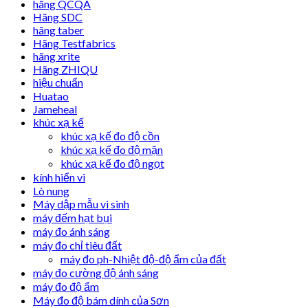
hãng QCQA
Hãng SDC
hãng taber
Hãng Testfabrics
hãng xrite
Hãng ZHIQU
hiệu chuẩn
Huatao
Jameheal
khúc xạ kế
khúc xạ kế đo độ cồn
khúc xạ kế đo độ mặn
khúc xạ kế đo độ ngọt
kính hiển vi
Lò nung
Máy dập mẫu vi sinh
máy đếm hạt bụi
máy đo ánh sáng
máy đo chỉ tiêu đất
máy đo ph-Nhiệt độ-độ ẩm của đất
máy đo cường độ ánh sáng
máy đo độ ẩm
Máy đo độ bám dính của Sơn