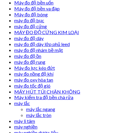
Máy đo độ bền uốn
Máy đo độ bền va đạp
Máy đo độ bóng
máy đo độ bục
máy đo độ cứng
MÁY ĐO ĐỘ CỨNG KIM LOẠI
máy đo độ dày
máy đo độ dày lớp phủ leed
máy đo độ nhám bề mặt
máy đo độ ồn
máy đo độ rung
Máy đo lực kéo đứt
máy đo nồng độ khí
máy đo oxy hòa tan
máy đo tốc độ gió
MÁY HÚT TÚI CHÂN KHÔNG
Máy kiểm tra độ bền chà rửa
máy lắc
máy lắc ngang
máy lắc tròn
máy li tâm
máy nghiền
máy nghiền dược liệu