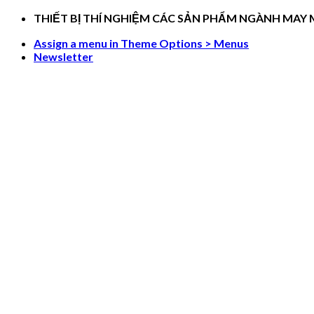
Skip
THIẾT BỊ THÍ NGHIỆM CÁC SẢN PHẨM NGÀNH MAY
to
Assign a menu in Theme Options > Menus
content
Newsletter