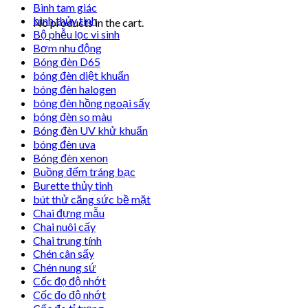
Bình tam giác
bình thủy tinh
No products in the cart.
Bộ phễu lọc vi sinh
Bơm nhu động
Bóng đèn D65
bóng đèn diệt khuẩn
bóng đèn halogen
bóng đèn hồng ngoại sấy
bóng đèn so màu
Bóng đèn UV khử khuẩn
bóng đèn uva
Bóng đèn xenon
Buồng đếm tráng bạc
Burette thủy tinh
bút thử căng sức bề mặt
Chai đựng mẫu
Chai nuôi cấy
Chai trung tính
Chén cân sấy
Chén nung sứ
Cốc đọ độ nhớt
Cốc đo độ nhớt