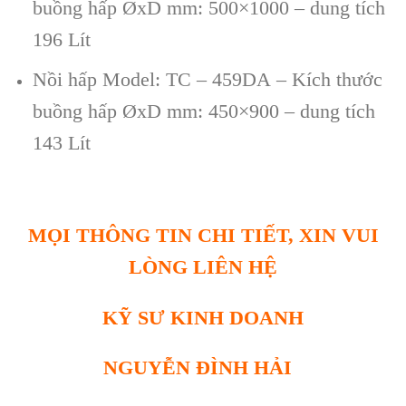
buồng hấp ØxD mm: 500×1000 – dung tích
196 Lít
Nồi hấp Model: TC – 459DA – Kích thước
buồng hấp ØxD mm: 450×900 – dung tích
143 Lít
MỌI THÔNG TIN CHI TIẾT, XIN VUI
LÒNG LIÊN HỆ
KỸ SƯ KINH DOANH
NGUYỄN ĐÌNH HẢI