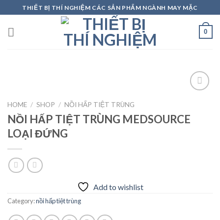
Skip
THIẾT BỊ THÍ NGHIỆM CÁC SẢN PHẨM NGÀNH MAY MẶC
to
content
0
HOME
/
SHOP
/
NỒI HẤP TIỆT TRÙNG
NỒI HẤP TIỆT TRÙNG MEDSOURCE
Add to
wishlist
LOẠI ĐỨNG
Add to wishlist
Category:
nồi hấp tiệt trùng