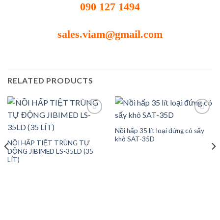
090 127 1494
sales.viam@gmail.com
RELATED PRODUCTS
Nồi hấp 35 lít loại đứng có sấy
Add to
Add to
khô SAT-35D
NỒI HẤP TIỆT TRÙNG TỰ
wishlist
wishlist
ĐỘNG JIBIMED LS-35LD (35
LÍT)