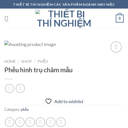
Skip
THIẾT BỊ THÍ NGHIỆM CÁC SẢN PHẨM NGÀNH MAY MẶC
to
content
0
HOME
/
SHOP
/
PHỄU
Add to
Phễu hình trụ châm mẫu
wishlist
Add to wishlist
Category:
phễu