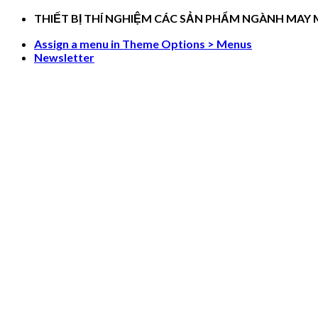
Skip
THIẾT BỊ THÍ NGHIỆM CÁC SẢN PHẨM NGÀNH MAY
to
Assign a menu in Theme Options > Menus
content
Newsletter