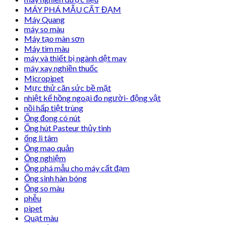
MÁY PHÁ MẪU CẤT ĐẠM
Máy Quang
máy so màu
Máy tạo màn sơn
Máy tìm màu
máy và thiết bị ngành dệt may
máy xay nghiền thuốc
Micropipet
Mực thử căn sức bề mặt
nhiệt kế hồng ngoại đo người- động vật
nồi hấp tiệt trùng
Ống đong có nút
Ống hút Pasteur thủy tinh
ống li tâm
Ống mao quản
Ống nghiệm
Ống phá mẫu cho máy cất đạm
Ống sinh hàn bóng
Ống so màu
phễu
pipet
Quạt màu