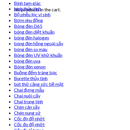
Bình tam giác
bình thủy tinh
No products in the cart.
Bộ phễu lọc vi sinh
Bơm nhu động
Bóng đèn D65
bóng đèn diệt khuẩn
bóng đèn halogen
bóng đèn hồng ngoại sấy
bóng đèn so màu
Bóng đèn UV khử khuẩn
bóng đèn uva
Bóng đèn xenon
Buồng đếm tráng bạc
Burette thủy tinh
bút thử căng sức bề mặt
Chai đựng mẫu
Chai nuôi cấy
Chai trung tính
Chén cân sấy
Chén nung sứ
Cốc đọ độ nhớt
Cốc đo độ nhớt