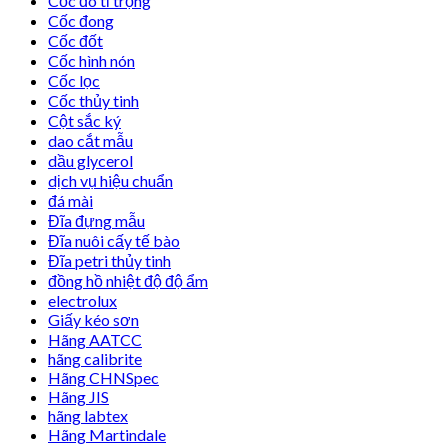
Cốc đo tỉ trọng
Cốc đong
Cốc đốt
Cốc hình nón
Cốc lọc
Cốc thủy tinh
Cột sắc ký
dao cắt mẫu
dầu glycerol
dịch vụ hiệu chuẩn
đá mài
Đĩa đựng mẫu
Đĩa nuôi cấy tế bào
Đĩa petri thủy tinh
đồng hồ nhiệt độ độ ẩm
electrolux
Giấy kéo sơn
Hãng AATCC
hãng calibrite
Hãng CHNSpec
Hãng JIS
hãng labtex
Hãng Martindale