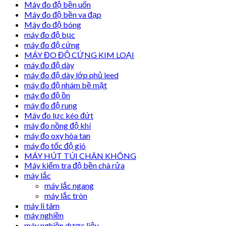
Máy đo độ bền uốn
Máy đo độ bền va đạp
Máy đo độ bóng
máy đo độ bục
máy đo độ cứng
MÁY ĐO ĐỘ CỨNG KIM LOẠI
máy đo độ dày
máy đo độ dày lớp phủ leed
máy đo độ nhám bề mặt
máy đo độ ồn
máy đo độ rung
Máy đo lực kéo đứt
máy đo nồng độ khí
máy đo oxy hòa tan
máy đo tốc độ gió
MÁY HÚT TÚI CHÂN KHÔNG
Máy kiểm tra độ bền chà rửa
máy lắc
máy lắc ngang
máy lắc tròn
máy li tâm
máy nghiền
máy nghiền dược liệu