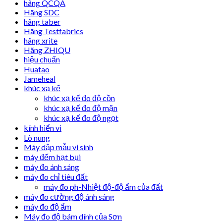
hãng QCQA
Hãng SDC
hãng taber
Hãng Testfabrics
hãng xrite
Hãng ZHIQU
hiệu chuẩn
Huatao
Jameheal
khúc xạ kế
khúc xạ kế đo độ cồn
khúc xạ kế đo độ mặn
khúc xạ kế đo độ ngọt
kính hiển vi
Lò nung
Máy dập mẫu vi sinh
máy đếm hạt bụi
máy đo ánh sáng
máy đo chỉ tiêu đất
máy đo ph-Nhiệt độ-độ ẩm của đất
máy đo cường độ ánh sáng
máy đo độ ẩm
Máy đo độ bám dính của Sơn