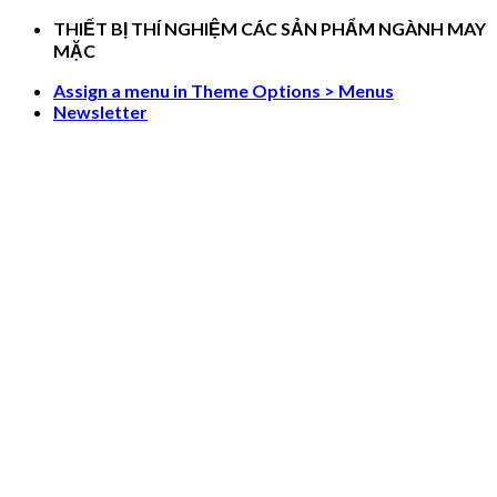
Skip
THIẾT BỊ THÍ NGHIỆM CÁC SẢN PHẨM NGÀNH MAY
to
MẶC
content
Assign a menu in Theme Options > Menus
Newsletter