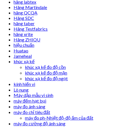
hãng labtex
Hãng Martindale
hãng QCQA
Hãng SDC
hãng taber
Hãng Testfabrics
hãng xrite
Hãng ZHIQU
hiệu chuẩn
Huatao
Jameheal
khúc xạ kế
khúc xạ kế đo độ cồn
khúc xạ kế đo độ mặn
khúc xạ kế đo độ ngọt
kính hiển vi
Lò nung
Máy dập mẫu vi sinh
máy đếm hạt bụi
máy đo ánh sáng
máy đo chỉ tiêu đất
máy đo ph-Nhiệt độ-độ ẩm của đất
máy đo cường độ ánh sáng