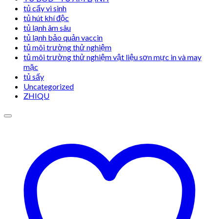
tủ cấy vi sinh
tủ hút khí độc
tủ lạnh âm sâu
tủ lạnh bảo quản vaccin
tủ môi trường thử nghiệm
tủ môi trường thử nghiệm vật liệu sơn mực in và may
mặc
tủ sấy
Uncategorized
ZHIQU