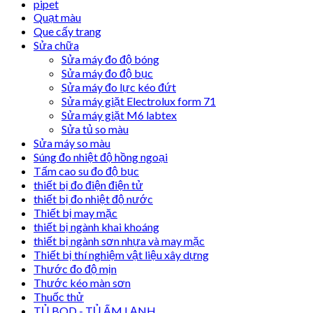
pipet
Quạt màu
Que cấy trang
Sửa chữa
Sửa máy đo độ bóng
Sửa máy đo độ bục
Sửa máy đo lực kéo đứt
Sửa máy giặt Electrolux form 71
Sửa máy giặt M6 labtex
Sửa tủ so màu
Sửa máy so màu
Súng đo nhiệt độ hồng ngoại
Tấm cao su đo độ bục
thiết bị đo điện điện tử
thiết bị đo nhiệt độ nước
Thiết bị may mặc
thiết bị ngành khai khoáng
thiết bị ngành sơn nhựa và may mặc
Thiết bị thí nghiệm vật liệu xây dựng
Thước đo độ mịn
Thước kéo màn sơn
Thuốc thử
TỦ BOD - TỦ ẤM LẠNH