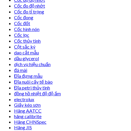
Cốc đo độ nhớt
Cốc đo tỉ trọng
Cốc đong
Cốc đốt
Cốc hình nón
Cốc lọc
Cốc thủy tinh
Cột sắc ký
dao cắt mẫu
dầu glycerol
dịch vụ hiệu chuẩn
đá mài
Đĩa đựng mẫu
Đĩa nuôi cấy tế bào
Đĩa petri thủy tinh
đồng hồ nhiệt độ độ ẩm
electrolux
Giấy kéo sơn
Hãng AATCC
hãng calibrite
Hãng CHNSpec
Hãng JIS