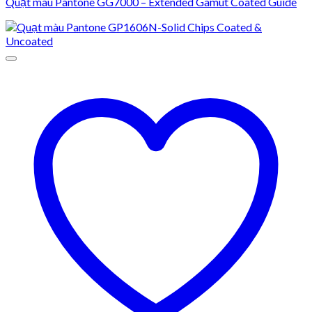
Quạt màu Pantone GG7000 – Extended Gamut Coated Guide