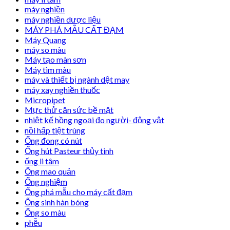
máy nghiền
máy nghiền dược liệu
MÁY PHÁ MẪU CẤT ĐẠM
Máy Quang
máy so màu
Máy tạo màn sơn
Máy tìm màu
máy và thiết bị ngành dệt may
máy xay nghiền thuốc
Micropipet
Mực thử căn sức bề mặt
nhiệt kế hồng ngoại đo người- động vật
nồi hấp tiệt trùng
Ống đong có nút
Ống hút Pasteur thủy tinh
ống li tâm
Ống mao quản
Ống nghiệm
Ống phá mẫu cho máy cất đạm
Ống sinh hàn bóng
Ống so màu
phễu