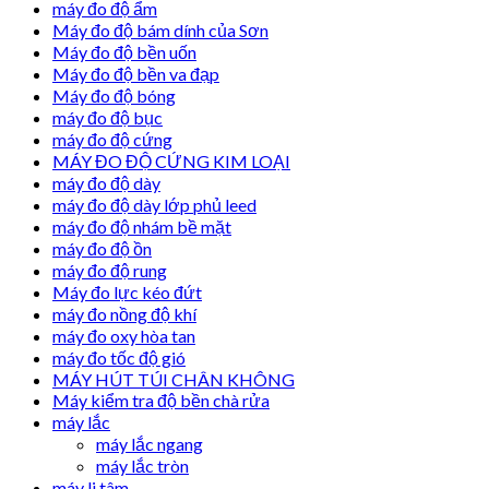
máy đo độ ẩm
Máy đo độ bám dính của Sơn
Máy đo độ bền uốn
Máy đo độ bền va đạp
Máy đo độ bóng
máy đo độ bục
máy đo độ cứng
MÁY ĐO ĐỘ CỨNG KIM LOẠI
máy đo độ dày
máy đo độ dày lớp phủ leed
máy đo độ nhám bề mặt
máy đo độ ồn
máy đo độ rung
Máy đo lực kéo đứt
máy đo nồng độ khí
máy đo oxy hòa tan
máy đo tốc độ gió
MÁY HÚT TÚI CHÂN KHÔNG
Máy kiểm tra độ bền chà rửa
máy lắc
máy lắc ngang
máy lắc tròn
máy li tâm