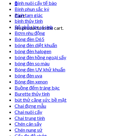
Bình nuôi cấy tế bào
0
Bình phun sắc ký
Bình tam giác
Cart
bình thủy tinh
Bộ phễu lọc vi sinh
No products in the cart.
Bơm nhu động
Bóng đèn D65
bóng đèn diệt khuẩn
bóng đèn halogen
bóng đèn hồng ngoại sấy
bóng đèn so màu
Bóng đèn UV khử khuẩn
bóng đèn uva
Bóng đèn xenon
Buồng đếm tráng bạc
Burette thủy tinh
bút thử căng sức bề mặt
Chai đựng mẫu
Chai nuôi cấy
Chai trung tính
Chén cân sấy
Chén nung sứ
Cốc đọ độ nhớt