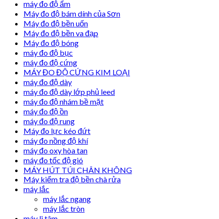
máy đo độ ẩm
Máy đo độ bám dính của Sơn
Máy đo độ bền uốn
Máy đo độ bền va đạp
Máy đo độ bóng
máy đo độ bục
máy đo độ cứng
MÁY ĐO ĐỘ CỨNG KIM LOẠI
máy đo độ dày
máy đo độ dày lớp phủ leed
máy đo độ nhám bề mặt
máy đo độ ồn
máy đo độ rung
Máy đo lực kéo đứt
máy đo nồng độ khí
máy đo oxy hòa tan
máy đo tốc độ gió
MÁY HÚT TÚI CHÂN KHÔNG
Máy kiểm tra độ bền chà rửa
máy lắc
máy lắc ngang
máy lắc tròn
máy li tâm