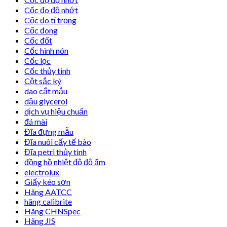
Cốc đo độ nhớt
Cốc đo tỉ trọng
Cốc đong
Cốc đốt
Cốc hình nón
Cốc lọc
Cốc thủy tinh
Cột sắc ký
dao cắt mẫu
dầu glycerol
dịch vụ hiệu chuẩn
đá mài
Đĩa đựng mẫu
Đĩa nuôi cấy tế bào
Đĩa petri thủy tinh
đồng hồ nhiệt độ độ ẩm
electrolux
Giấy kéo sơn
Hãng AATCC
hãng calibrite
Hãng CHNSpec
Hãng JIS