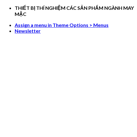
Skip
THIẾT BỊ THÍ NGHIỆM CÁC SẢN PHẨM NGÀNH MAY
to
MẶC
content
Assign a menu in Theme Options > Menus
Newsletter