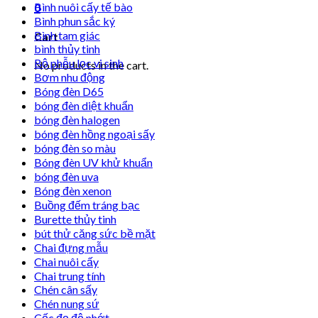
Bình nuôi cấy tế bào
0
Bình phun sắc ký
Bình tam giác
Cart
bình thủy tinh
Bộ phễu lọc vi sinh
No products in the cart.
Bơm nhu động
Bóng đèn D65
bóng đèn diệt khuẩn
bóng đèn halogen
bóng đèn hồng ngoại sấy
bóng đèn so màu
Bóng đèn UV khử khuẩn
bóng đèn uva
Bóng đèn xenon
Buồng đếm tráng bạc
Burette thủy tinh
bút thử căng sức bề mặt
Chai đựng mẫu
Chai nuôi cấy
Chai trung tính
Chén cân sấy
Chén nung sứ
Cốc đọ độ nhớt