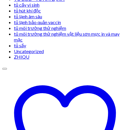
tủ cấy vi sinh
tủ hút khí độc
tủ lạnh âm sâu
tủ lạnh bảo quản vaccin
tủ môi trường thử nghiệm
tủ môi trường thử nghiệm vật liệu sơn mực in và may
mặc
tủ sấy
Uncategorized
ZHIQU