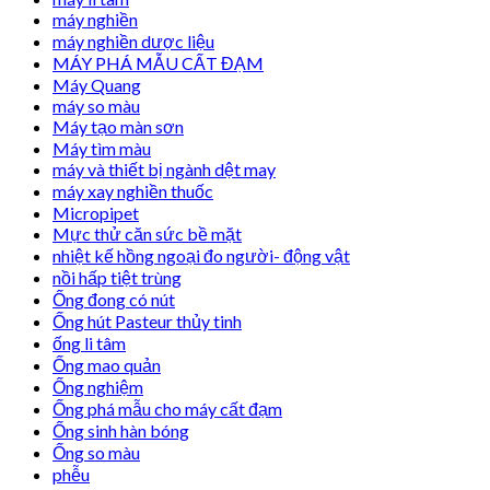
máy nghiền
máy nghiền dược liệu
MÁY PHÁ MẪU CẤT ĐẠM
Máy Quang
máy so màu
Máy tạo màn sơn
Máy tìm màu
máy và thiết bị ngành dệt may
máy xay nghiền thuốc
Micropipet
Mực thử căn sức bề mặt
nhiệt kế hồng ngoại đo người- động vật
nồi hấp tiệt trùng
Ống đong có nút
Ống hút Pasteur thủy tinh
ống li tâm
Ống mao quản
Ống nghiệm
Ống phá mẫu cho máy cất đạm
Ống sinh hàn bóng
Ống so màu
phễu