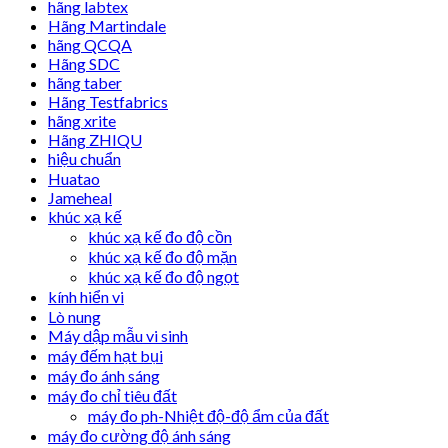
hãng labtex
Hãng Martindale
hãng QCQA
Hãng SDC
hãng taber
Hãng Testfabrics
hãng xrite
Hãng ZHIQU
hiệu chuẩn
Huatao
Jameheal
khúc xạ kế
khúc xạ kế đo độ cồn
khúc xạ kế đo độ mặn
khúc xạ kế đo độ ngọt
kính hiển vi
Lò nung
Máy dập mẫu vi sinh
máy đếm hạt bụi
máy đo ánh sáng
máy đo chỉ tiêu đất
máy đo ph-Nhiệt độ-độ ẩm của đất
máy đo cường độ ánh sáng