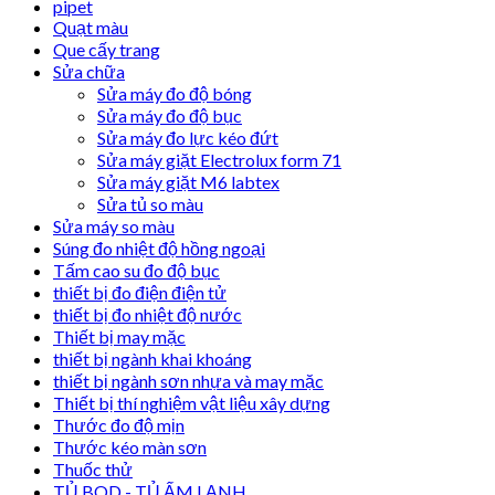
pipet
Quạt màu
Que cấy trang
Sửa chữa
Sửa máy đo độ bóng
Sửa máy đo độ bục
Sửa máy đo lực kéo đứt
Sửa máy giặt Electrolux form 71
Sửa máy giặt M6 labtex
Sửa tủ so màu
Sửa máy so màu
Súng đo nhiệt độ hồng ngoại
Tấm cao su đo độ bục
thiết bị đo điện điện tử
thiết bị đo nhiệt độ nước
Thiết bị may mặc
thiết bị ngành khai khoáng
thiết bị ngành sơn nhựa và may mặc
Thiết bị thí nghiệm vật liệu xây dựng
Thước đo độ mịn
Thước kéo màn sơn
Thuốc thử
TỦ BOD - TỦ ẤM LẠNH