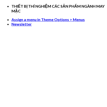
Skip
THIẾT BỊ THÍ NGHIỆM CÁC SẢN PHẨM NGÀNH MAY
to
MẶC
content
Assign a menu in Theme Options > Menus
Newsletter