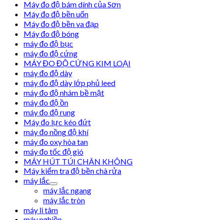
Máy đo độ bám dính của Sơn
Máy đo độ bền uốn
Máy đo độ bền va đạp
Máy đo độ bóng
máy đo độ bục
máy đo độ cứng
MÁY ĐO ĐỘ CỨNG KIM LOẠI
máy đo độ dày
máy đo độ dày lớp phủ leed
máy đo độ nhám bề mặt
máy đo độ ồn
máy đo độ rung
Máy đo lực kéo đứt
máy đo nồng độ khí
máy đo oxy hòa tan
máy đo tốc độ gió
MÁY HÚT TÚI CHÂN KHÔNG
Máy kiểm tra độ bền chà rửa
máy lắc
máy lắc ngang
máy lắc tròn
máy li tâm
máy nghiền