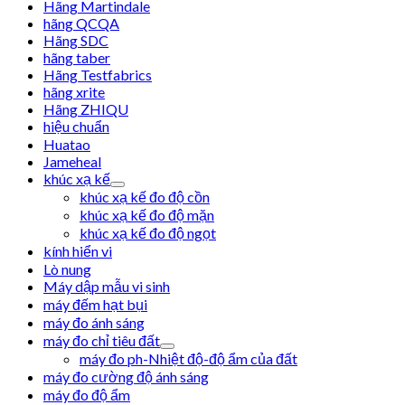
Hãng Martindale
hãng QCQA
Hãng SDC
hãng taber
Hãng Testfabrics
hãng xrite
Hãng ZHIQU
hiệu chuẩn
Huatao
Jameheal
khúc xạ kế
khúc xạ kế đo độ cồn
khúc xạ kế đo độ mặn
khúc xạ kế đo độ ngọt
kính hiển vi
Lò nung
Máy dập mẫu vi sinh
máy đếm hạt bụi
máy đo ánh sáng
máy đo chỉ tiêu đất
máy đo ph-Nhiệt độ-độ ẩm của đất
máy đo cường độ ánh sáng
máy đo độ ẩm