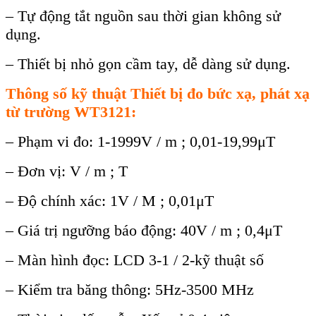
– Tự động tắt nguồn sau thời gian không sử
dụng.
– Thiết bị nhỏ gọn cầm tay, dễ dàng sử dụng.
Thông số kỹ thuật Thiết bị đo bức xạ, phát xạ
từ trường WT3121:
– Ph
ạm vi đo: 1-1999V / m ; 0,01-19,99
μT
– Đơn v
ị: V / m ; T
– Độ ch
ính xác: 1V / M ; 0,01
μT
– Gi
á tr
ị ngưỡng b
áo đ
ộng: 40V / m ; 0,4
μT
– M
àn hình đ
ọc: LCD 3-1 / 2-kỹ thuật số
– Kiểm tra băng th
ông: 5Hz-3500 MHz