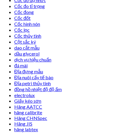
Cốc đo độ nhớt
Cốc đo tỉ trọng
Cốc đong
Cốc đốt
Cốc hình nón
Cốc lọc
Cốc thủy tinh
Cột sắc ký
dao cắt mẫu
dầu glycerol
dịch vụ hiệu chuẩn
đá mài
Đĩa đựng mẫu
Đĩa nuôi cấy tế bào
Đĩa petri thủy tinh
đồng hồ nhiệt độ độ ẩm
electrolux
Giấy kéo sơn
Hãng AATCC
hãng calibrite
Hãng CHNSpec
Hãng JIS
hãng labtex