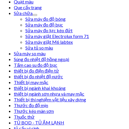
Quạt màu
Que cấy trang
Sửa chữa
Sửa máy đo độ bóng
Sửa máy đo độ bục
Sửa máy đo lực kéo đứt
Sửa máy giặt Electrolux form 71
Sửa máy giặt M6 labtex
Sửa tủ so màu
Sửa máy so màu
Súng đo nhiệt độ hồng ngoại
Tấm cao su đo độ bục
thiết bị đo điện điện tử
thiết bị đo nhiệt độ nước
Thiết bị may mặc
thiết bị ngành khai khoáng
thiết bị ngành sơn nhựa và may mặc
Thiết bị thí nghiệm vật liệu xây dựng
Thước đo độ mịn
Thước kéo màn sơn
Thuốc thử
TỦ BOD - TỦ ẤM LẠNH
tủ cấy vi sinh