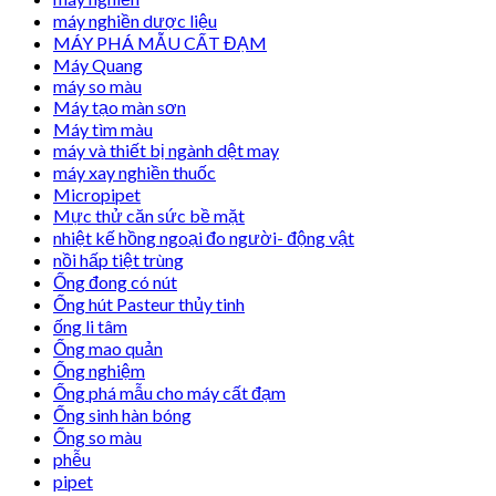
máy nghiền dược liệu
MÁY PHÁ MẪU CẤT ĐẠM
Máy Quang
máy so màu
Máy tạo màn sơn
Máy tìm màu
máy và thiết bị ngành dệt may
máy xay nghiền thuốc
Micropipet
Mực thử căn sức bề mặt
nhiệt kế hồng ngoại đo người- động vật
nồi hấp tiệt trùng
Ống đong có nút
Ống hút Pasteur thủy tinh
ống li tâm
Ống mao quản
Ống nghiệm
Ống phá mẫu cho máy cất đạm
Ống sinh hàn bóng
Ống so màu
phễu
pipet