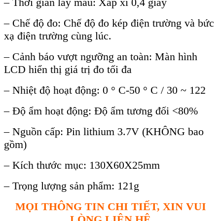
– Th
ời gian lấy mẫu: Xấp xỉ 0,4 gi
ây
– Ch
ế độ đo: Chế độ đo k
ép điện trường và bức
xạ điện trường cùng lúc.
– Cảnh báo vượt ngưỡng an toàn: Màn hình
LCD hiển thị giá trị đo tối đa
– Nhi
ệt độ hoạt động: 0
° C-50 ° C / 30 ~ 122
– Đ
ộ ẩm hoạt động: Độ ẩm tương đối <80%
– Nguồn cấp: Pin lithium 3.7V (KH
ÔNG bao
g
ồm)
– K
ích thư
ớc mục: 130X60X25mm
– Trọng lượng sản phẩm: 121g
MỌI THÔNG TIN CHI TIẾT, XIN VUI
LÒNG LIÊN HỆ