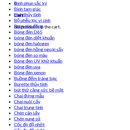
0
Bình phun sắc ký
Bình tam giác
bình thủy tinh
Cart
Bộ phễu lọc vi sinh
Bơm nhu động
No products in the cart.
Bóng đèn D65
bóng đèn diệt khuẩn
bóng đèn halogen
bóng đèn hồng ngoại sấy
bóng đèn so màu
Bóng đèn UV khử khuẩn
bóng đèn uva
Bóng đèn xenon
Buồng đếm tráng bạc
Burette thủy tinh
bút thử căng sức bề mặt
Chai đựng mẫu
Chai nuôi cấy
Chai trung tính
Chén cân sấy
Chén nung sứ
Cốc đọ độ nhớt