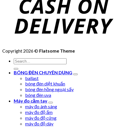
Copyright 2026 ©
Flatsome Theme
Search
for:
BÓNG ĐÈN CHUYÊN DỤNG
ballast
bóng đèn diệt khuẩn
bóng đèn hồng ngoại sấy
bóng đèn uva
Máy đo cầm tay
máy đo ánh sáng
máy đo độ ẩm
máy đo độ cứng
máy đo độ dày