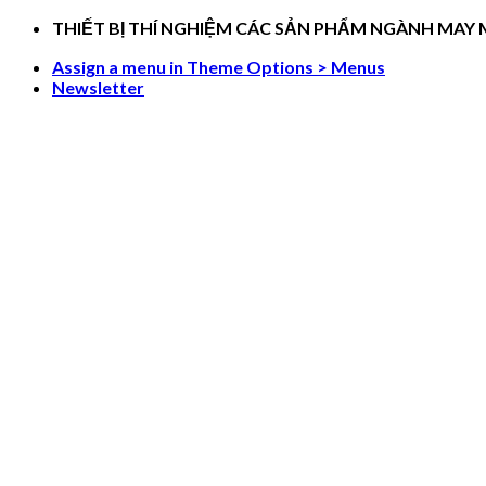
Skip
THIẾT BỊ THÍ NGHIỆM CÁC SẢN PHẨM NGÀNH MAY
to
Assign a menu in Theme Options > Menus
content
Newsletter