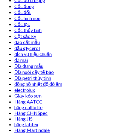
Cốc đo tỉ trọng
Cốc đong
Cốc đốt
Cốc hình nón
Cốc lọc
Cốc thủy tinh
Cột sắc ký
dao cắt mẫu
dầu glycerol
dịch vụ hiệu chuẩn
đá mài
Đĩa đựng mẫu
Đĩa nuôi cấy tế bào
Đĩa petri thủy tinh
đồng hồ nhiệt độ độ ẩm
electrolux
Giấy kéo sơn
Hãng AATCC
hãng calibrite
Hãng CHNSpec
Hãng JIS
hãng labtex
Hãng Martindale