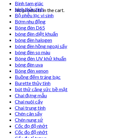
Bình tam giác
bình thủy tinh
No products in the cart.
Bộ phễu lọc vi sinh
Bơm nhu động
Bóng đèn D65
bóng đèn diệt khuẩn
bóng đèn halogen
bóng đèn hồng ngoại sấy
bóng đèn so màu
Bóng đèn UV khử khuẩn
bóng đèn uva
Bóng đèn xenon
Buồng đếm tráng bạc
Burette thủy tinh
bút thử căng sức bề mặt
Chai đựng mẫu
Chai nuôi cấy
Chai trung tính
Chén cân sấy
Chén nung sứ
Cốc đọ độ nhớt
Cốc đo độ nhớt