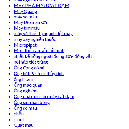
MÁY PHÁ MẪU CẤT ĐẠM
Máy Quang
máy so màu
Máy tạo màn sơn
Máy tìm màu
máy và thiết bị ngành dệt may
máy xay nghiền thuốc
Micropipet
Mực thử căn sức bề mặt
nhiệt kế hồng ngoại đo người- động vật
nồi hấp tiệt trùng
Ống đong có nút
Ống hút Pasteur thủy tinh
ống li tâm
Ống mao quản
Ống nghiệm
Ống phá mẫu cho máy cất đạm
Ống sinh hàn bóng
Ống so màu
phễu
pipet
Quạt màu