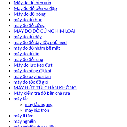
Máy đo độ bền uốn
Máy đo độ bền va đạp
Máy đo độ bóng
máy đo độ bục
máy đo độ cứng
MÁY ĐO ĐỘ CỨNG KIM LOẠI
máy đo độ dày
máy đo độ dày lớp phủ leed
máy đo độ nhám bề mặt
máy đo độ ồn
máy đo độ rung
Máy đo lực kéo đứt
máy đo nồng độ khí
máy đo oxy hòa tan
máy đo tốc độ gió
MÁY HÚT TÚI CHÂN KHÔNG
Máy kiểm tra độ bền chà rửa
máy lắc
máy lắc ngang
máy lắc tròn
máy li tâm
máy nghiền
máy nghiền dược liệu