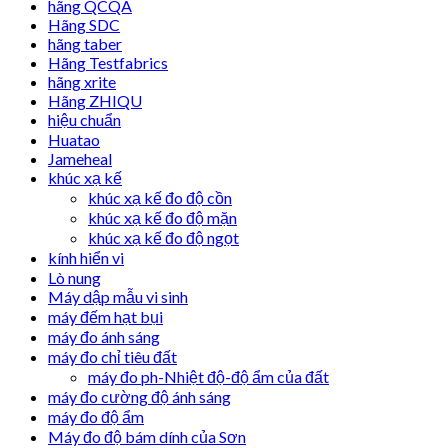
hãng QCQA
Hãng SDC
hãng taber
Hãng Testfabrics
hãng xrite
Hãng ZHIQU
hiệu chuẩn
Huatao
Jameheal
khúc xạ kế
khúc xạ kế đo độ cồn
khúc xạ kế đo độ mặn
khúc xạ kế đo độ ngọt
kính hiển vi
Lò nung
Máy dập mẫu vi sinh
máy đếm hạt bụi
máy đo ánh sáng
máy đo chỉ tiêu đất
máy đo ph-Nhiệt độ-độ ẩm của đất
máy đo cường độ ánh sáng
máy đo độ ẩm
Máy đo độ bám dính của Sơn