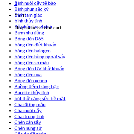
Bình nuôi cấy tế bào
0
Bình phun sắc ký
Bình tam giác
Cart
bình thủy tinh
Bộ phễu lọc vi sinh
No products in the cart.
Bơm nhu động
Bóng đèn D65
bóng đèn diệt khuẩn
bóng đèn halogen
bóng đèn hồng ngoại sấy
bóng đèn so màu
Bóng đèn UV khử khuẩn
bóng đèn uva
Bóng đèn xenon
Buồng đếm tráng bạc
Burette thủy tinh
bút thử căng sức bề mặt
Chai đựng mẫu
Chai nuôi cấy
Chai trung tính
Chén cân sấy
Chén nung sứ
Cốc đọ độ nhớt