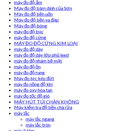
máy đo độ ẩm
Máy đo độ bám dính của Sơn
Máy đo độ bền uốn
Máy đo độ bền va đạp
Máy đo độ bóng
máy đo độ bục
máy đo độ cứng
MÁY ĐO ĐỘ CỨNG KIM LOẠI
máy đo độ dày
máy đo độ dày lớp phủ leed
máy đo độ nhám bề mặt
máy đo độ ồn
máy đo độ rung
Máy đo lực kéo đứt
máy đo nồng độ khí
máy đo oxy hòa tan
máy đo tốc độ gió
MÁY HÚT TÚI CHÂN KHÔNG
Máy kiểm tra độ bền chà rửa
máy lắc
máy lắc ngang
máy lắc tròn
máy li tâm