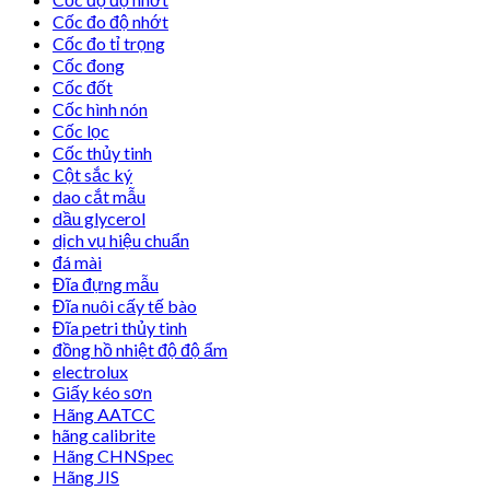
Cốc đo độ nhớt
Cốc đo tỉ trọng
Cốc đong
Cốc đốt
Cốc hình nón
Cốc lọc
Cốc thủy tinh
Cột sắc ký
dao cắt mẫu
dầu glycerol
dịch vụ hiệu chuẩn
đá mài
Đĩa đựng mẫu
Đĩa nuôi cấy tế bào
Đĩa petri thủy tinh
đồng hồ nhiệt độ độ ẩm
electrolux
Giấy kéo sơn
Hãng AATCC
hãng calibrite
Hãng CHNSpec
Hãng JIS