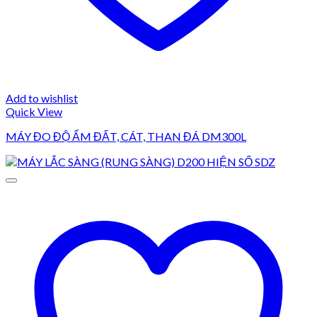
Add to wishlist
Quick View
MÁY ĐO ĐỘ ẨM ĐẤT, CÁT, THAN ĐÁ DM300L