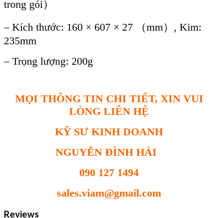
trong g
ói）
– Kích thư
ớc: 160
× 607 × 27 （mm）, Kim:
235mm
– Tr
ọng lượng: 200g
MỌI THÔNG TIN CHI TIẾT, XIN VUI
LÒNG LIÊN HỆ
KỸ SƯ KINH DOANH
NGUYỄN ĐÌNH HẢI
090 127 1494
sales.viam@gmail.com
Reviews