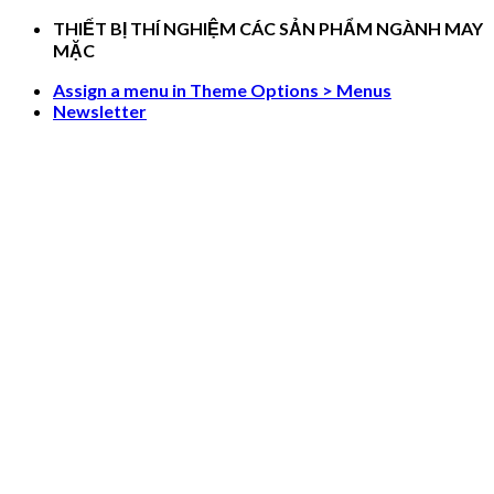
Skip
THIẾT BỊ THÍ NGHIỆM CÁC SẢN PHẨM NGÀNH MAY
to
MẶC
content
Assign a menu in Theme Options > Menus
Newsletter