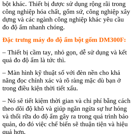
bột kh
ác. Thi
ết bị được sử dụng rộng r
ãi trong
công nghi
ệp h
óa ch
ất, gốm sứ, c
ông nghi
ệp x
ây
d
ựng v
à các ngành công nghi
ệp kh
ác yêu c
ầu
đo độ ẩm nhanh ch
óng.
Đ
ặc trưng
máy đo độ ẩm bột gốm DM300F
:
– Thiết bị cầm tay
, nhỏ gọn, dễ sử dụng v
à k
ết
quả đo độ ẩm l
à t
ức th
ì.
– Màn hình k
ỹ thuật số với đ
èn n
ền cho khả
năng đọc ch
ính xác và rõ ràng m
ặc d
ù b
ạn ở
trong điều kiện
thời tiết xấu.
– Nó s
ẽ tiết kiệm thời gian v
à chi phí b
ằng c
ách
theo dõi đ
ộ kh
ô và giúp ngăn ng
ừa sự hư hỏng
v
à th
ối rữa do độ ẩm g
ây ra trong quá trình b
ảo
quản, do đ
ó vi
ệc chế biến sẽ thuận tiện v
à hi
ệu
quả hơn.