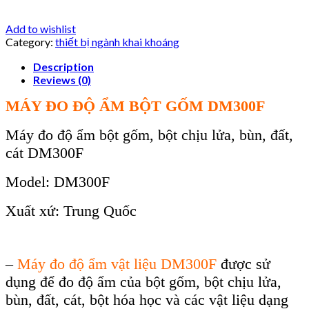
Add to wishlist
Category:
thiết bị ngành khai khoáng
Description
Reviews (0)
MÁY ĐO ĐỘ ẨM BỘT GỐM DM300F
Máy đo độ ẩm bột gốm, bột chịu lửa, bùn, đất,
cát DM300F
Model: DM300F
Xuất xứ: Trung Quốc
–
M
áy đo đ
ộ ẩm
vật liệu
DM300F
được sử
dụng để đo độ ẩm của bột gốm, bột chịu lửa,
b
ùn, đ
ất, c
át, b
ột h
óa h
ọc v
à các v
ật liệu dạng