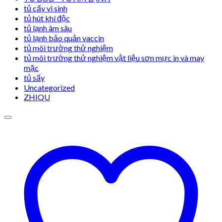
tủ cấy vi sinh
tủ hút khí độc
tủ lạnh âm sâu
tủ lạnh bảo quản vaccin
tủ môi trường thử nghiệm
tủ môi trường thử nghiệm vật liệu sơn mực in và may
mặc
tủ sấy
Uncategorized
ZHIQU