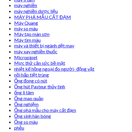
máy nghiền
máy nghiền dược liệu
MÁY PHÁ MẪU CẤT ĐẠM
Máy Quang
máy so màu
Máy tạo màn sơn
Máy tìm màu
máy và thiết bị ngành dệt may
máy xay nghiền thuốc
Micropipet
Mực thử căn sức bề mặt
nhiệt kế hồng ngoại đo người- động vật
nồi hấp tiệt trùng
Ống đong có nút
Ống hút Pasteur thủy tinh
ống li tâm
Ống mao quản
Ống nghiệm
Ống phá mẫu cho máy cất đạm
Ống sinh hàn bóng
Ống so màu
phễu