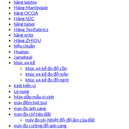
hãng labtex
Hãng Martindale
hãng QCQA
Hãng SDC
hãng taber
Hãng Testfabrics
hãng xrite
Hãng ZHIQU
hiệu chuẩn
Huatao
Jameheal
khúc xạ kế
khúc xạ kế đo độ cồn
khúc xạ kế đo độ mặn
khúc xạ kế đo độ ngọt
kính hiển vi
Lò nung
Máy dập mẫu vi sinh
máy đếm hạt bụi
máy đo ánh sáng
máy đo chỉ tiêu đất
máy đo ph-Nhiệt độ-độ ẩm của đất
máy đo cường độ ánh sáng