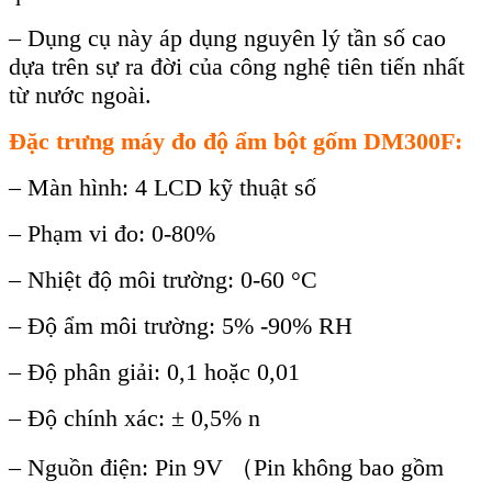
–
Dụng cụ n
ày áp d
ụng nguy
ên lý t
ần số cao
dựa tr
ên s
ự ra đời của c
ông ngh
ệ ti
ên ti
ến nhất
từ ​​nước ngo
ài.
Đ
ặc trưng
máy đo độ ẩm bột gốm DM300F
:
– Màn hình: 4 LCD k
ỹ thuật số
–
Phạm vi đo: 0-80%
–
Nhiệt độ
môi trường
: 0-60
°C
– Đ
ộ ẩm
môi trường
: 5% -90% RH
–
Độ ph
ân gi
ải: 0,1 hoặc 0,01
–
Độ ch
ính xác: ± 0,5% n
– Ngu
ồn điện: Pin 9V
（Pin không bao g
ồm