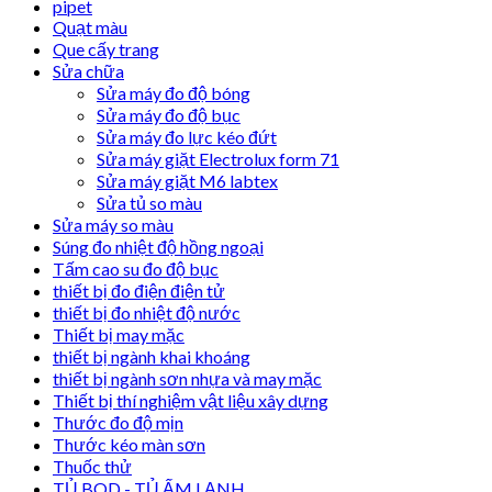
pipet
Quạt màu
Que cấy trang
Sửa chữa
Sửa máy đo độ bóng
Sửa máy đo độ bục
Sửa máy đo lực kéo đứt
Sửa máy giặt Electrolux form 71
Sửa máy giặt M6 labtex
Sửa tủ so màu
Sửa máy so màu
Súng đo nhiệt độ hồng ngoại
Tấm cao su đo độ bục
thiết bị đo điện điện tử
thiết bị đo nhiệt độ nước
Thiết bị may mặc
thiết bị ngành khai khoáng
thiết bị ngành sơn nhựa và may mặc
Thiết bị thí nghiệm vật liệu xây dựng
Thước đo độ mịn
Thước kéo màn sơn
Thuốc thử
TỦ BOD - TỦ ẤM LẠNH