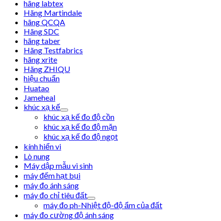
hãng labtex
Hãng Martindale
hãng QCQA
Hãng SDC
hãng taber
Hãng Testfabrics
hãng xrite
Hãng ZHIQU
hiệu chuẩn
Huatao
Jameheal
khúc xạ kế
khúc xạ kế đo độ cồn
khúc xạ kế đo độ mặn
khúc xạ kế đo độ ngọt
kính hiển vi
Lò nung
Máy dập mẫu vi sinh
máy đếm hạt bụi
máy đo ánh sáng
máy đo chỉ tiêu đất
máy đo ph-Nhiệt độ-độ ẩm của đất
máy đo cường độ ánh sáng