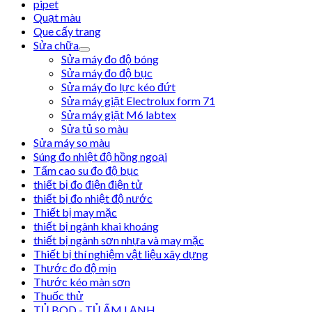
pipet
Quạt màu
Que cấy trang
Sửa chữa
Sửa máy đo độ bóng
Sửa máy đo độ bục
Sửa máy đo lực kéo đứt
Sửa máy giặt Electrolux form 71
Sửa máy giặt M6 labtex
Sửa tủ so màu
Sửa máy so màu
Súng đo nhiệt độ hồng ngoại
Tấm cao su đo độ bục
thiết bị đo điện điện tử
thiết bị đo nhiệt độ nước
Thiết bị may mặc
thiết bị ngành khai khoáng
thiết bị ngành sơn nhựa và may mặc
Thiết bị thí nghiệm vật liệu xây dựng
Thước đo độ mịn
Thước kéo màn sơn
Thuốc thử
TỦ BOD - TỦ ẤM LẠNH