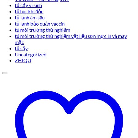
tủ cấy vi sinh
tủ hút khí độc
tủ lạnh âm sâu
tủ lạnh bảo quản vaccin
tủ môi trường thử nghiệm
tủ môi trường thử nghiệm vật liệu sơn mực in và may
mặc
tủ sấy
Uncategorized
ZHIQU