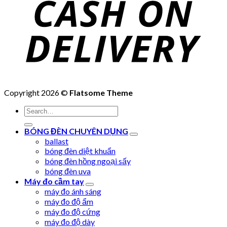
Copyright 2026 ©
Flatsome Theme
Search
for:
BÓNG ĐÈN CHUYÊN DỤNG
ballast
bóng đèn diệt khuẩn
bóng đèn hồng ngoại sấy
bóng đèn uva
Máy đo cầm tay
máy đo ánh sáng
máy đo độ ẩm
máy đo độ cứng
máy đo độ dày