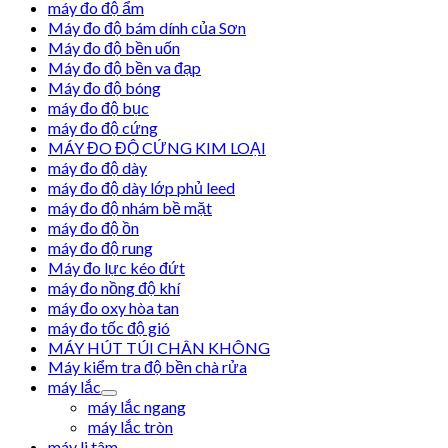
máy đo độ ẩm
Máy đo độ bám dính của Sơn
Máy đo độ bền uốn
Máy đo độ bền va đạp
Máy đo độ bóng
máy đo độ bục
máy đo độ cứng
MÁY ĐO ĐỘ CỨNG KIM LOẠI
máy đo độ dày
máy đo độ dày lớp phủ leed
máy đo độ nhám bề mặt
máy đo độ ồn
máy đo độ rung
Máy đo lực kéo đứt
máy đo nồng độ khí
máy đo oxy hòa tan
máy đo tốc độ gió
MÁY HÚT TÚI CHÂN KHÔNG
Máy kiểm tra độ bền chà rửa
máy lắc
máy lắc ngang
máy lắc tròn
máy li tâm