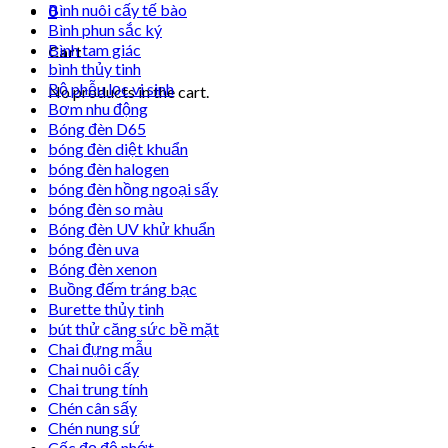
Bình nuôi cấy tế bào
0
Bình phun sắc ký
Bình tam giác
Cart
bình thủy tinh
Bộ phễu lọc vi sinh
No products in the cart.
Bơm nhu động
Bóng đèn D65
bóng đèn diệt khuẩn
bóng đèn halogen
bóng đèn hồng ngoại sấy
bóng đèn so màu
Bóng đèn UV khử khuẩn
bóng đèn uva
Bóng đèn xenon
Buồng đếm tráng bạc
Burette thủy tinh
bút thử căng sức bề mặt
Chai đựng mẫu
Chai nuôi cấy
Chai trung tính
Chén cân sấy
Chén nung sứ
Cốc đọ độ nhớt