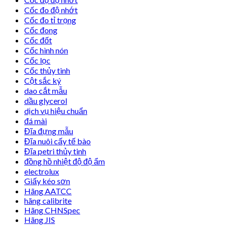
Cốc đo độ nhớt
Cốc đo tỉ trọng
Cốc đong
Cốc đốt
Cốc hình nón
Cốc lọc
Cốc thủy tinh
Cột sắc ký
dao cắt mẫu
dầu glycerol
dịch vụ hiệu chuẩn
đá mài
Đĩa đựng mẫu
Đĩa nuôi cấy tế bào
Đĩa petri thủy tinh
đồng hồ nhiệt độ độ ẩm
electrolux
Giấy kéo sơn
Hãng AATCC
hãng calibrite
Hãng CHNSpec
Hãng JIS