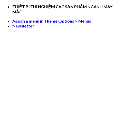
Skip
THIẾT BỊ THÍ NGHIỆM CÁC SẢN PHẨM NGÀNH MAY
to
MẶC
content
Assign a menu in Theme Options > Menus
Newsletter