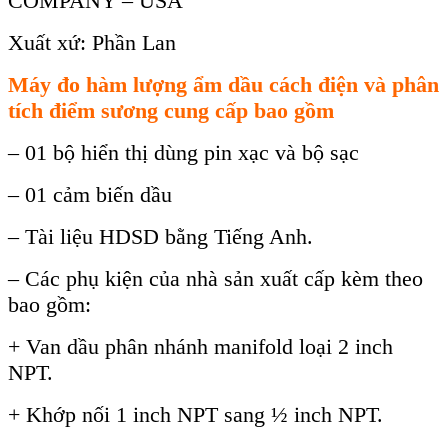
COMPANY – USA
Xuất xứ: Phần Lan
Máy
đo hàm lư
ợng ẩm dầu c
ách đi
ện
và phân
tích điểm sương cung cấp bao gồm
– 01 b
ộ hiển thị d
ùng pin x
ạc v
à b
ộ sạc
–
01 cảm biến dầu
–
T
ài li
ệu HDSD bằng Tiếng Anh.
–
C
ác ph
ụ kiện của nh
à s
ản xuất cấp k
èm theo
bao g
ồm:
+ Van dầu ph
ân nhánh manifold lo
ại 2 inch
NPT.
+ Khớp nối 1 inch NPT sang
½ inch NPT.