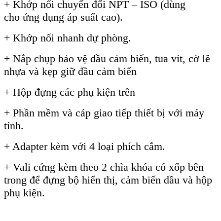
+ Kh
ớp nối chuyển đổi NPT – ISO (d
ùng
cho
ứng dụng
áp su
ất cao).
+ Khớp nối nhanh dự ph
òng.
+ N
ắp chụp bảo vệ đầu cảm biến, tua v
ít, c
ờ l
ê
nh
ựa v
à k
ẹp giữ đầu cảm biến
+ Hộp đựng c
ác ph
ụ kiện tr
ên
+ Ph
ần mềm v
à cáp giao ti
ếp thiết bị với m
áy
tính.
+ Adapter kèm v
ới 4 loại ph
ích c
ắm.
+ Vali cứng k
èm theo 2 chìa khóa có x
ốp b
ên
trong đ
ể đựng bộ hiển thị, cảm biến dầu v
à h
ộp
phụ kiện.