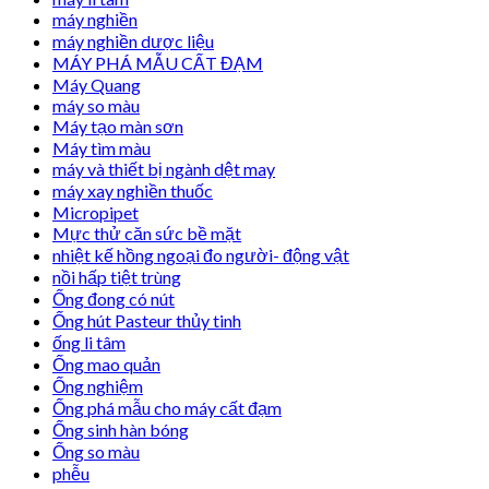
máy nghiền
máy nghiền dược liệu
MÁY PHÁ MẪU CẤT ĐẠM
Máy Quang
máy so màu
Máy tạo màn sơn
Máy tìm màu
máy và thiết bị ngành dệt may
máy xay nghiền thuốc
Micropipet
Mực thử căn sức bề mặt
nhiệt kế hồng ngoại đo người- động vật
nồi hấp tiệt trùng
Ống đong có nút
Ống hút Pasteur thủy tinh
ống li tâm
Ống mao quản
Ống nghiệm
Ống phá mẫu cho máy cất đạm
Ống sinh hàn bóng
Ống so màu
phễu