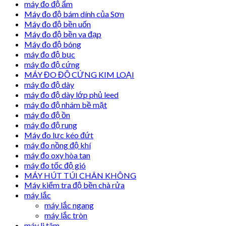
máy đo độ ẩm
Máy đo độ bám dính của Sơn
Máy đo độ bền uốn
Máy đo độ bền va đạp
Máy đo độ bóng
máy đo độ bục
máy đo độ cứng
MÁY ĐO ĐỘ CỨNG KIM LOẠI
máy đo độ dày
máy đo độ dày lớp phủ leed
máy đo độ nhám bề mặt
máy đo độ ồn
máy đo độ rung
Máy đo lực kéo đứt
máy đo nồng độ khí
máy đo oxy hòa tan
máy đo tốc độ gió
MÁY HÚT TÚI CHÂN KHÔNG
Máy kiểm tra độ bền chà rửa
máy lắc
máy lắc ngang
máy lắc tròn
máy li tâm