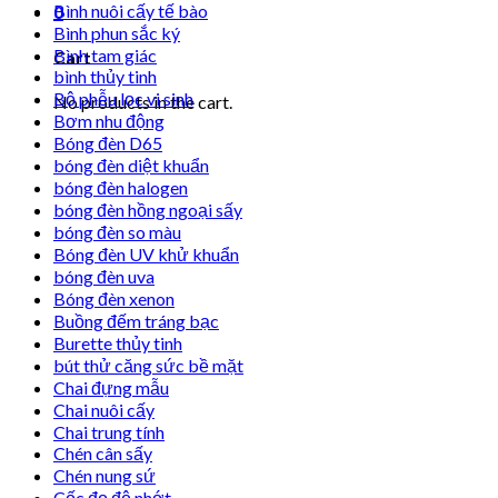
Bình nuôi cấy tế bào
0
Bình phun sắc ký
Bình tam giác
Cart
bình thủy tinh
Bộ phễu lọc vi sinh
No products in the cart.
Bơm nhu động
Bóng đèn D65
bóng đèn diệt khuẩn
bóng đèn halogen
bóng đèn hồng ngoại sấy
bóng đèn so màu
Bóng đèn UV khử khuẩn
bóng đèn uva
Bóng đèn xenon
Buồng đếm tráng bạc
Burette thủy tinh
bút thử căng sức bề mặt
Chai đựng mẫu
Chai nuôi cấy
Chai trung tính
Chén cân sấy
Chén nung sứ
Cốc đọ độ nhớt