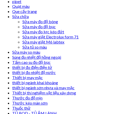
pipet
Quạt màu
Que cấy trang
Sửa chữa
Sửa máy đo độ bóng
Sửa máy đo độ bục
Sửa máy đo lực kéo đứt
Sửa máy giặt Electrolux form 71
Sửa máy giặt M6 labtex
Sửa tủ so màu
Sửa máy so màu
Súng đo nhiệt độ hồng ngoại
Tấm cao su đo độ bục
thiết bị đo điện điện tử
thiết bị đo nhiệt độ nước
Thiết bị may mặc
thiết bị ngành khai khoáng
thiết bị ngành sơn nhựa và may mặc
Thiết bị thí nghiệm vật liệu xây dựng
Thước đo độ mịn
Thước kéo màn sơn
Thuốc thử
TỦ BOD - TỦ ẤM LẠNH