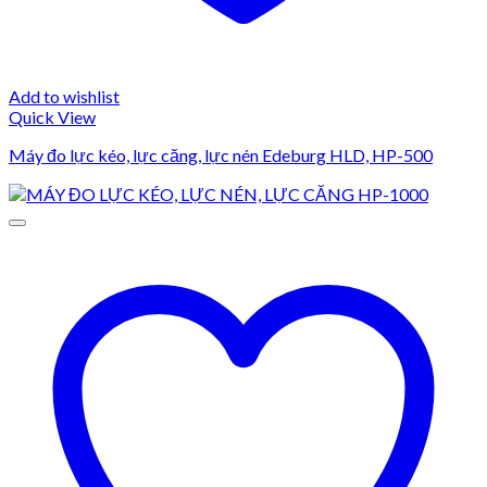
Add to wishlist
Quick View
Máy đo lực kéo, lực căng, lực nén Edeburg HLD, HP-500