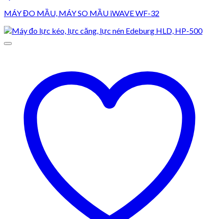
MÁY ĐO MẦU, MÁY SO MẦU iWAVE WF-32