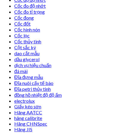
Cốc đo độ nhớt
Cốc đo tỉ trọng
Cốc đong
Cốc đốt
Cốc hình nón
Cốc lọc
Cốc thủy tinh
Cột sắc ký
dao cắt mẫu
dầu glycerol
dịch vụ hiệu chuẩn
đá mài
Đĩa đựng mẫu
Đĩa nuôi cấy tế bào
Đĩa petri thủy tinh
đồng hồ nhiệt độ độ ẩm
electrolux
Giấy kéo sơn
Hãng AATCC
hãng calibrite
Hãng CHNSpec
Hãng JIS