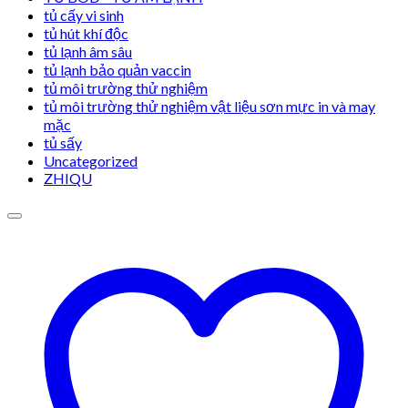
tủ cấy vi sinh
tủ hút khí độc
tủ lạnh âm sâu
tủ lạnh bảo quản vaccin
tủ môi trường thử nghiệm
tủ môi trường thử nghiệm vật liệu sơn mực in và may
mặc
tủ sấy
Uncategorized
ZHIQU