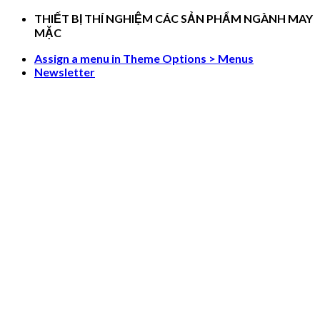
Skip
THIẾT BỊ THÍ NGHIỆM CÁC SẢN PHẨM NGÀNH MAY
to
MẶC
content
Assign a menu in Theme Options > Menus
Newsletter