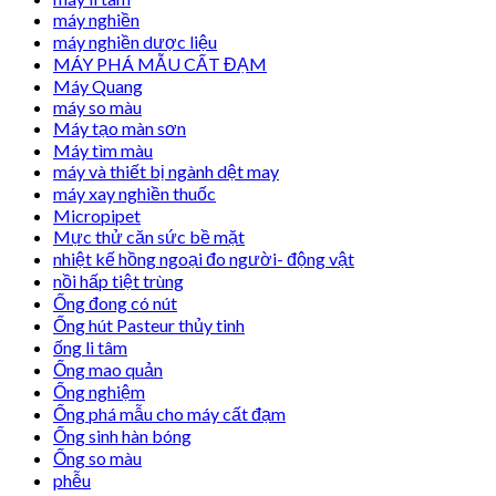
máy nghiền
máy nghiền dược liệu
MÁY PHÁ MẪU CẤT ĐẠM
Máy Quang
máy so màu
Máy tạo màn sơn
Máy tìm màu
máy và thiết bị ngành dệt may
máy xay nghiền thuốc
Micropipet
Mực thử căn sức bề mặt
nhiệt kế hồng ngoại đo người- động vật
nồi hấp tiệt trùng
Ống đong có nút
Ống hút Pasteur thủy tinh
ống li tâm
Ống mao quản
Ống nghiệm
Ống phá mẫu cho máy cất đạm
Ống sinh hàn bóng
Ống so màu
phễu