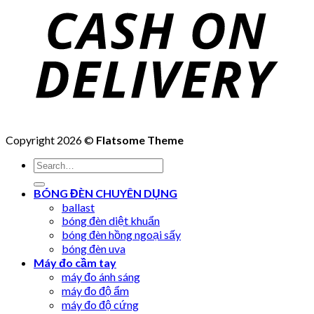
Copyright 2026 ©
Flatsome Theme
Search
for:
BÓNG ĐÈN CHUYÊN DỤNG
ballast
bóng đèn diệt khuẩn
bóng đèn hồng ngoại sấy
bóng đèn uva
Máy đo cầm tay
máy đo ánh sáng
máy đo độ ẩm
máy đo độ cứng