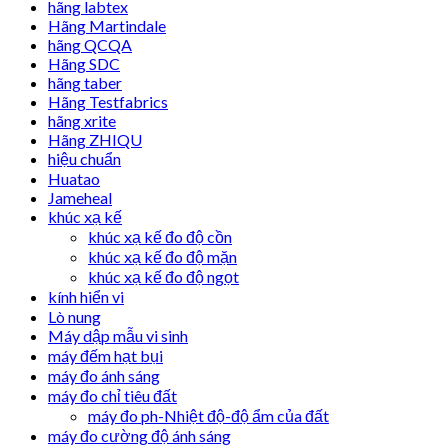
hãng labtex
Hãng Martindale
hãng QCQA
Hãng SDC
hãng taber
Hãng Testfabrics
hãng xrite
Hãng ZHIQU
hiệu chuẩn
Huatao
Jameheal
khúc xạ kế
khúc xạ kế đo độ cồn
khúc xạ kế đo độ mặn
khúc xạ kế đo độ ngọt
kính hiển vi
Lò nung
Máy dập mẫu vi sinh
máy đếm hạt bụi
máy đo ánh sáng
máy đo chỉ tiêu đất
máy đo ph-Nhiệt độ-độ ẩm của đất
máy đo cường độ ánh sáng