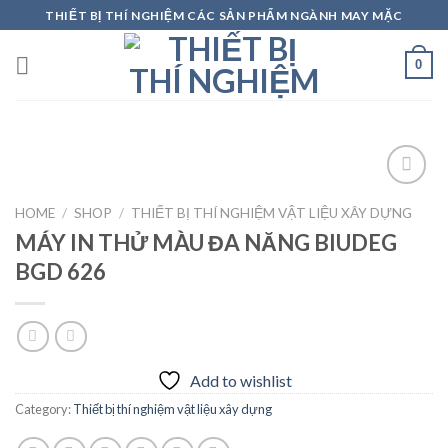
Skip
THIẾT BỊ THÍ NGHIỆM CÁC SẢN PHẨM NGÀNH MAY MẶC
to
content
0
HOME
/
SHOP
/
THIẾT BỊ THÍ NGHIỆM VẬT LIỆU XÂY DỰNG
MÁY IN THỬ MÀU ĐA NĂNG BIUDEG
Add to
wishlist
BGD 626
Add to wishlist
Category:
Thiết bị thí nghiệm vật liệu xây dựng