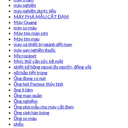
máy nghiền
máy nghiền dược liệu
MÁY PHÁ MẪU CẤT ĐẠM
Máy Quang
máy so màu
Máy tạo màn sơn
Máy tìm màu
máy và thiết bị ngành dệt may
máy xay nghiền thuốc
Micropipet
Mực thử căn sức bề mặt
nhiệt kế hồng ngoại đo người- động vật
nồi hấp tiệt trùng
Ống đong có nút
Ống hút Pasteur thủy tinh
ống li tâm
Ống mao quản
Ống nghiệm
Ống phá mẫu cho máy cất đạm
Ống sinh hàn bóng
Ống so màu
phễu