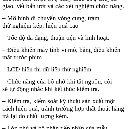
giao, v
ế
t b
ẩ
n ư
ớ
t và các xét nghi
ệ
m ch
ứ
c năng.
– Mô hình di chuy
ể
n vòng cung, tr
ạ
m
th
ử
nghi
ệ
m kép, hi
ệ
u qu
ả
cao
– T
ố
c đ
ộ
đa d
ạ
ng, thu
ậ
n ti
ệ
n và linh ho
ạ
t.
– Đi
ề
u khi
ể
n máy tính vi mô, b
ả
ng đi
ề
u khi
ể
n
m
ặ
t trư
ớ
c phim
– LCD hi
ể
n th
ị
d
ữ
li
ệ
u th
ử
nghi
ệ
m
– Ch
ứ
c năng c
ủ
a b
ộ
nh
ớ
khi t
ắ
t ngu
ồ
n, còi
s
ẽ
t
ự
đ
ộ
ng nh
ắ
c khi k
ế
t thúc ki
ể
m tra.
– Ki
ể
m tra, ki
ể
m soát k
ỹ
thu
ậ
t s
ả
n xu
ấ
t m
ộ
t
cách hi
ệ
u qu
ả
, tránh trư
ờ
ng h
ợ
p th
ấ
t thoát hàng
tr
ả
l
ạ
i do ch
ấ
t lư
ợ
ng kém.
– L
ớ
p ph
ủ
và b
ộ
ph
ậ
n ti
ế
p nh
ậ
n c
ủ
a m
ẫ
u