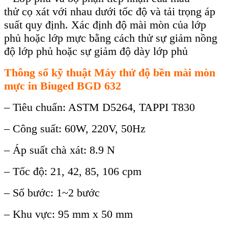
th
ử
c
ọ
xát v
ớ
i nhau dư
ớ
i t
ố
c đ
ộ
và t
ả
i tr
ọ
ng áp
su
ấ
t quy đ
ị
nh. Xác đ
ị
nh đ
ộ
mài mòn c
ủ
a l
ớ
p
ph
ủ
ho
ặ
c l
ớ
p m
ự
c b
ằ
ng cách th
ử
s
ự
gi
ả
m n
ồ
ng
đ
ộ
l
ớ
p ph
ủ
ho
ặ
c s
ự
gi
ả
m đ
ộ
dày l
ớ
p ph
ủ
Thông số kỹ thuật
Máy thử độ bền mài mòn
mực in Biuged BGD 632
– Tiêu chu
ẩ
n: ASTM D5264, TAPPI T830
– Công su
ấ
t: 60W, 220V, 50Hz
– Áp su
ấ
t chà xát: 8.9 N
– T
ố
c đ
ộ
: 21, 42, 85, 106 cpm
– S
ố
bư
ớ
c: 1~2 bư
ớ
c
– Khu v
ự
c: 95 mm x 50 mm