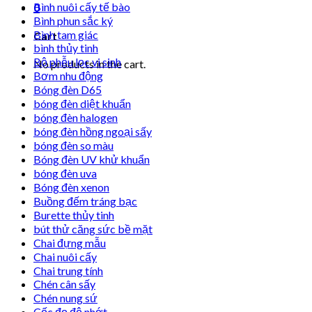
Bình nuôi cấy tế bào
0
Bình phun sắc ký
Bình tam giác
Cart
bình thủy tinh
Bộ phễu lọc vi sinh
No products in the cart.
Bơm nhu động
Bóng đèn D65
bóng đèn diệt khuẩn
bóng đèn halogen
bóng đèn hồng ngoại sấy
bóng đèn so màu
Bóng đèn UV khử khuẩn
bóng đèn uva
Bóng đèn xenon
Buồng đếm tráng bạc
Burette thủy tinh
bút thử căng sức bề mặt
Chai đựng mẫu
Chai nuôi cấy
Chai trung tính
Chén cân sấy
Chén nung sứ
Cốc đọ độ nhớt