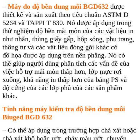
–
Máy đo đ
ộ
b
ề
n dung môi BGD632
đư
ợ
c
thi
ế
t k
ế
và s
ả
n xu
ấ
t theo tiêu chu
ẩ
n ASTM D
5264 và TAPPI T 830. Nó đư
ợ
c áp d
ụ
ng trong
th
ử
nghi
ệ
m đ
ộ
b
ề
n mài mòn c
ủ
a các v
ậ
t li
ệ
u in
như nhãn, thùng gi
ấ
y g
ấ
p, h
ộ
p sóng, ph
ụ
trang,
thông tư và các v
ậ
t li
ệ
u đóng gói khác có
đ
ồ
h
ọ
a đư
ợ
c áp d
ụ
ng trên n
ề
n ph
ẳ
ng. Nó có
th
ể
giúp ngư
ờ
i dùng phân tích các v
ấ
n đ
ề
c
ủ
a
vi
ệ
c h
ỗ
tr
ợ
mài mòn th
ấ
p hơn, l
ớ
p m
ự
c rơi
xu
ố
ng, kh
ả
năng in th
ấ
p hơn c
ủ
a b
ả
ng PS và
đ
ộ
c
ứ
ng c
ủ
a các l
ớ
p ph
ủ
c
ủ
a các s
ả
n ph
ẩ
m
khác.
Tính năng
máy kiểm tra độ bền dung môi
Biuged BGD 632
– Có th
ể
áp d
ụ
ng trong trư
ờ
ng h
ợ
p chà xát ho
ặ
c
chà xát khô ho
ặ
c ư
ớ
t, ch
ả
y máu ư
ớ
t, chuy
ể
n