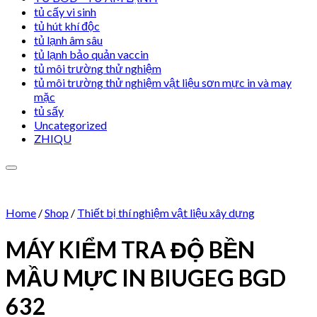
tủ cấy vi sinh
tủ hút khí độc
tủ lạnh âm sâu
tủ lạnh bảo quản vaccin
tủ môi trường thử nghiệm
tủ môi trường thử nghiệm vật liệu sơn mực in và may
mặc
tủ sấy
Uncategorized
ZHIQU
Home
/
Shop
/
Thiết bị thí nghiệm vật liệu xây dựng
MÁY KIỂM TRA ĐỘ BỀN
Add to wishlist
MẦU MỰC IN BIUGEG BGD
632