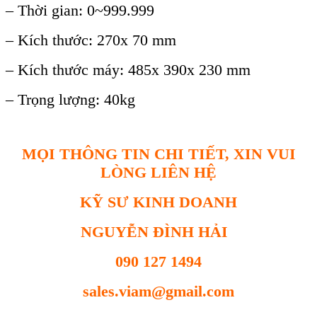
– Th
ờ
i gian: 0~999.999
– Kích thư
ớ
c: 270x 70 mm
– Kích thư
ớ
c máy: 485x 390x 230 mm
– Tr
ọ
ng lư
ợ
ng: 40kg
MỌI THÔNG TIN CHI TIẾT, XIN VUI
LÒNG LIÊN HỆ
KỸ SƯ KINH DOANH
NGUYỄN ĐÌNH HẢI
090 127 1494
sales.viam@gmail.com