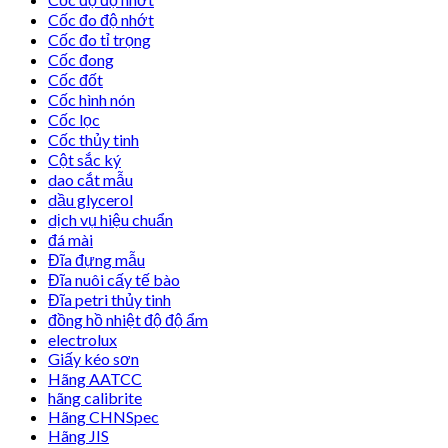
Cốc đo độ nhớt
Cốc đo tỉ trọng
Cốc đong
Cốc đốt
Cốc hình nón
Cốc lọc
Cốc thủy tinh
Cột sắc ký
dao cắt mẫu
dầu glycerol
dịch vụ hiệu chuẩn
đá mài
Đĩa đựng mẫu
Đĩa nuôi cấy tế bào
Đĩa petri thủy tinh
đồng hồ nhiệt độ độ ẩm
electrolux
Giấy kéo sơn
Hãng AATCC
hãng calibrite
Hãng CHNSpec
Hãng JIS