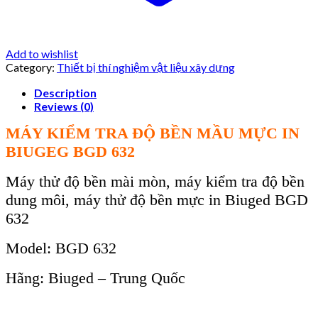
Add to wishlist
Category:
Thiết bị thí nghiệm vật liệu xây dựng
Description
Reviews (0)
MÁY KIỂM TRA ĐỘ BỀN MẦU MỰC IN
BIUGEG BGD 632
Máy thử độ bền mài mòn, máy kiểm tra độ bền
dung môi, máy thử độ bền mực in Biuged BGD
632
Model:
BGD 632
H
ãng: Biuged – Trung Qu
ốc