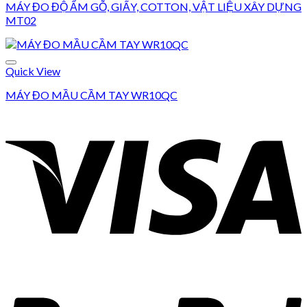
MÁY ĐO ĐỘ ẨM GỖ, GIẤY, COTTON, VẬT LIỆU XÂY DỰNG
MT02
Add to wishlist
Quick View
MÁY ĐO MẦU CẦM TAY WR10QC
Add to wishlist