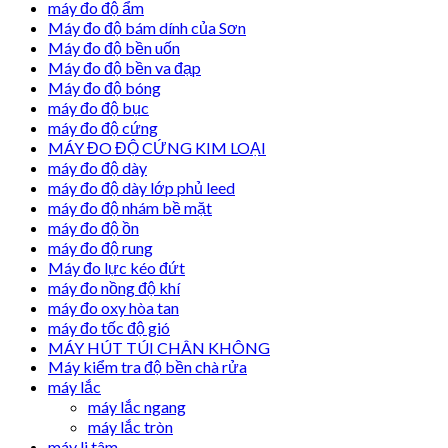
máy đo độ ẩm
Máy đo độ bám dính của Sơn
Máy đo độ bền uốn
Máy đo độ bền va đạp
Máy đo độ bóng
máy đo độ bục
máy đo độ cứng
MÁY ĐO ĐỘ CỨNG KIM LOẠI
máy đo độ dày
máy đo độ dày lớp phủ leed
máy đo độ nhám bề mặt
máy đo độ ồn
máy đo độ rung
Máy đo lực kéo đứt
máy đo nồng độ khí
máy đo oxy hòa tan
máy đo tốc độ gió
MÁY HÚT TÚI CHÂN KHÔNG
Máy kiểm tra độ bền chà rửa
máy lắc
máy lắc ngang
máy lắc tròn
máy li tâm