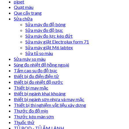
pipet
Quạt màu
Que cấy trang
Sửa chữa
Sửa máy đo độ bóng
Sửa máy đo độ bục
Sửa máy đo lực kéo đứt
Sửa máy giặt Electrolux form 71
Sửa máy giặt M6 labtex
Sửa tủ so màu
Sửa máy so màu
Súng đo nhiệt độ hồng ngoại
Tấm cao su đo độ bục
thiết bị đo điện điện tử
thiết bị đo nhiệt độ nước
Thiết bị may mặc
thiết bị ngành khai khoáng
thiết bị ngành sơn nhựa và may mặc
Thiết bị thí nghiệm vật liệu xây dựng
Thước đo độ mịn
Thước kéo màn sơn
Thuốc thử
TỦ BOD - TỦ ẤM LẠNH