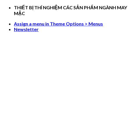
Skip
THIẾT BỊ THÍ NGHIỆM CÁC SẢN PHẨM NGÀNH MAY
to
MẶC
content
Assign a menu in Theme Options > Menus
Newsletter