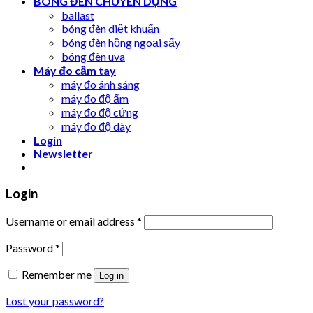
BÓNG ĐÈN CHUYÊN DỤNG
ballast
bóng đèn diệt khuẩn
bóng đèn hồng ngoại sấy
bóng đèn uva
Máy đo cầm tay
máy đo ánh sáng
máy đo độ ẩm
máy đo độ cứng
máy đo độ dày
Login
Newsletter
Login
Username or email address
*
Password
*
Remember me
Log in
Lost your password?