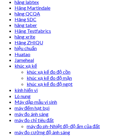
hãng labtex
Hãng Martindale
hãng QCQA
Hãng SDC
hãng taber
Hãng Testfabrics
hãng xrite
Hãng ZHIQU
hiệu chuẩn
Huatao
Jameheal
khúc xạ kế
khúc xạ kế đo độ cồn
khúc xạ kế đo độ mặn
khúc xạ kế đo độ ngọt
kính hiển vi
Lò nung
Máy dập mẫu vi sinh
máy đếm hạt bụi
máy đo ánh sáng
máy đo chỉ tiêu đất
máy đo ph-Nhiệt độ-độ ẩm của đất
máy đo cường độ ánh sáng