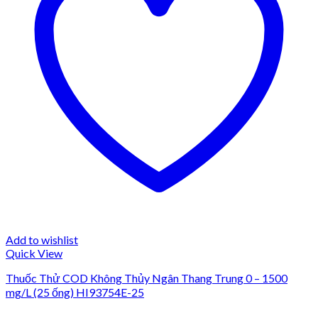
Add to wishlist
Quick View
Thuốc Thử COD Không Thủy Ngân Thang Trung 0 – 1500
mg/L (25 ống) HI93754E-25