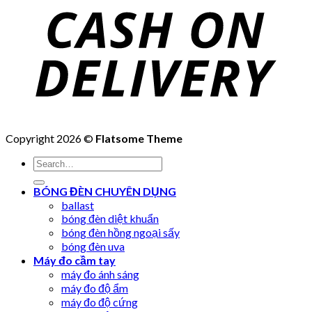
Copyright 2026 ©
Flatsome Theme
Search
for:
BÓNG ĐÈN CHUYÊN DỤNG
ballast
bóng đèn diệt khuẩn
bóng đèn hồng ngoại sấy
bóng đèn uva
Máy đo cầm tay
máy đo ánh sáng
máy đo độ ẩm
máy đo độ cứng