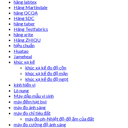
hãng labtex
Hãng Martindale
hãng QCQA
Hãng SDC
hãng taber
Hãng Testfabrics
hãng xrite
Hãng ZHIQU
hiệu chuẩn
Huatao
Jameheal
khúc xạ kế
khúc xạ kế đo độ cồn
khúc xạ kế đo độ mặn
khúc xạ kế đo độ ngọt
kính hiển vi
Lò nung
Máy dập mẫu vi sinh
máy đếm hạt bụi
máy đo ánh sáng
máy đo chỉ tiêu đất
máy đo ph-Nhiệt độ-độ ẩm của đất
máy đo cường độ ánh sáng