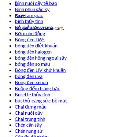
Bình nuôi cấy tế bào
0
Bình phun sắc ký
Bình tam giác
Cart
bình thủy tinh
Bộ phễu lọc vi sinh
No products in the cart.
Bơm nhu động
Bóng đèn D65
bóng đèn diệt khuẩn
bóng đèn halogen
bóng đèn hồng ngoại sấy
bóng đèn so màu
Bóng đèn UV khử khuẩn
bóng đèn uva
Bóng đèn xenon
Buồng đếm tráng bạc
Burette thủy tinh
bút thử căng sức bề mặt
Chai đựng mẫu
Chai nuôi cấy
Chai trung tính
Chén cân sấy
Chén nung sứ
Cốc đọ độ nhớt