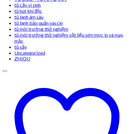
tủ cấy vi sinh
tủ hút khí độc
tủ lạnh âm sâu
tủ lạnh bảo quản vaccin
tủ môi trường thử nghiệm
tủ môi trường thử nghiệm vật liệu sơn mực in và may
mặc
tủ sấy
Uncategorized
ZHIQU