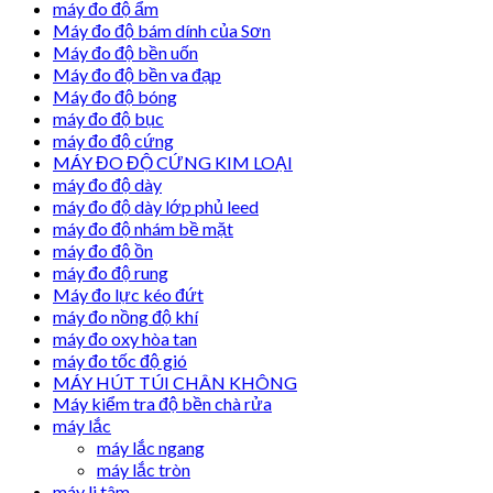
máy đo độ ẩm
Máy đo độ bám dính của Sơn
Máy đo độ bền uốn
Máy đo độ bền va đạp
Máy đo độ bóng
máy đo độ bục
máy đo độ cứng
MÁY ĐO ĐỘ CỨNG KIM LOẠI
máy đo độ dày
máy đo độ dày lớp phủ leed
máy đo độ nhám bề mặt
máy đo độ ồn
máy đo độ rung
Máy đo lực kéo đứt
máy đo nồng độ khí
máy đo oxy hòa tan
máy đo tốc độ gió
MÁY HÚT TÚI CHÂN KHÔNG
Máy kiểm tra độ bền chà rửa
máy lắc
máy lắc ngang
máy lắc tròn
máy li tâm