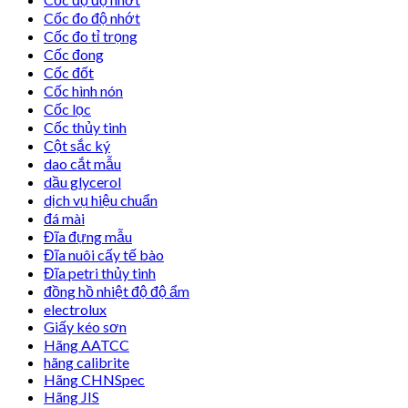
Cốc đo độ nhớt
Cốc đo tỉ trọng
Cốc đong
Cốc đốt
Cốc hình nón
Cốc lọc
Cốc thủy tinh
Cột sắc ký
dao cắt mẫu
dầu glycerol
dịch vụ hiệu chuẩn
đá mài
Đĩa đựng mẫu
Đĩa nuôi cấy tế bào
Đĩa petri thủy tinh
đồng hồ nhiệt độ độ ẩm
electrolux
Giấy kéo sơn
Hãng AATCC
hãng calibrite
Hãng CHNSpec
Hãng JIS