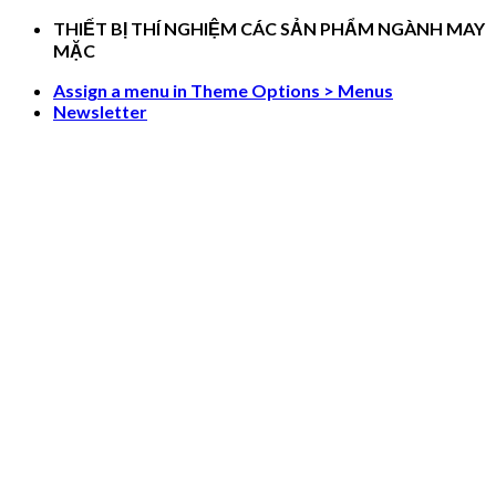
Skip
THIẾT BỊ THÍ NGHIỆM CÁC SẢN PHẨM NGÀNH MAY
to
MẶC
content
Assign a menu in Theme Options > Menus
Newsletter