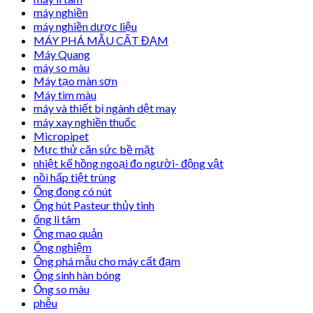
máy nghiền
máy nghiền dược liệu
MÁY PHÁ MẪU CẤT ĐẠM
Máy Quang
máy so màu
Máy tạo màn sơn
Máy tìm màu
máy và thiết bị ngành dệt may
máy xay nghiền thuốc
Micropipet
Mực thử căn sức bề mặt
nhiệt kế hồng ngoại đo người- động vật
nồi hấp tiệt trùng
Ống đong có nút
Ống hút Pasteur thủy tinh
ống li tâm
Ống mao quản
Ống nghiệm
Ống phá mẫu cho máy cất đạm
Ống sinh hàn bóng
Ống so màu
phễu