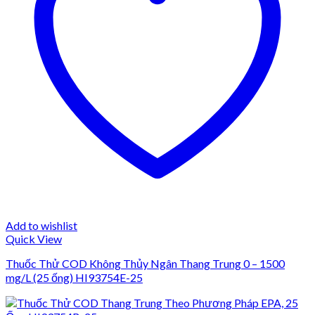
Add to wishlist
Quick View
Thuốc Thử COD Không Thủy Ngân Thang Trung 0 – 1500
mg/L (25 ống) HI93754E-25