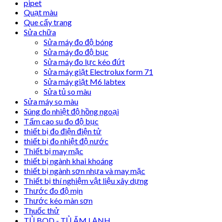
pipet
Quạt màu
Que cấy trang
Sửa chữa
Sửa máy đo độ bóng
Sửa máy đo độ bục
Sửa máy đo lực kéo đứt
Sửa máy giặt Electrolux form 71
Sửa máy giặt M6 labtex
Sửa tủ so màu
Sửa máy so màu
Súng đo nhiệt độ hồng ngoại
Tấm cao su đo độ bục
thiết bị đo điện điện tử
thiết bị đo nhiệt độ nước
Thiết bị may mặc
thiết bị ngành khai khoáng
thiết bị ngành sơn nhựa và may mặc
Thiết bị thí nghiệm vật liệu xây dựng
Thước đo độ mịn
Thước kéo màn sơn
Thuốc thử
TỦ BOD - TỦ ẤM LẠNH