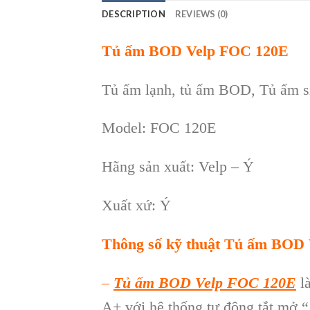
DESCRIPTION
REVIEWS (0)
Tủ ấm BOD Velp FOC 120E
Tủ ấm lạnh, tủ ấm BOD, Tủ ấm s
Model: FOC 120E
Hãng sản xuất: Velp – Ý
Xuất xứ: Ý
Thông số kỹ thuật Tủ ấm BOD
–
Tủ ấm BOD Velp FOC 120E
là
A+ với hệ thống tự động tắt mở “