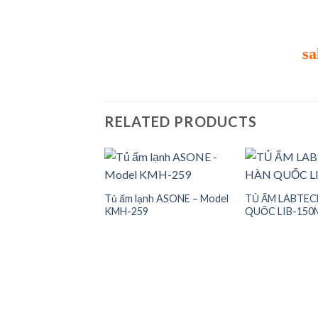
sa
RELATED PRODUCTS
Tủ ấm lạnh ASONE – Model
TỦ ẤM LABTEC
KMH-259
QUỐC LIB-150
Add to
Add to
wishlist
wishlist
OD, TỦ ẤM LẠNH
0BIII