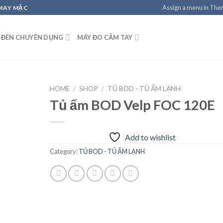
Assign a menu in Th
 MAY MẶC
 ĐÈN CHUYÊN DỤNG
MÁY ĐO CẦM TAY
HOME
/
SHOP
/
TỦ BOD - TỦ ẤM LẠNH
Tủ ấm BOD Velp FOC 120E
Add to
Add to wishlist
wishlist
Category:
TỦ BOD - TỦ ẤM LẠNH