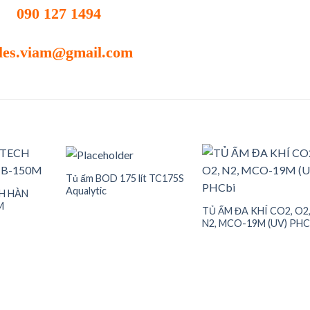
090 127 1494
les.viam@gmail.com
Tủ ấm BOD 175 lít TC175S
Aqualytic
H HÀN
M
Add to
Add to
Add t
TỦ ẤM ĐA KHÍ CO2, O2
wishlist
wishlist
wishli
N2, MCO-19M (UV) PHC