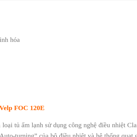
inh hóa
 Velp FOC 120E
 loại tủ ấm lạnh sử dụng công nghệ điều nhiệt Cla
Auto-turning” của bộ điều nhiệt và hệ thống quạt 