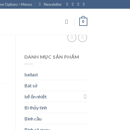
eme Options > Menus
Newsletter
0
DANH MỤC SẢN PHẨM
ballast
Bát sứ
bể ổn nhiệt
Bi thủy tinh
Bình cầu
Bình cô quay