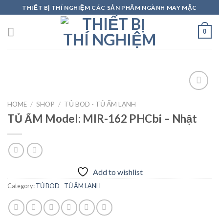
Skip
THIẾT BỊ THÍ NGHIỆM CÁC SẢN PHẨM NGÀNH MAY MẶC
to
content
0
HOME
/
SHOP
/
TỦ BOD - TỦ ẤM LẠNH
TỦ ẤM Model: MIR-162 PHCbi – Nhật
Add to
wishlist
Add to wishlist
Category:
TỦ BOD - TỦ ẤM LẠNH