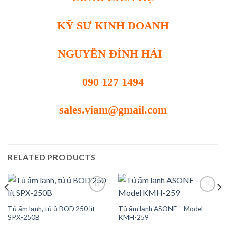
KỸ SƯ KINH DOANH
NGUYỄN ĐÌNH HẢI
090 127 1494
sales.viam@gmail.com
RELATED PRODUCTS
Tủ ấm lạnh, tủ ủ BOD 250 lít
Tủ ấm lạnh ASONE – Model
Add to
Add to
SPX-250B
KMH-259
wishlist
wishlist