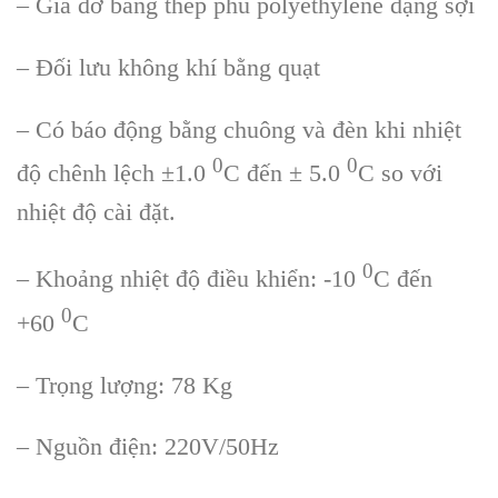
– Giá đỡ bằng thép phủ polyethylene dạng sợi
– Đối lưu không khí bằng quạt
– Có báo động bằng chuông và đèn khi nhiệt
0
0
độ chênh lệch ±1.0
C đến ± 5.0
C so với
nhiệt độ cài đặt.
0
– Khoảng nhiệt độ điều khiển: -10
C đến
0
+60
C
– Trọng lượng: 78 Kg
– Nguồn điện: 220V/50Hz