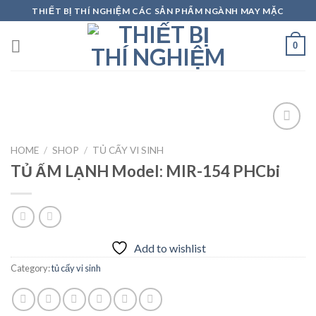
Skip
THIẾT BỊ THÍ NGHIỆM CÁC SẢN PHẨM NGÀNH MAY MẶC
to
content
0
HOME
/
SHOP
/
TỦ CẤY VI SINH
TỦ ẤM LẠNH Model: MIR-154 PHCbi
Add to
wishlist
Add to wishlist
Category:
tủ cấy vi sinh