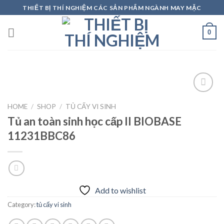
Skip
THIẾT BỊ THÍ NGHIỆM CÁC SẢN PHẨM NGÀNH MAY MẶC
to
content
0
HOME
/
SHOP
/
TỦ CẤY VI SINH
Tủ an toàn sinh học cấp II BIOBASE
Add to
wishlist
11231BBC86
Add to wishlist
Category:
tủ cấy vi sinh