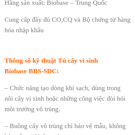
H
ãng s
ản xuất: Biobase
–
Trung Quốc
Cung cấp đầy đủ CO,CQ v
à B
ộ chứng từ h
àng
hóa nh
ập khẩu
Th
ông s
ố kỹ thuật
Tủ cấy vi sinh
Biobase
BBS-SDC:
– Chức năng tạo d
òng khí s
ạch, d
ùng trong
nôi c
ấy vi sinh hoặc những c
ông vi
ệc đ
òi h
ỏi
m
ôi trư
ờng v
ô trùng.
– Bu
ồng cấy v
ô trùng ch
ỉ bảo vệ mẫu, kh
ông