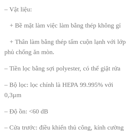
– Vật liệu:
+ Bề mặt l
àm vi
ệc l
àm b
ằng th
ép không g
ỉ
+ Th
ân làm b
ằng th
ép t
ấm cuộn lạnh với lớp
phủ chống ăn m
òn.
– Ti
ền lọc bằng sợi polyester, c
ó th
ể giặt rửa
– Bộ lọc: lọc ch
ính là HEPA 99.995% v
ới
0,3
µm
– Đ
ộ ồn: <60 dB
– Cửa trước: điều khiển thủ c
ông, kính cư
ờng