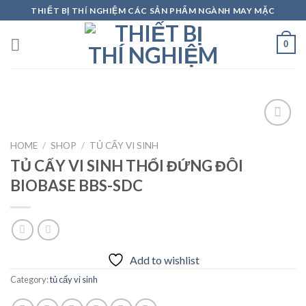
Skip
THIẾT BỊ THÍ NGHIỆM CÁC SẢN PHẨM NGÀNH MAY MẶC
to
content
0
HOME
/
SHOP
/
TỦ CẤY VI SINH
TỦ CẤY VI SINH THỔI ĐỨNG ĐÔI
Add to
wishlist
BIOBASE BBS-SDC
Add to wishlist
Category:
tủ cấy vi sinh