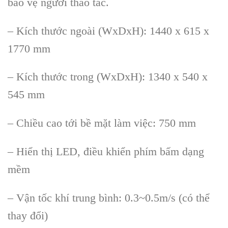
b
ảo vệ người thao t
ác.
– Kích thư
ớc ngo
ài (WxDxH): 1440 x 615 x
1770 mm
– Kích thư
ớc trong (WxDxH): 1340 x 540 x
545 mm
– Chiều cao tới bề mặt l
àm vi
ệc: 750 mm
– Hiển thị LED, điều khiển ph
ím b
ấm dạng
mềm
– Vận tốc kh
í trung bình: 0.3~0.5m/s (có th
ể
thay đổi)