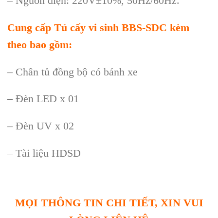
– Nguồn điện: 220V
±10%, 50Hz/60Hz.
Cung c
ấp
Tủ cấy vi sinh BBS-SDC
k
èm
theo bao g
ồm:
– Ch
ân t
ủ đồng bộ c
ó bánh xe
– Đèn LED x 01
– Đèn UV x 02
– Tài li
ệu HDSD
MỌI THÔNG TIN CHI TIẾT, XIN VUI