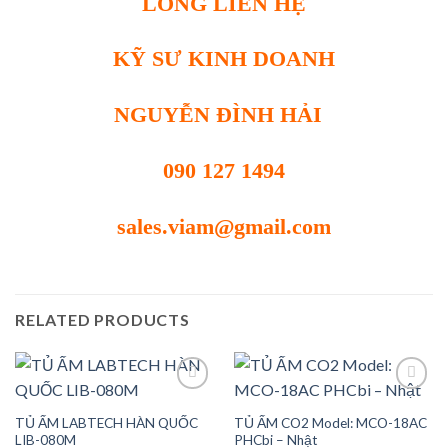
LÒNG LIÊN HỆ
KỸ SƯ KINH DOANH
NGUYỄN ĐÌNH HẢI
090 127 1494
sales.viam@gmail.com
RELATED PRODUCTS
TỦ ẤM LABTECH HÀN QUỐC
TỦ ẤM CO2 Model: MCO-18AC
Add to
Add to
LIB-080M
PHCbi – Nhật