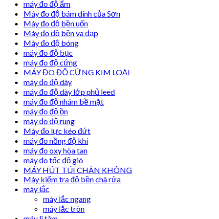
máy đo độ ẩm
Máy đo độ bám dính của Sơn
Máy đo độ bền uốn
Máy đo độ bền va đạp
Máy đo độ bóng
máy đo độ bục
máy đo độ cứng
MÁY ĐO ĐỘ CỨNG KIM LOẠI
máy đo độ dày
máy đo độ dày lớp phủ leed
máy đo độ nhám bề mặt
máy đo độ ồn
máy đo độ rung
Máy đo lực kéo đứt
máy đo nồng độ khí
máy đo oxy hòa tan
máy đo tốc độ gió
MÁY HÚT TÚI CHÂN KHÔNG
Máy kiểm tra độ bền chà rửa
máy lắc
máy lắc ngang
máy lắc tròn
máy li tâm