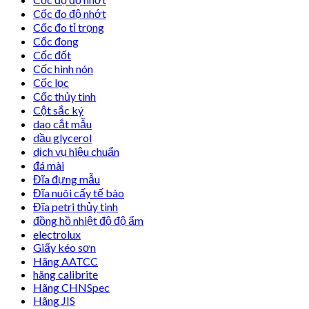
Cốc đo độ nhớt
Cốc đo tỉ trọng
Cốc đong
Cốc đốt
Cốc hình nón
Cốc lọc
Cốc thủy tinh
Cột sắc ký
dao cắt mẫu
dầu glycerol
dịch vụ hiệu chuẩn
đá mài
Đĩa đựng mẫu
Đĩa nuôi cấy tế bào
Đĩa petri thủy tinh
đồng hồ nhiệt độ độ ẩm
electrolux
Giấy kéo sơn
Hãng AATCC
hãng calibrite
Hãng CHNSpec
Hãng JIS