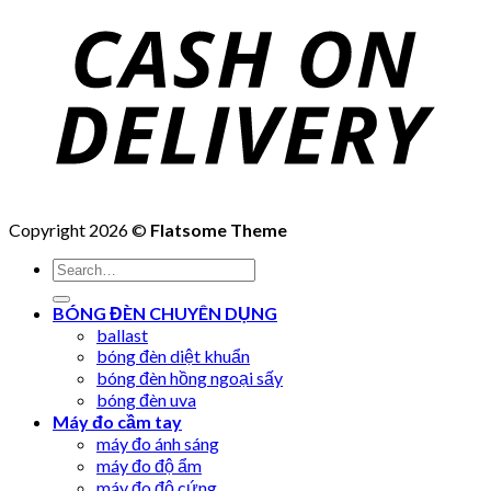
Copyright 2026 ©
Flatsome Theme
Search
for:
BÓNG ĐÈN CHUYÊN DỤNG
ballast
bóng đèn diệt khuẩn
bóng đèn hồng ngoại sấy
bóng đèn uva
Máy đo cầm tay
máy đo ánh sáng
máy đo độ ẩm
máy đo độ cứng