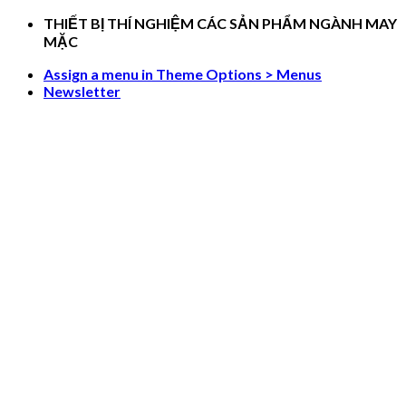
Skip
THIẾT BỊ THÍ NGHIỆM CÁC SẢN PHẨM NGÀNH MAY
to
MẶC
content
Assign a menu in Theme Options > Menus
Newsletter