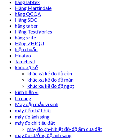
hãng labtex
Hãng Martindale
hãng QCQA
Hãng SDC
hãng taber
Hãng Testfabrics
hãng xrite
Hãng ZHIQU
hiệu chuẩn
Huatao
Jameheal
khúc xạ kế
khúc xạ kế đo độ cồn
khúc xạ kế đo độ mặn
khúc xạ kế đo độ ngọt
kính hiển vi
Lò nung
Máy dập mẫu vi sinh
máy đếm hạt bụi
máy đo ánh sáng
máy đo chỉ tiêu đất
máy đo ph-Nhiệt độ-độ ẩm của đất
máy đo cường độ ánh sáng