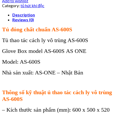
Add to wishlist
Category:
tủ hút khí độc
Description
Reviews (0)
T
ủ đ
óng ch
ất chuẩn AS-600S
T
ủ thao t
ác cách ly vô trùng AS-600S
Glove Box model AS-600S
AS ONE
Model
: AS-600S
Nhà s
ản xuất: AS-ONE – Nhật Bản
Thông s
ố kỹ thuật ủ thao t
ác cách ly vô trùng
AS-600S
– Kích thư
ớc sản phẩm (mm): 600 x 500 x 520