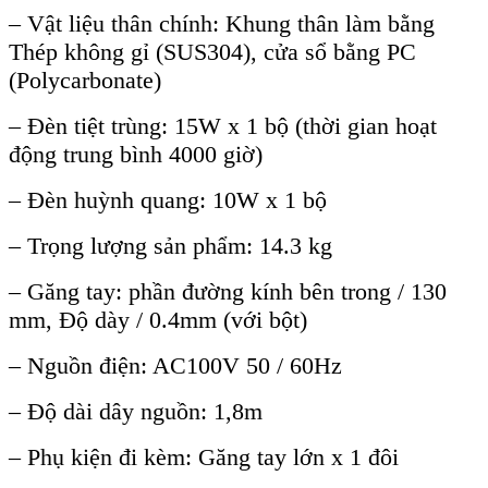
–
Vật liệu th
ân chính: Khung thân làm b
ằng
Th
ép không g
ỉ (SUS304), cửa sổ bằng PC
(Polycarbonate)
–
Đ
èn ti
ệt tr
ùng: 15W x 1 b
ộ (thời gian hoạt
động trung b
ình 4000 gi
ờ)
–
Đ
èn hu
ỳnh quang: 10W x 1 bộ
–
Trọng lượng sản phẩm: 14.3 kg
–
Găng tay: phần đường k
ính bên trong / 130
mm, Đ
ộ d
ày / 0.4mm (v
ới bột)
–
Nguồn điện: AC100V 50 / 60Hz
–
Độ d
ài dây ngu
ồn: 1,8m
–
Phụ kiện đi k
èm: Găng tay l
ớn x 1 đ
ôi