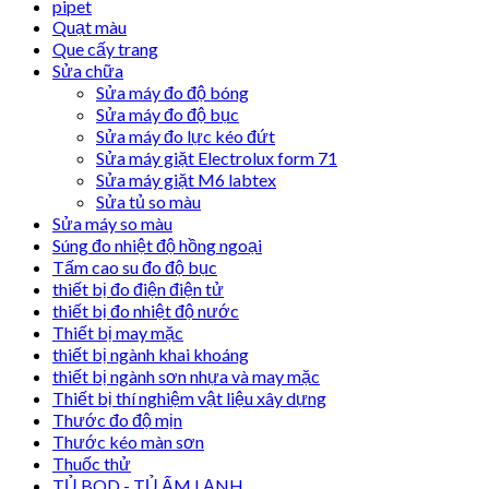
pipet
Quạt màu
Que cấy trang
Sửa chữa
Sửa máy đo độ bóng
Sửa máy đo độ bục
Sửa máy đo lực kéo đứt
Sửa máy giặt Electrolux form 71
Sửa máy giặt M6 labtex
Sửa tủ so màu
Sửa máy so màu
Súng đo nhiệt độ hồng ngoại
Tấm cao su đo độ bục
thiết bị đo điện điện tử
thiết bị đo nhiệt độ nước
Thiết bị may mặc
thiết bị ngành khai khoáng
thiết bị ngành sơn nhựa và may mặc
Thiết bị thí nghiệm vật liệu xây dựng
Thước đo độ mịn
Thước kéo màn sơn
Thuốc thử
TỦ BOD - TỦ ẤM LẠNH