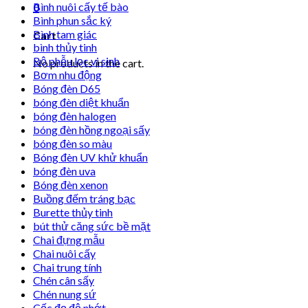
Bình nuôi cấy tế bào
0
Bình phun sắc ký
Bình tam giác
Cart
bình thủy tinh
Bộ phễu lọc vi sinh
No products in the cart.
Bơm nhu động
Bóng đèn D65
bóng đèn diệt khuẩn
bóng đèn halogen
bóng đèn hồng ngoại sấy
bóng đèn so màu
Bóng đèn UV khử khuẩn
bóng đèn uva
Bóng đèn xenon
Buồng đếm tráng bạc
Burette thủy tinh
bút thử căng sức bề mặt
Chai đựng mẫu
Chai nuôi cấy
Chai trung tính
Chén cân sấy
Chén nung sứ
Cốc đọ độ nhớt