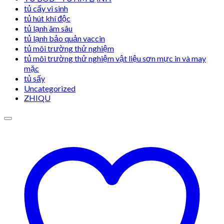
tủ cấy vi sinh
tủ hút khí độc
tủ lạnh âm sâu
tủ lạnh bảo quản vaccin
tủ môi trường thử nghiệm
tủ môi trường thử nghiệm vật liệu sơn mực in và may
mặc
tủ sấy
Uncategorized
ZHIQU