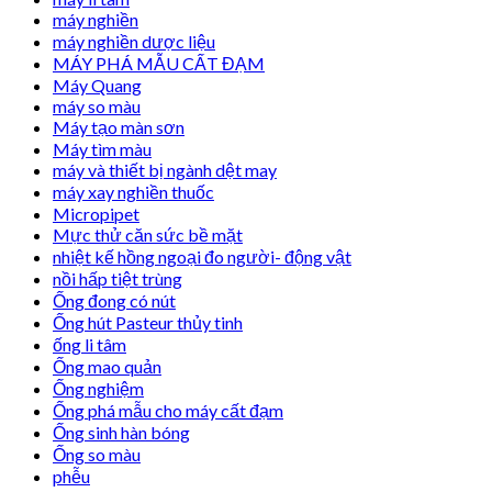
máy nghiền
máy nghiền dược liệu
MÁY PHÁ MẪU CẤT ĐẠM
Máy Quang
máy so màu
Máy tạo màn sơn
Máy tìm màu
máy và thiết bị ngành dệt may
máy xay nghiền thuốc
Micropipet
Mực thử căn sức bề mặt
nhiệt kế hồng ngoại đo người- động vật
nồi hấp tiệt trùng
Ống đong có nút
Ống hút Pasteur thủy tinh
ống li tâm
Ống mao quản
Ống nghiệm
Ống phá mẫu cho máy cất đạm
Ống sinh hàn bóng
Ống so màu
phễu