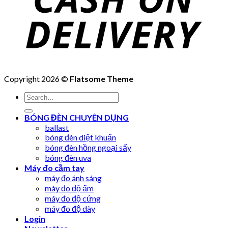
Copyright 2026 ©
Flatsome Theme
Search
for:
BÓNG ĐÈN CHUYÊN DỤNG
ballast
bóng đèn diệt khuẩn
bóng đèn hồng ngoại sấy
bóng đèn uva
Máy đo cầm tay
máy đo ánh sáng
máy đo độ ẩm
máy đo độ cứng
máy đo độ dày
Login