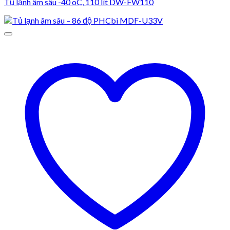
Tủ lạnh âm sâu -40 oC, 110 lít DW-FW110