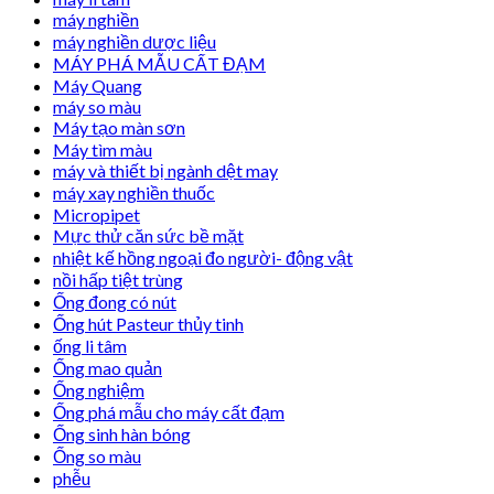
máy nghiền
máy nghiền dược liệu
MÁY PHÁ MẪU CẤT ĐẠM
Máy Quang
máy so màu
Máy tạo màn sơn
Máy tìm màu
máy và thiết bị ngành dệt may
máy xay nghiền thuốc
Micropipet
Mực thử căn sức bề mặt
nhiệt kế hồng ngoại đo người- động vật
nồi hấp tiệt trùng
Ống đong có nút
Ống hút Pasteur thủy tinh
ống li tâm
Ống mao quản
Ống nghiệm
Ống phá mẫu cho máy cất đạm
Ống sinh hàn bóng
Ống so màu
phễu