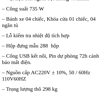
– C
ông su
ất 735 W
– B
ánh xe 04 chi
ếc, Kh
óa c
ửa 01 chiếc, 04
ngăn tủ
– Lỗ kiểm tra nhiệt độ t
ích h
ợp
– Hộp đựng mẫu 288 hộp
– Cổng USB kết nối, Pin dự ph
òng 72h c
ảnh
b
áo m
ất điện.
– Nguồn cấp AC220V
± 10%, 50 / 60Hz
110V60HZ
– Tr
ọng lượng th
ô 298 kg