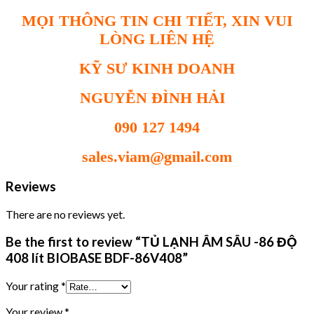
MỌI THÔNG TIN CHI TIẾT, XIN VUI
LÒNG LIÊN HỆ
KỸ SƯ KINH DOANH
NGUYỄN ĐÌNH HẢI
090 127 1494
sales.viam@gmail.com
Reviews
There are no reviews yet.
Be the first to review “TỦ LẠNH ÂM SÂU -86 ĐỘ
408 lít BIOBASE BDF-86V408”
Your rating
*
Your review
*