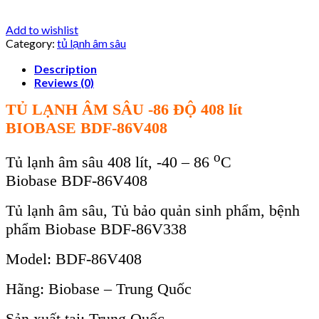
Add to wishlist
Category:
tủ lạnh âm sâu
Description
Reviews (0)
TỦ LẠNH ÂM SÂU -86 ĐỘ 408
lít
BIOBASE BDF-86V
408
o
Tủ lạnh
âm sâu 408
l
ít, -40 – 86
C
Biobase
BDF-86V
40
8
T
ủ lạnh
âm sâu
,
Tủ bảo quản sinh phẩm, bệnh
phẩm Biobase
BDF-86V
33
8
Model:
BDF-86V
40
8
Hãng: Biobase – Trung Qu
ốc
Sản xuất tại: Trung Quốc