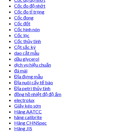
Cốc đo độ nhớt
Cốc đo tỉ trọng
Cốc đong
Cốc đốt
Cốc hình nón
Cốc lọc
Cốc thủy tinh
Cột sắc ký
dao cắt mẫu
dầu glycerol
dịch vụ hiệu chuẩn
đá mài
Đĩa đựng mẫu
Đĩa nuôi cấy tế bào
Đĩa petri thủy tinh
đồng hồ nhiệt độ độ ẩm
electrolux
Giấy kéo sơn
Hãng AATCC
hãng calibrite
Hãng CHNSpec
Hãng JIS