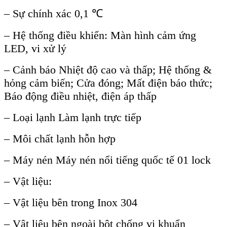
– S
ự ch
ính xác 0,1 ℃
– H
ệ thống điều khiển: M
àn hình c
ảm ứng
LED, vi xử l
ý
– C
ảnh b
áo Nhi
ệt độ cao v
à th
ấp; Hệ thống &
hỏng cảm biến; Cửa đ
óng; M
ất điện b
áo th
ức;
B
áo đ
ộng điều nhiệt, điện
áp th
ấp
– Loại lạnh L
àm l
ạnh trực tiếp
– M
ôi ch
ất lạnh hỗn hợp
– M
áy nén Máy nén n
ổi tiếng quốc tế 01 lock
– Vật liệu:
– Vật liệu b
ên trong Inox 304
– V
ật liệu b
ên ngoài b
ột chống vi khuẩn