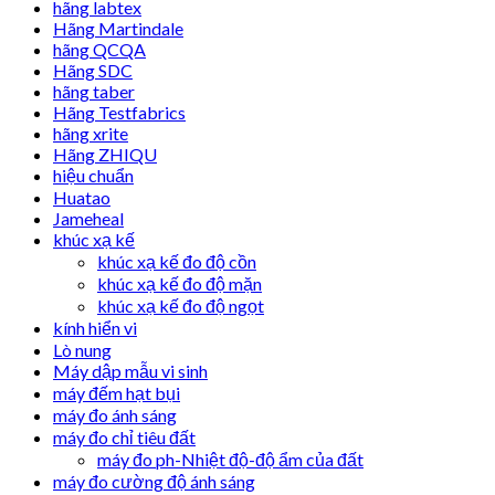
hãng labtex
Hãng Martindale
hãng QCQA
Hãng SDC
hãng taber
Hãng Testfabrics
hãng xrite
Hãng ZHIQU
hiệu chuẩn
Huatao
Jameheal
khúc xạ kế
khúc xạ kế đo độ cồn
khúc xạ kế đo độ mặn
khúc xạ kế đo độ ngọt
kính hiển vi
Lò nung
Máy dập mẫu vi sinh
máy đếm hạt bụi
máy đo ánh sáng
máy đo chỉ tiêu đất
máy đo ph-Nhiệt độ-độ ẩm của đất
máy đo cường độ ánh sáng