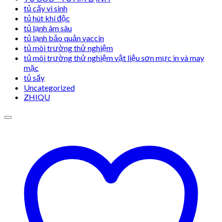
tủ cấy vi sinh
tủ hút khí độc
tủ lạnh âm sâu
tủ lạnh bảo quản vaccin
tủ môi trường thử nghiệm
tủ môi trường thử nghiệm vật liệu sơn mực in và may
mặc
tủ sấy
Uncategorized
ZHIQU