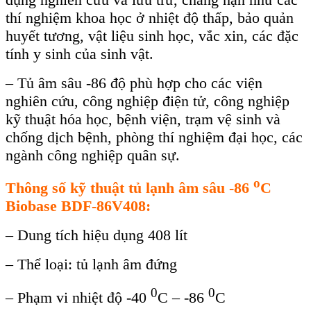
thí nghi
ệm khoa học ở nhiệt độ thấp, bảo quản
huyết tương, vật liệu sinh học, vắc xin, c
ác đ
ặc
t
ính y sinh c
ủa sinh vật.
– Tủ
âm sâu -86 đ
ộ ph
ù h
ợp cho c
ác vi
ện
nghi
ên c
ứu, c
ông nghi
ệp điện tử, c
ông nghi
ệp
kỹ thuật h
óa h
ọc, bệnh viện, trạm vệ sinh v
à
ch
ống dịch bệnh, ph
òng thí nghi
ệm đại học, c
ác
ngành công nghi
ệp qu
ân s
ự.
o
Th
ông s
ố kỹ thuật tủ lạnh
âm sâu -86
C
Biobase
BDF-86V
408
:
– Dung tích hi
ệu dụng 408 l
ít
– Th
ể loại: tủ lạnh
âm đ
ứng
0
0
– Phạm vi nhiệt độ -40
C – -86
C