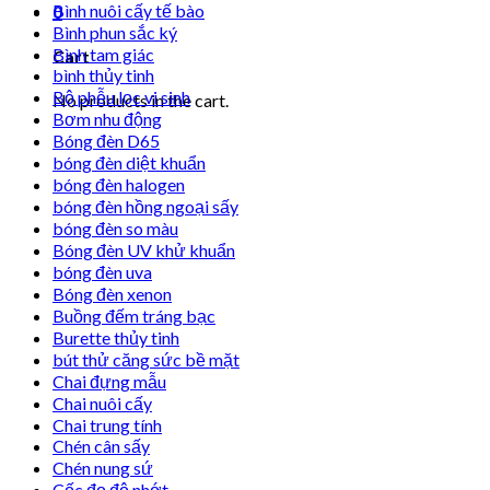
Bình nuôi cấy tế bào
0
Bình phun sắc ký
Bình tam giác
Cart
bình thủy tinh
Bộ phễu lọc vi sinh
No products in the cart.
Bơm nhu động
Bóng đèn D65
bóng đèn diệt khuẩn
bóng đèn halogen
bóng đèn hồng ngoại sấy
bóng đèn so màu
Bóng đèn UV khử khuẩn
bóng đèn uva
Bóng đèn xenon
Buồng đếm tráng bạc
Burette thủy tinh
bút thử căng sức bề mặt
Chai đựng mẫu
Chai nuôi cấy
Chai trung tính
Chén cân sấy
Chén nung sứ
Cốc đọ độ nhớt