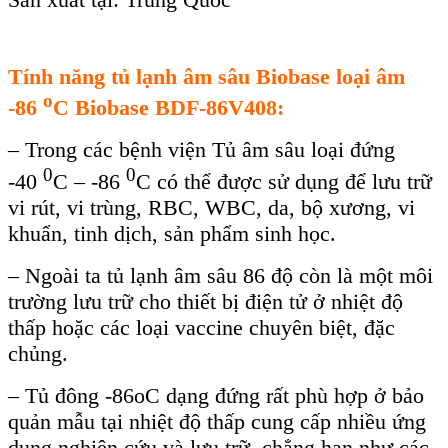
Tính năng t
ủ lạnh
âm sâu Biobase lo
ại
âm
o
-86
C Biobase
BDF-86V
408
:
– Trong các b
ệnh viện Tủ
âm sâu lo
ại đứng
0
0
-40
C – -86
C có th
ể được sử dụng để lưu trữ
vi r
út, vi trùng, RBC, WBC, da, b
ộ xương, vi
khuẩn, tinh dịch, sản phẩm sinh học.
– Ngo
ài ta t
ủ lạnh
âm sâu 86 đ
ộ c
òn là m
ột m
ôi
trư
ờng lưu trữ cho thiết bị điện tử ở nhiệt độ
thấp hoặc c
ác lo
ại vaccine chuy
ên bi
ệt, đặc
chủng.
– Tủ đ
ông -86oC d
ạng đứng rất ph
ù h
ợp ở bảo
quản mẫu tại nhiệt độ thấp cung cấp nhiều ứng
dụng nghi
ên c
ứu v
à lưu tr
ữ, chẳng hạn như c
ác