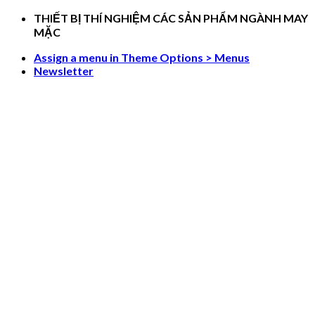
Skip
THIẾT BỊ THÍ NGHIỆM CÁC SẢN PHẨM NGÀNH MAY
to
MẶC
content
Assign a menu in Theme Options > Menus
Newsletter