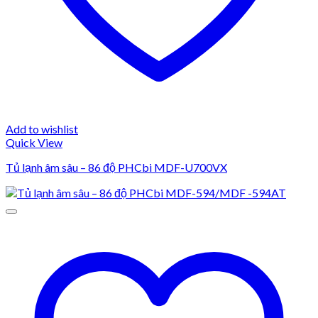
Add to wishlist
Quick View
Tủ lạnh âm sâu – 86 độ PHCbi MDF-U700VX