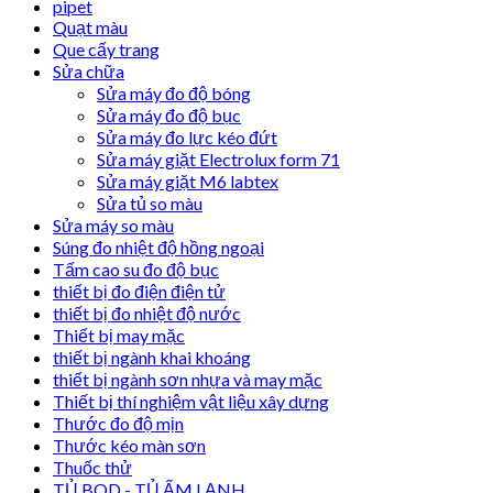
pipet
Quạt màu
Que cấy trang
Sửa chữa
Sửa máy đo độ bóng
Sửa máy đo độ bục
Sửa máy đo lực kéo đứt
Sửa máy giặt Electrolux form 71
Sửa máy giặt M6 labtex
Sửa tủ so màu
Sửa máy so màu
Súng đo nhiệt độ hồng ngoại
Tấm cao su đo độ bục
thiết bị đo điện điện tử
thiết bị đo nhiệt độ nước
Thiết bị may mặc
thiết bị ngành khai khoáng
thiết bị ngành sơn nhựa và may mặc
Thiết bị thí nghiệm vật liệu xây dựng
Thước đo độ mịn
Thước kéo màn sơn
Thuốc thử
TỦ BOD - TỦ ẤM LẠNH