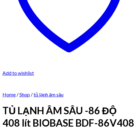
Add to wishlist
Home
/
Shop
/
tủ lạnh âm sâu
TỦ LẠNH ÂM SÂU -86 ĐỘ
408 lít BIOBASE BDF-86V408