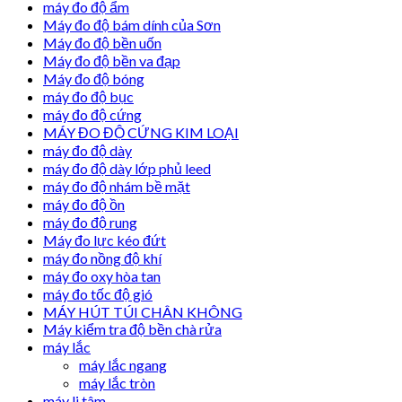
máy đo độ ẩm
Máy đo độ bám dính của Sơn
Máy đo độ bền uốn
Máy đo độ bền va đạp
Máy đo độ bóng
máy đo độ bục
máy đo độ cứng
MÁY ĐO ĐỘ CỨNG KIM LOẠI
máy đo độ dày
máy đo độ dày lớp phủ leed
máy đo độ nhám bề mặt
máy đo độ ồn
máy đo độ rung
Máy đo lực kéo đứt
máy đo nồng độ khí
máy đo oxy hòa tan
máy đo tốc độ gió
MÁY HÚT TÚI CHÂN KHÔNG
Máy kiểm tra độ bền chà rửa
máy lắc
máy lắc ngang
máy lắc tròn
máy li tâm