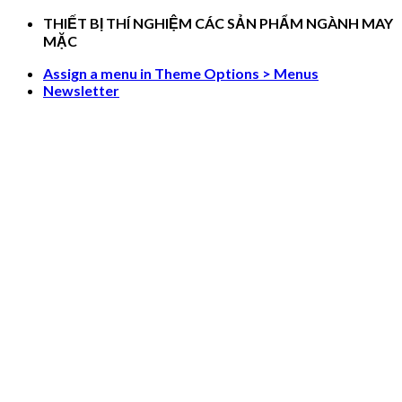
Skip
THIẾT BỊ THÍ NGHIỆM CÁC SẢN PHẨM NGÀNH MAY
to
MẶC
content
Assign a menu in Theme Options > Menus
Newsletter