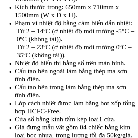
Kích thước trong: 650mm x 710mm x
1500mm (W x D x H).
Phạm vi nhiệt độ bằng cảm biến dẫn nhiệt:
Từ 2 – 14ºC (ở nhiệt độ môi trường -5°C –
0ºC (không tải)).
Từ 2 – 23ºC (ở nhiệt độ môi trường 0ºC –
35ºC (không tải)).
Nhiệt độ hiển thị bằng số trên màn hình.
Cấu tạo bên ngoài làm bằng thép mạ sơn
tĩnh điện.
Cấu tạo bên trong làm bằng thép mạ sơn
tĩnh điện.
Lớp cách nhiệt được làm bằng bọt xốp tổng
hợp HCFC-Free.
Cửa sổ bằng kính tấm kép loại1 cửa.
Giá đựng mẫu vật gồm 04 chiếc bằng kim
loại bọc nhựa, trọng lượng tối đa 50kg/giá.