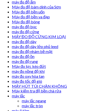
máy đo độ ẩm
Máy đo độ bám dính của Sơn
Máy đo độ bền uốn
Máy đo độ bền va đạp
Máy đo độ bóng
máy đo độ bục
máy đo độ cứng
MÁY ĐO ĐỘ CỨNG KIM LOẠI
máy đo độ dày
máy đo độ dày lớp phủ leed
máy đo độ nhám bề mặt
máy đo độ ồn
máy đo độ rung
Máy đo lực kéo đứt
máy đo nồng độ khí
máy đo oxy hòa tan
máy đo tốc độ gió
MÁY HÚT TÚI CHÂN KHÔNG
Máy kiểm tra độ bền chà rửa
máy lắc
máy lắc ngang
máy lắc tròn
máy li tâm