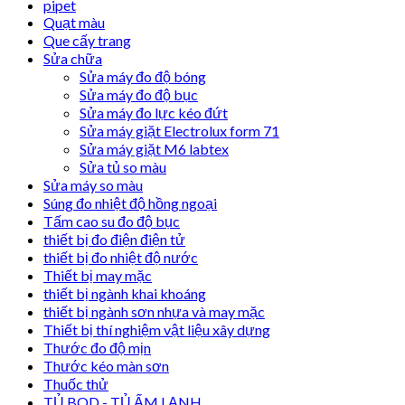
pipet
Quạt màu
Que cấy trang
Sửa chữa
Sửa máy đo độ bóng
Sửa máy đo độ bục
Sửa máy đo lực kéo đứt
Sửa máy giặt Electrolux form 71
Sửa máy giặt M6 labtex
Sửa tủ so màu
Sửa máy so màu
Súng đo nhiệt độ hồng ngoại
Tấm cao su đo độ bục
thiết bị đo điện điện tử
thiết bị đo nhiệt độ nước
Thiết bị may mặc
thiết bị ngành khai khoáng
thiết bị ngành sơn nhựa và may mặc
Thiết bị thí nghiệm vật liệu xây dựng
Thước đo độ mịn
Thước kéo màn sơn
Thuốc thử
TỦ BOD - TỦ ẤM LẠNH