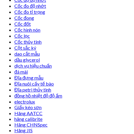
Cốc đo độ nhớt
Cốc đo tỉ trọng
Cốc đong
Cốc đốt
Cốc hình nón
Cốc lọc
Cốc thủy tinh
Cột sắc ký
dao cắt mẫu
dầu glycerol
dịch vụ hiệu chuẩn
đá mài
Đĩa đựng mẫu
Đĩa nuôi cấy tế bào
Đĩa petri thủy tinh
đồng hồ nhiệt độ độ ẩm
electrolux
Giấy kéo sơn
Hãng AATCC
hãng calibrite
Hãng CHNSpec
Hãng JIS