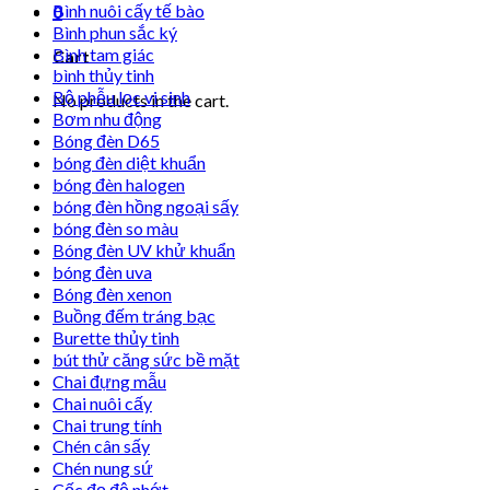
Bình nuôi cấy tế bào
0
Bình phun sắc ký
Bình tam giác
Cart
bình thủy tinh
Bộ phễu lọc vi sinh
No products in the cart.
Bơm nhu động
Bóng đèn D65
bóng đèn diệt khuẩn
bóng đèn halogen
bóng đèn hồng ngoại sấy
bóng đèn so màu
Bóng đèn UV khử khuẩn
bóng đèn uva
Bóng đèn xenon
Buồng đếm tráng bạc
Burette thủy tinh
bút thử căng sức bề mặt
Chai đựng mẫu
Chai nuôi cấy
Chai trung tính
Chén cân sấy
Chén nung sứ
Cốc đọ độ nhớt