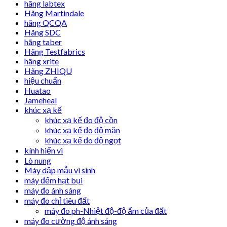
hãng labtex
Hãng Martindale
hãng QCQA
Hãng SDC
hãng taber
Hãng Testfabrics
hãng xrite
Hãng ZHIQU
hiệu chuẩn
Huatao
Jameheal
khúc xạ kế
khúc xạ kế đo độ cồn
khúc xạ kế đo độ mặn
khúc xạ kế đo độ ngọt
kính hiển vi
Lò nung
Máy dập mẫu vi sinh
máy đếm hạt bụi
máy đo ánh sáng
máy đo chỉ tiêu đất
máy đo ph-Nhiệt độ-độ ẩm của đất
máy đo cường độ ánh sáng