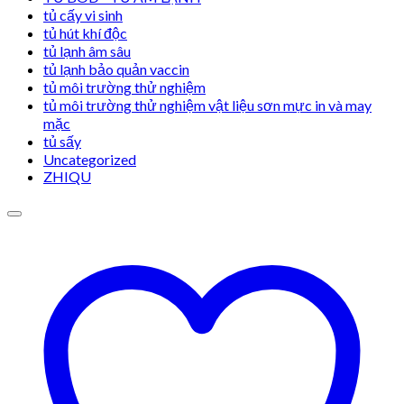
tủ cấy vi sinh
tủ hút khí độc
tủ lạnh âm sâu
tủ lạnh bảo quản vaccin
tủ môi trường thử nghiệm
tủ môi trường thử nghiệm vật liệu sơn mực in và may
mặc
tủ sấy
Uncategorized
ZHIQU