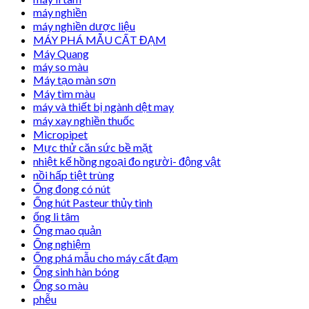
máy nghiền
máy nghiền dược liệu
MÁY PHÁ MẪU CẤT ĐẠM
Máy Quang
máy so màu
Máy tạo màn sơn
Máy tìm màu
máy và thiết bị ngành dệt may
máy xay nghiền thuốc
Micropipet
Mực thử căn sức bề mặt
nhiệt kế hồng ngoại đo người- động vật
nồi hấp tiệt trùng
Ống đong có nút
Ống hút Pasteur thủy tinh
ống li tâm
Ống mao quản
Ống nghiệm
Ống phá mẫu cho máy cất đạm
Ống sinh hàn bóng
Ống so màu
phễu