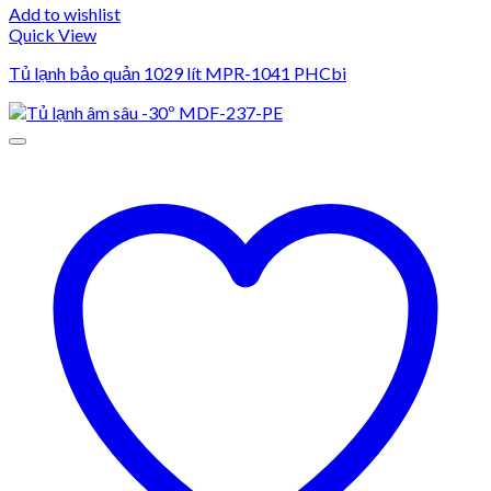
Add to wishlist
Quick View
Tủ lạnh bảo quản 1029 lít MPR-1041 PHCbi