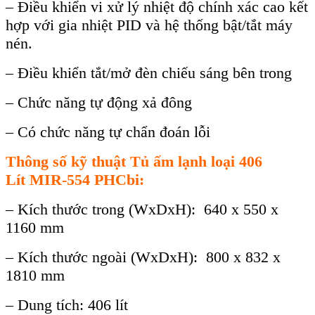
– Điều khiển vi xử lý nhiệt độ chính xác cao kết
hợp với gia nhiệt PID và hệ thống bật/tắt máy
nén.
– Điều khiển tắt/mở đèn chiếu sáng bên trong
– Chức năng tự động xả đông
– Có chức năng tự chẩn đoán lỗi
Th
ông s
ố kỹ thuật
Tủ ấm lạnh loại 406
Lít
MIR-554
PHCbi
:
– Kích thước trong (WxDxH): 640 x 550 x
1160 mm
– Kích thước ngoài (WxDxH): 800 x 832 x
1810 mm
– Dung tích: 406 lít