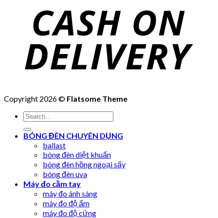
Copyright 2026 ©
Flatsome Theme
Search
for:
BÓNG ĐÈN CHUYÊN DỤNG
ballast
bóng đèn diệt khuẩn
bóng đèn hồng ngoại sấy
bóng đèn uva
Máy đo cầm tay
máy đo ánh sáng
máy đo độ ẩm
máy đo độ cứng