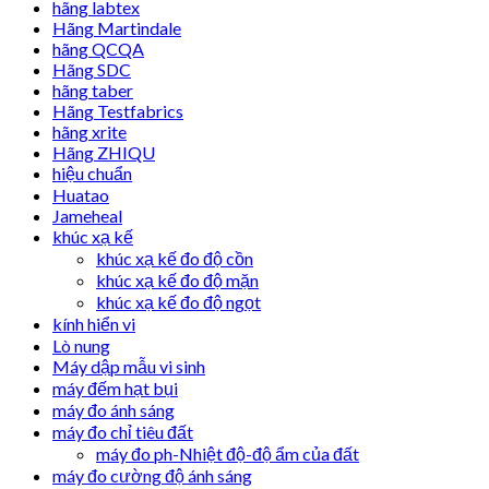
hãng labtex
Hãng Martindale
hãng QCQA
Hãng SDC
hãng taber
Hãng Testfabrics
hãng xrite
Hãng ZHIQU
hiệu chuẩn
Huatao
Jameheal
khúc xạ kế
khúc xạ kế đo độ cồn
khúc xạ kế đo độ mặn
khúc xạ kế đo độ ngọt
kính hiển vi
Lò nung
Máy dập mẫu vi sinh
máy đếm hạt bụi
máy đo ánh sáng
máy đo chỉ tiêu đất
máy đo ph-Nhiệt độ-độ ẩm của đất
máy đo cường độ ánh sáng