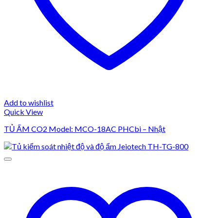
Add to wishlist
Quick View
TỦ ẤM CO2 Model: MCO-18AC PHCbi – Nhật