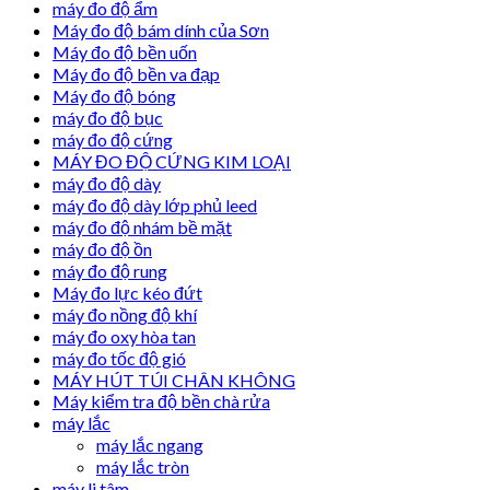
máy đo độ ẩm
Máy đo độ bám dính của Sơn
Máy đo độ bền uốn
Máy đo độ bền va đạp
Máy đo độ bóng
máy đo độ bục
máy đo độ cứng
MÁY ĐO ĐỘ CỨNG KIM LOẠI
máy đo độ dày
máy đo độ dày lớp phủ leed
máy đo độ nhám bề mặt
máy đo độ ồn
máy đo độ rung
Máy đo lực kéo đứt
máy đo nồng độ khí
máy đo oxy hòa tan
máy đo tốc độ gió
MÁY HÚT TÚI CHÂN KHÔNG
Máy kiểm tra độ bền chà rửa
máy lắc
máy lắc ngang
máy lắc tròn
máy li tâm