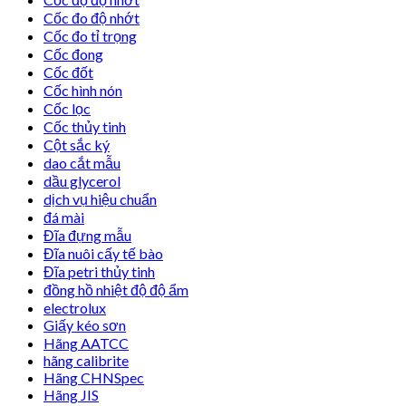
Cốc đo độ nhớt
Cốc đo tỉ trọng
Cốc đong
Cốc đốt
Cốc hình nón
Cốc lọc
Cốc thủy tinh
Cột sắc ký
dao cắt mẫu
dầu glycerol
dịch vụ hiệu chuẩn
đá mài
Đĩa đựng mẫu
Đĩa nuôi cấy tế bào
Đĩa petri thủy tinh
đồng hồ nhiệt độ độ ẩm
electrolux
Giấy kéo sơn
Hãng AATCC
hãng calibrite
Hãng CHNSpec
Hãng JIS