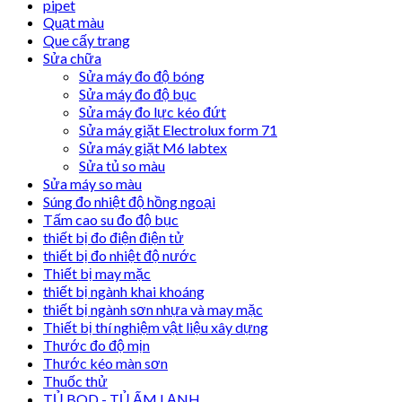
pipet
Quạt màu
Que cấy trang
Sửa chữa
Sửa máy đo độ bóng
Sửa máy đo độ bục
Sửa máy đo lực kéo đứt
Sửa máy giặt Electrolux form 71
Sửa máy giặt M6 labtex
Sửa tủ so màu
Sửa máy so màu
Súng đo nhiệt độ hồng ngoại
Tấm cao su đo độ bục
thiết bị đo điện điện tử
thiết bị đo nhiệt độ nước
Thiết bị may mặc
thiết bị ngành khai khoáng
thiết bị ngành sơn nhựa và may mặc
Thiết bị thí nghiệm vật liệu xây dựng
Thước đo độ mịn
Thước kéo màn sơn
Thuốc thử
TỦ BOD - TỦ ẤM LẠNH