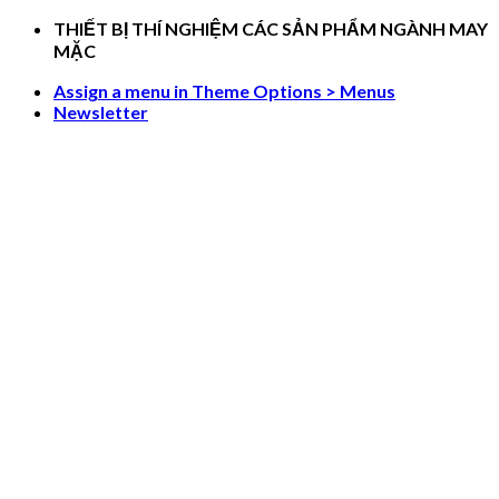
Skip
THIẾT BỊ THÍ NGHIỆM CÁC SẢN PHẨM NGÀNH MAY
to
MẶC
content
Assign a menu in Theme Options > Menus
Newsletter