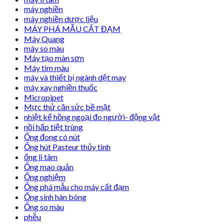
máy nghiền
máy nghiền dược liệu
MÁY PHÁ MẪU CẤT ĐẠM
Máy Quang
máy so màu
Máy tạo màn sơn
Máy tìm màu
máy và thiết bị ngành dệt may
máy xay nghiền thuốc
Micropipet
Mực thử căn sức bề mặt
nhiệt kế hồng ngoại đo người- động vật
nồi hấp tiệt trùng
Ống đong có nút
Ống hút Pasteur thủy tinh
ống li tâm
Ống mao quản
Ống nghiệm
Ống phá mẫu cho máy cất đạm
Ống sinh hàn bóng
Ống so màu
phễu