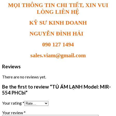
MỌI THÔNG TIN CHI TIẾT, XIN VUI
LÒNG LIÊN HỆ
KỸ SƯ KINH DOANH
NGUYỄN ĐÌNH HẢI
090 127 1494
sales.viam@gmail.com
Reviews
There are no reviews yet.
Be the first to review “TỦ ẤM LẠNH Model: MIR-
554 PHCbi”
Your rating
*
Your review
*