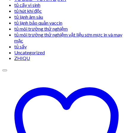
tủ cấy vi sinh
tủ hút khí độc
tủ lạnh âm sâu
tủ lạnh bảo quản vaccin
tủ môi trường thử nghiệm
tủ môi trường thử nghiệm vật liệu sơn mực in và may
mặc
tủ sấy
Uncategorized
ZHIQU