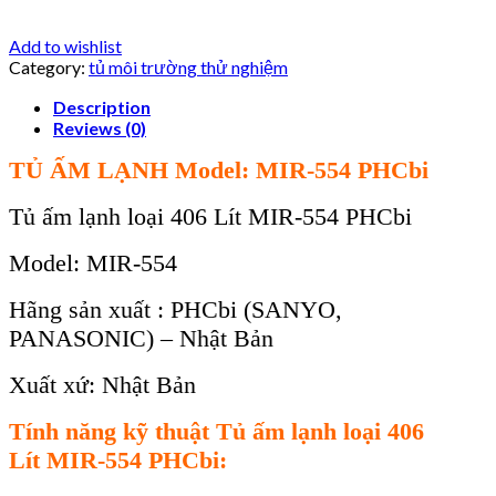
Add to wishlist
Category:
tủ môi trường thử nghiệm
Description
Reviews (0)
TỦ ẤM
LẠNH Model:
MIR-554
PHCbi
Tủ ấm lạnh loại 406 Lít
MIR-554
PHCbi
Model: MIR-554
Hãng sản xuất : PHCbi (SANYO,
PANASONIC) – Nhật Bản
Xuất xứ: Nhật Bản
T
ính năng k
ỹ thuật
Tủ ấm lạnh loại 406
Lít
MIR-554
PHCbi
: