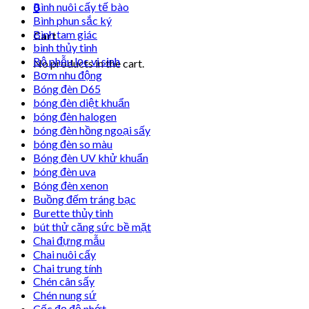
Bình nuôi cấy tế bào
0
Bình phun sắc ký
Bình tam giác
Cart
bình thủy tinh
Bộ phễu lọc vi sinh
No products in the cart.
Bơm nhu động
Bóng đèn D65
bóng đèn diệt khuẩn
bóng đèn halogen
bóng đèn hồng ngoại sấy
bóng đèn so màu
Bóng đèn UV khử khuẩn
bóng đèn uva
Bóng đèn xenon
Buồng đếm tráng bạc
Burette thủy tinh
bút thử căng sức bề mặt
Chai đựng mẫu
Chai nuôi cấy
Chai trung tính
Chén cân sấy
Chén nung sứ
Cốc đọ độ nhớt