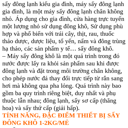
sấy đông lạnh kiểu gia đình, máy sấy đông lạnh
gia đình, là một máy sấy đông lạnh chân không
nhỏ. Áp dụng cho gia đình, cửa hàng trực tuyến
một lượng nhỏ sử dụng đông khô,
Sử dụng phù
hợp và phổ biến
với trái cây, thịt, rau, thuốc
thảo dược,
dược liệu, tổ yến, nấm và đông trùng
hạ thảo,
các sản phẩm y tế
… sấy
đông khô.
– Máy sấy
đông khô là một quá trình trong đó
nước được lấy ra khỏi sản phẩm sau khi được
đông lạnh và đặt trong
môi trường
chân không,
cho phép nước đá thay đổi trực tiếp từ rắn sang
hơi mà không qua pha lỏng. Quá trình này bao
gồm ba quy trình riêng biệt, duy nhất và phụ
thuộc lẫn nhau; đông lạnh, sấy sơ cấp (thăng
hoa) và sấy thứ cấp (giải hấp).
TÍNH NĂNG, ĐẶC ĐIỂM
THIẾT BỊ SẤY
ĐÔNG KHÔ 1-2KG/MẺ