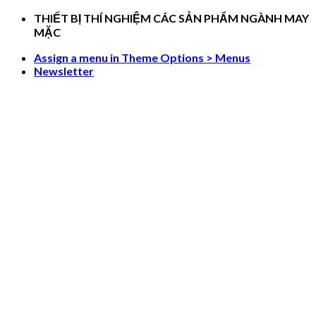
Skip
THIẾT BỊ THÍ NGHIỆM CÁC SẢN PHẨM NGÀNH MAY
to
MẶC
content
Assign a menu in Theme Options > Menus
Newsletter