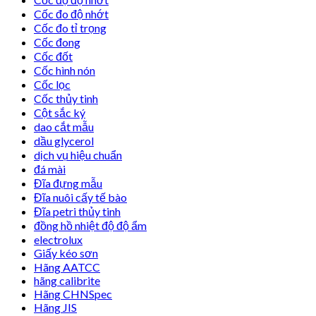
Cốc đo độ nhớt
Cốc đo tỉ trọng
Cốc đong
Cốc đốt
Cốc hình nón
Cốc lọc
Cốc thủy tinh
Cột sắc ký
dao cắt mẫu
dầu glycerol
dịch vụ hiệu chuẩn
đá mài
Đĩa đựng mẫu
Đĩa nuôi cấy tế bào
Đĩa petri thủy tinh
đồng hồ nhiệt độ độ ẩm
electrolux
Giấy kéo sơn
Hãng AATCC
hãng calibrite
Hãng CHNSpec
Hãng JIS