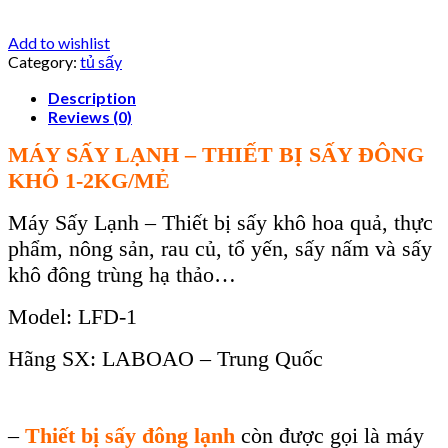
Add to wishlist
Category:
tủ sấy
Description
Reviews (0)
MÁY SẤY LẠNH – THIẾT BỊ SẤY ĐÔNG
KHÔ 1-2KG/MẺ
Máy Sấy Lạnh – Thiết bị sấy khô hoa quả, thực
phẩm, nông sản, rau củ, tổ yến, sấy nấm và sấy
khô đông trùng hạ thảo…
Model: LFD-1
Hãng SX: LABOAO – Trung Quốc
–
Thiết bị sấy đông lạnh
còn được gọi là máy