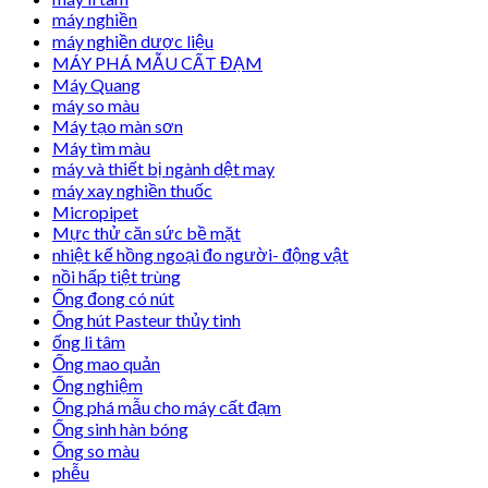
máy nghiền
máy nghiền dược liệu
MÁY PHÁ MẪU CẤT ĐẠM
Máy Quang
máy so màu
Máy tạo màn sơn
Máy tìm màu
máy và thiết bị ngành dệt may
máy xay nghiền thuốc
Micropipet
Mực thử căn sức bề mặt
nhiệt kế hồng ngoại đo người- động vật
nồi hấp tiệt trùng
Ống đong có nút
Ống hút Pasteur thủy tinh
ống li tâm
Ống mao quản
Ống nghiệm
Ống phá mẫu cho máy cất đạm
Ống sinh hàn bóng
Ống so màu
phễu