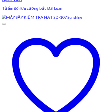
Tủ ấm đối lưu cữơng bức Đài Loan