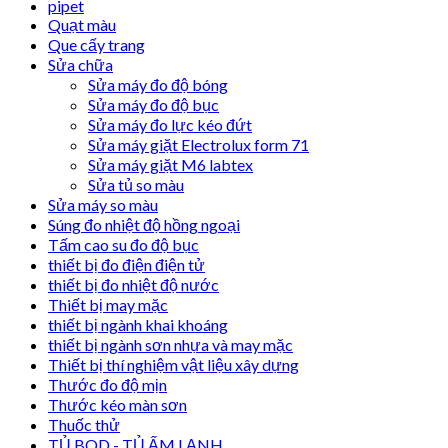
pipet
Quạt màu
Que cấy trang
Sửa chữa
Sửa máy đo độ bóng
Sửa máy đo độ bục
Sửa máy đo lực kéo đứt
Sửa máy giặt Electrolux form 71
Sửa máy giặt M6 labtex
Sửa tủ so màu
Sửa máy so màu
Súng đo nhiệt độ hồng ngoại
Tấm cao su đo độ bục
thiết bị đo điện điện tử
thiết bị đo nhiệt độ nước
Thiết bị may mặc
thiết bị ngành khai khoáng
thiết bị ngành sơn nhựa và may mặc
Thiết bị thí nghiệm vật liệu xây dựng
Thước đo độ mịn
Thước kéo màn sơn
Thuốc thử
TỦ BOD - TỦ ẤM LẠNH