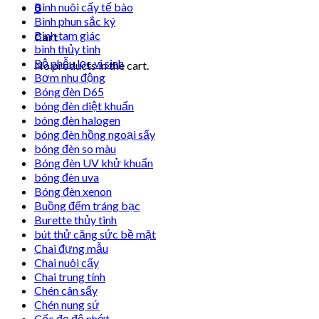
Bình nuôi cấy tế bào
0
Bình phun sắc ký
Bình tam giác
Cart
bình thủy tinh
Bộ phễu lọc vi sinh
No products in the cart.
Bơm nhu động
Bóng đèn D65
bóng đèn diệt khuẩn
bóng đèn halogen
bóng đèn hồng ngoại sấy
bóng đèn so màu
Bóng đèn UV khử khuẩn
bóng đèn uva
Bóng đèn xenon
Buồng đếm tráng bạc
Burette thủy tinh
bút thử căng sức bề mặt
Chai đựng mẫu
Chai nuôi cấy
Chai trung tính
Chén cân sấy
Chén nung sứ
Cốc đọ độ nhớt