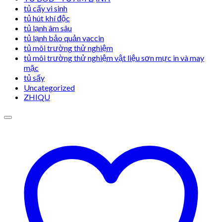
tủ cấy vi sinh
tủ hút khí độc
tủ lạnh âm sâu
tủ lạnh bảo quản vaccin
tủ môi trường thử nghiệm
tủ môi trường thử nghiệm vật liệu sơn mực in và may
mặc
tủ sấy
Uncategorized
ZHIQU