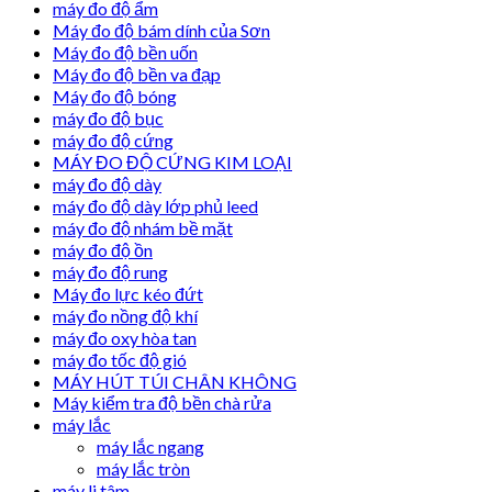
máy đo độ ẩm
Máy đo độ bám dính của Sơn
Máy đo độ bền uốn
Máy đo độ bền va đạp
Máy đo độ bóng
máy đo độ bục
máy đo độ cứng
MÁY ĐO ĐỘ CỨNG KIM LOẠI
máy đo độ dày
máy đo độ dày lớp phủ leed
máy đo độ nhám bề mặt
máy đo độ ồn
máy đo độ rung
Máy đo lực kéo đứt
máy đo nồng độ khí
máy đo oxy hòa tan
máy đo tốc độ gió
MÁY HÚT TÚI CHÂN KHÔNG
Máy kiểm tra độ bền chà rửa
máy lắc
máy lắc ngang
máy lắc tròn
máy li tâm