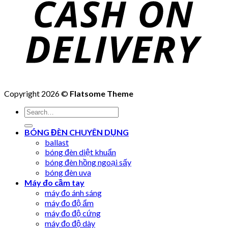
Copyright 2026 ©
Flatsome Theme
Search
for:
BÓNG ĐÈN CHUYÊN DỤNG
ballast
bóng đèn diệt khuẩn
bóng đèn hồng ngoại sấy
bóng đèn uva
Máy đo cầm tay
máy đo ánh sáng
máy đo độ ẩm
máy đo độ cứng
máy đo độ dày