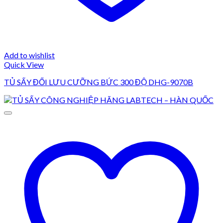
Add to wishlist
Quick View
TỦ SẤY ĐỐI LƯU CƯỠNG BỨC 300 ĐỘ DHG-9070B