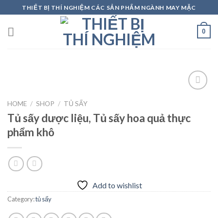
Skip
THIẾT BỊ THÍ NGHIỆM CÁC SẢN PHẨM NGÀNH MAY MẶC
to
content
0
HOME
/
SHOP
/
TỦ SẤY
Tủ sấy dược liệu, Tủ sấy hoa quả thực
Add to
wishlist
phẩm khô
Add to wishlist
Category:
tủ sấy