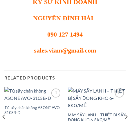
KỸ SƯ KINH DOANH
NGUYỄN ĐÌNH HẢI
090 127 1494
sales.viam@gmail.com
RELATED PRODUCTS
Tủ sấy chân không ASONE AVO-
Add to
Add to
310SB-D
MÁY SẤY LẠNH – THIẾT BỊ SẤY
wishlist
wishlist
ĐÔNG KHÔ 6-8KG/MẺ