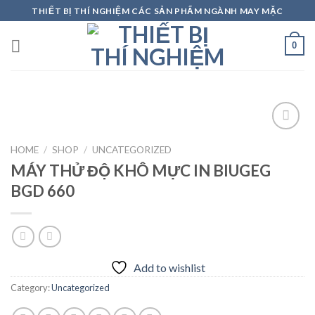
Skip
THIẾT BỊ THÍ NGHIỆM CÁC SẢN PHẨM NGÀNH MAY MẶC
to
content
0
HOME
/
SHOP
/
UNCATEGORIZED
MÁY THỬ ĐỘ KHÔ MỰC IN BIUGEG
Add to
wishlist
BGD 660
Add to wishlist
Category:
Uncategorized