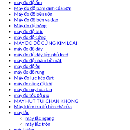
máy đo độ ẩm
Máy đo độ bám dính của Sơn
Máy đo độ bền uốn
Máy đo độ bền va đạp
Máy đo độ bóng
máy đo độ bục
máy đo độ cứng
MÁY ĐO ĐỘ CỨNG KIM LOẠI
máy đo độ dày
máy đo độ dày lớp phủ leed
máy đo độ nhám bề mặt
máy đo độ ồn
máy đo độ rung
Máy đo lực kéo đứt
máy đo nồng độ khí
máy đo oxy hòa tan
máy đo tốc độ gió
MÁY HÚT TÚI CHÂN KHÔNG
Máy kiểm tra độ bền chà rửa
máy lắc
máy lắc ngang
máy lắc tròn
máy li tâm