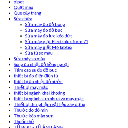
pipet
Quạt màu
Que cấy trang
Sửa chữa
Sửa máy đo độ bóng
Sửa máy đo độ bục
Sửa máy đo lực kéo đứt
Sửa máy giặt Electrolux form 71
Sửa máy giặt M6 labtex
Sửa tủ so màu
Sửa máy so màu
Súng đo nhiệt độ hồng ngoại
Tấm cao su đo độ bục
thiết bị đo điện điện tử
thiết bị đo nhiệt độ nước
Thiết bị may mặc
thiết bị ngành khai khoáng
thiết bị ngành sơn nhựa và may mặc
Thiết bị thí nghiệm vật liệu xây dựng
Thước đo độ mịn
Thước kéo màn sơn
Thuốc thử
TỦ BOD - TỦ ẤM LẠNH