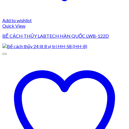
Add to wishlist
Quick View
BỂ CÁCH THỦY LABTECH HÀN QUỐC LWB-122D