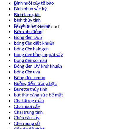
Bình nuôi cấy tế bào
0
Bình phun sắc ký
Bình tam giác
Cart
bình thủy tinh
Bộ phễu lọc vi sinh
No products in the cart.
Bơm nhu động
Bóng đèn D65
bóng đèn diệt khuẩn
bóng đèn halogen
bóng đèn hồng ngoại sấy
bóng đèn so màu
Bóng đèn UV khử khuẩn
bóng đèn uva
Bóng đèn xenon
Buồng đếm tráng bạc
Burette thủy tinh
bút thử căng sức bề mặt
Chai đựng mẫu
Chai nuôi cấy
Chai trung tính
Chén cân sấy
Chén nung sứ
Cốc đọ độ nhớt