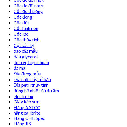
Cốc đo độ nhớt
Cốc đo tỉ trọng
Cốc đong
Cốc đốt
Cốc hình nón
Cốc lọc
Cốc thủy tinh
Cột sắc ký
dao cắt mẫu
dầu glycerol
dịch vụ hiệu chuẩn
đá mài
Đĩa đựng mẫu
Đĩa nuôi cấy tế bào
Đĩa petri thủy tinh
đồng hồ nhiệt độ độ ẩm
electrolux
Giấy kéo sơn
Hãng AATCC
hãng calibrite
Hãng CHNSpec
Hãng JIS