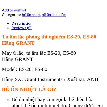
Add to wishlist
Categories:
bể ổn nhiệt
,
bể ổn nhiệt lắc
Description
Reviews (0)
Tủ ấm lắc phòng thí nghiệm ES-20, ES-80
Hãng
GRANT
Máy ủ lắc, tủ ấm lắc ES-20, ES-80
Hãng
GRANT
Model:
ES-20, ES-80
Hãng SX
:
Grant Instruments
/ Xuất xứ:
ANH
BỂ ỔN NHIỆT LÀ GÌ?
Bể ổn nhiệt hay còn gọi là bể điều hòa
nhiệt, bể ổn định nhiệt độ. Chúng được coi