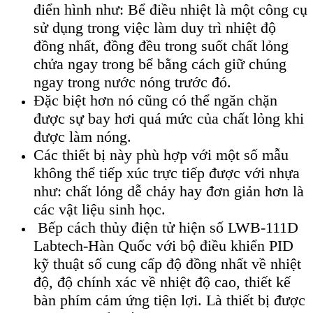
điển hình như: Bể điều nhiệt là một công cụ
sử dụng trong việc làm duy trì nhiệt độ
đồng nhất, đồng đều trong suốt chất lỏng
chửa ngay trong bể bằng cách giữ chúng
ngay trong nước nóng trước đó.
Đặc biệt hơn nó cũng có thể ngăn chặn
được sự bay hơi quá mức của chất lỏng khi
được làm nóng.
Các thiết bị này phù hợp với một số mẫu
không thể tiếp xúc trực tiếp được với nhựa
như: chất lỏng dễ chảy hay đơn giản hơn là
các vật liệu sinh học.
Bếp c
ách th
ủy điện tử hiện số LWB-111D
Labtech-H
àn Qu
ốc với bộ điều khiển PID
kỹ thuật số cung cấp độ đồng nhất về nhiệt
độ, độ ch
ính xác v
ề nhiệt độ cao, thiết kế
b
àn phím c
ảm ứng tiện lợi. L
à thi
ết bị được