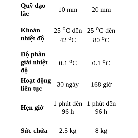
Quỹ đạo
10 mm
20 mm
lắc
o
o
Khoản
25
C đến
25
C đến
nhiệt độ
o
o
42
C
80
C
Độ phân
o
o
giải nhiệt
0.1
C
0.1
C
độ
Hoạt động
30 ngày
168 giờ
liên tục
1 phút đến
1 phút đến
Hẹn giờ
96 h
96 h
Sức chứa
2.5 kg
8 kg