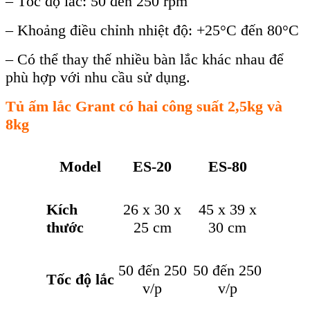
– Tốc độ lắc: 50 đến 250 rpm
– Khoảng điều chỉnh nhiệt độ: +25°C đến 80°C
– Có thể thay thế nhiều bàn lắc khác nhau để
phù hợp với nhu cầu sử dụng.
Tủ ấm lắc Grant có hai công suất 2,5kg và
8kg
Model
ES-20
ES-80
Kích
26 x 30 x
45 x 39 x
thước
25 cm
30 cm
50 đến 250
50 đến 250
Tốc độ lắc
v/p
v/p