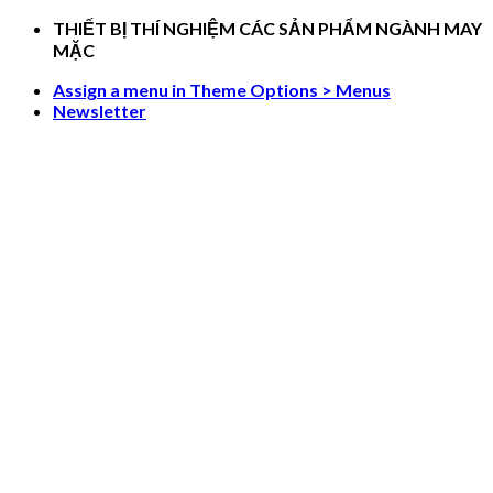
Skip
THIẾT BỊ THÍ NGHIỆM CÁC SẢN PHẨM NGÀNH MAY
to
MẶC
content
Assign a menu in Theme Options > Menus
Newsletter