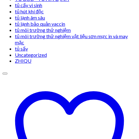
tủ cấy vi sinh
tủ hút khí độc
tủ lạnh âm sâu
tủ lạnh bảo quản vaccin
tủ môi trường thử nghiệm
tủ môi trường thử nghiệm vật liệu sơn mực in và may
mặc
tủ sấy
Uncategorized
ZHIQU