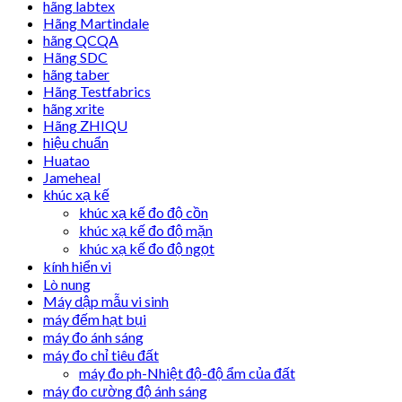
hãng labtex
Hãng Martindale
hãng QCQA
Hãng SDC
hãng taber
Hãng Testfabrics
hãng xrite
Hãng ZHIQU
hiệu chuẩn
Huatao
Jameheal
khúc xạ kế
khúc xạ kế đo độ cồn
khúc xạ kế đo độ mặn
khúc xạ kế đo độ ngọt
kính hiển vi
Lò nung
Máy dập mẫu vi sinh
máy đếm hạt bụi
máy đo ánh sáng
máy đo chỉ tiêu đất
máy đo ph-Nhiệt độ-độ ẩm của đất
máy đo cường độ ánh sáng