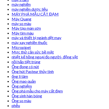
máy nghiền
máy nghiền dược liệu
MÁY PHÁ MẪU CẤT ĐẠM
Máy Quang
máy so màu
Máy tạo màn sơn
Máy tìm màu
máy và thiết bị ngành dệt may
máy xay nghiền thuốc
Micropipet
Mực thử căn sức bề mặt
nhiệt kế hồng ngoại đo người- động vật
nồi hấp tiệt trùng
Ống đong có nút
Ống hút Pasteur thủy tinh
ống li tâm
Ống mao quản
Ống nghiệm
Ống phá mẫu cho máy cất đạm
Ống sinh hàn bóng
Ống so màu
phễu