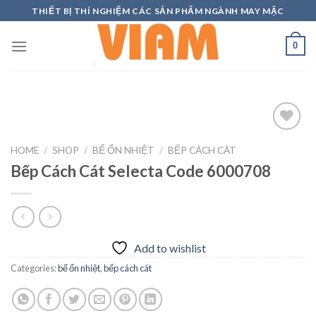
Skip
THIẾT BỊ THÍ NGHIỆM CÁC SẢN PHẨM NGÀNH MAY MẶC
to
content
0
HOME
/
SHOP
/
BỂ ỔN NHIỆT
/
BẾP CÁCH CÁT
Bếp Cách Cát Selecta Code 6000708
Add to
wishlist
Add to wishlist
Categories:
bể ổn nhiệt
,
bếp cách cát