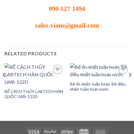
090 127 1494
sales.viam@gmail.com
RELATED PRODUCTS
Bể ổn nhiệt tuần hoàn, Bể điều
Add to
Add to
nhiệt tuần hoàn nước
BỂ CÁCH THỦY LABTECH HÀN
wishlist
wishlist
QUỐC LWB-122D