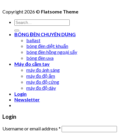
Copyright 2026 ©
Flatsome Theme
Search
for:
BÓNG ĐÈN CHUYÊN DỤNG
ballast
bóng đèn diệt khuẩn
bóng đèn hồng ngoại sấy
bóng đèn uva
Máy đo cầm tay
máy đo ánh sáng
máy đo độ ẩm
máy đo độ cứng
máy đo độ dày
Login
Newsletter
Login
Username or email address
*