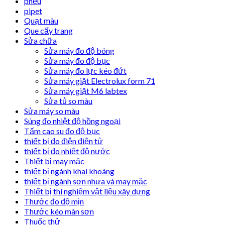
phễu
pipet
Quạt màu
Que cấy trang
Sửa chữa
Sửa máy đo độ bóng
Sửa máy đo độ bục
Sửa máy đo lực kéo đứt
Sửa máy giặt Electrolux form 71
Sửa máy giặt M6 labtex
Sửa tủ so màu
Sửa máy so màu
Súng đo nhiệt độ hồng ngoại
Tấm cao su đo độ bục
thiết bị đo điện điện tử
thiết bị đo nhiệt độ nước
Thiết bị may mặc
thiết bị ngành khai khoáng
thiết bị ngành sơn nhựa và may mặc
Thiết bị thí nghiệm vật liệu xây dựng
Thước đo độ mịn
Thước kéo màn sơn
Thuốc thử