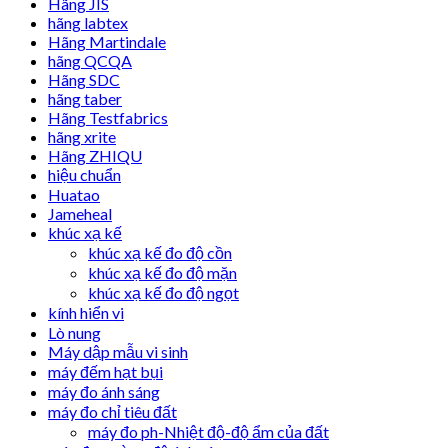
Hãng JIS
hãng labtex
Hãng Martindale
hãng QCQA
Hãng SDC
hãng taber
Hãng Testfabrics
hãng xrite
Hãng ZHIQU
hiệu chuẩn
Huatao
Jameheal
khúc xạ kế
khúc xạ kế đo độ cồn
khúc xạ kế đo độ mặn
khúc xạ kế đo độ ngọt
kính hiển vi
Lò nung
Máy dập mẫu vi sinh
máy đếm hạt bụi
máy đo ánh sáng
máy đo chỉ tiêu đất
máy đo ph-Nhiệt độ-độ ẩm của đất