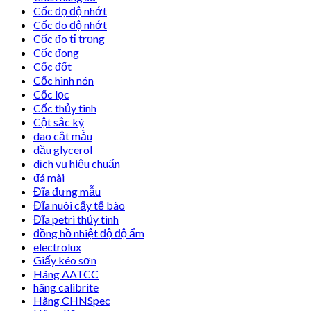
Cốc đọ độ nhớt
Cốc đo độ nhớt
Cốc đo tỉ trọng
Cốc đong
Cốc đốt
Cốc hình nón
Cốc lọc
Cốc thủy tinh
Cột sắc ký
dao cắt mẫu
dầu glycerol
dịch vụ hiệu chuẩn
đá mài
Đĩa đựng mẫu
Đĩa nuôi cấy tế bào
Đĩa petri thủy tinh
đồng hồ nhiệt độ độ ẩm
electrolux
Giấy kéo sơn
Hãng AATCC
hãng calibrite
Hãng CHNSpec