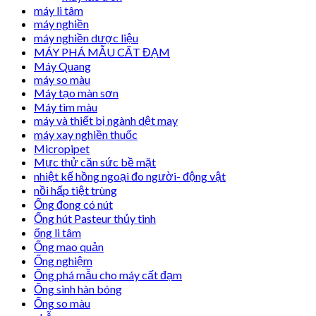
máy li tâm
máy nghiền
máy nghiền dược liệu
MÁY PHÁ MẪU CẤT ĐẠM
Máy Quang
máy so màu
Máy tạo màn sơn
Máy tìm màu
máy và thiết bị ngành dệt may
máy xay nghiền thuốc
Micropipet
Mực thử căn sức bề mặt
nhiệt kế hồng ngoại đo người- động vật
nồi hấp tiệt trùng
Ống đong có nút
Ống hút Pasteur thủy tinh
ống li tâm
Ống mao quản
Ống nghiệm
Ống phá mẫu cho máy cất đạm
Ống sinh hàn bóng
Ống so màu