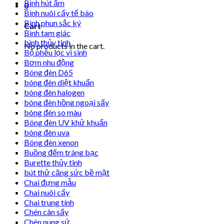
Bình hút ẩm
0
Bình nuôi cấy tế bào
Bình phun sắc ký
Cart
Bình tam giác
bình thủy tinh
No products in the cart.
Bộ phễu lọc vi sinh
Bơm nhu động
Bóng đèn D65
bóng đèn diệt khuẩn
bóng đèn halogen
bóng đèn hồng ngoại sấy
bóng đèn so màu
Bóng đèn UV khử khuẩn
bóng đèn uva
Bóng đèn xenon
Buồng đếm tráng bạc
Burette thủy tinh
bút thử căng sức bề mặt
Chai đựng mẫu
Chai nuôi cấy
Chai trung tính
Chén cân sấy
Chén nung sứ