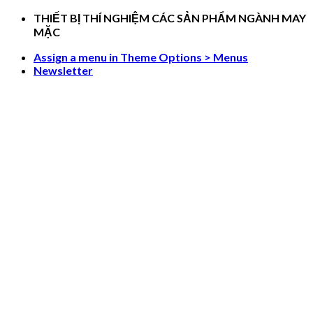
Skip
THIẾT BỊ THÍ NGHIỆM CÁC SẢN PHẨM NGÀNH MAY
to
MẶC
content
Assign a menu in Theme Options > Menus
Newsletter