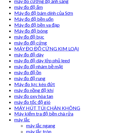
máy đo cường độ ánh sáng
máy đo độ ẩm
Máy đo độ bám dính của Sơn
Máy đo độ bền uốn
Máy đo độ bền va đạp
Máy đo độ bóng
máy đo độ bục
máy đo độ cứng
MÁY ĐO ĐỘ CỨNG KIM LOẠI
máy đo độ dày
máy đo độ dày lớp phủ leed
máy đo độ nhám bề mặt
máy đo độ ồn
máy đo độ rung
Máy đo lực kéo đứt
máy đo nồng độ khí
máy đo oxy hòa tan
máy đo tốc độ gió
MÁY HÚT TÚI CHÂN KHÔNG
Máy kiểm tra độ bền chà rửa
máy lắc
máy lắc ngang
máy lắc tròn