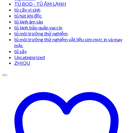
TỦ BOD - TỦ ẤM LẠNH
tủ cấy vi sinh
tủ hút khí độc
tủ lạnh âm sâu
tủ lạnh bảo quản vaccin
tủ môi trường thử nghiệm
tủ môi trường thử nghiệm vật liệu sơn mực in và may
mặc
tủ sấy
Uncategorized
ZHIQU