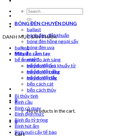
Search
for:
BÓNG ĐÈN CHUYÊN DỤNG
ballast
bóng đèn diệt khuẩn
DANH MỤC SẢN PHẨM
bóng đèn hồng ngoại sấy
bóng đèn uva
ballast
Máy đo cầm tay
Bát sứ
bể ổn nhiệt
máy đo ánh sáng
máy đo độ ẩm
bể ổn nhiệt có khuấy từ
máy đo độ cứng
bể ổn nhiệt dầu
máy đo độ dày
bể ổn nhiệt lắc
bếp cách cát
bếp cách thủy
Bi thủy tinh
0
Bình cầu
Bình cô quay
No products in the cart.
Bình định mức
Bình đo tỷ trọng
0
Bình hút ẩm
Bình nuôi cấy tế bào
Cart