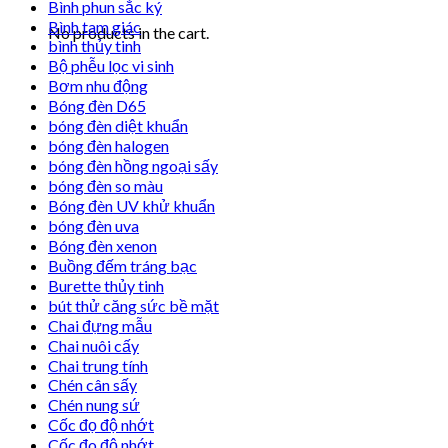
Bình phun sắc ký
Bình tam giác
No products in the cart.
bình thủy tinh
Bộ phễu lọc vi sinh
Bơm nhu động
Bóng đèn D65
bóng đèn diệt khuẩn
bóng đèn halogen
bóng đèn hồng ngoại sấy
bóng đèn so màu
Bóng đèn UV khử khuẩn
bóng đèn uva
Bóng đèn xenon
Buồng đếm tráng bạc
Burette thủy tinh
bút thử căng sức bề mặt
Chai đựng mẫu
Chai nuôi cấy
Chai trung tính
Chén cân sấy
Chén nung sứ
Cốc đọ độ nhớt
Cốc đo độ nhớt