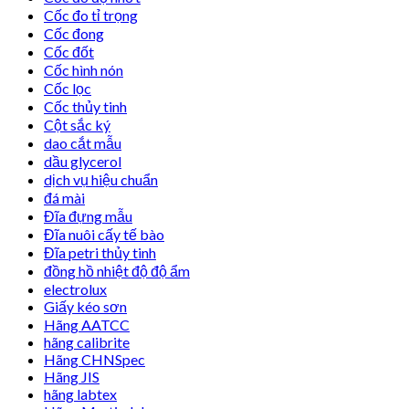
Cốc đo tỉ trọng
Cốc đong
Cốc đốt
Cốc hình nón
Cốc lọc
Cốc thủy tinh
Cột sắc ký
dao cắt mẫu
dầu glycerol
dịch vụ hiệu chuẩn
đá mài
Đĩa đựng mẫu
Đĩa nuôi cấy tế bào
Đĩa petri thủy tinh
đồng hồ nhiệt độ độ ẩm
electrolux
Giấy kéo sơn
Hãng AATCC
hãng calibrite
Hãng CHNSpec
Hãng JIS
hãng labtex