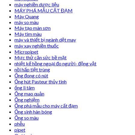
máy nghiền dược liệu
MÁY PHÁ MẪU CẤT ĐẠM
Máy Quang
máy so màu
Máy tạo màn sơn
Máy tìm màu
máy và thiết bị ngành dệt may
máy xay nghiền thuốc
Micropipet
Mực thử căn sức bề mặt
nhiệt kế hồng ngoại đo người- động vật
nồi hấp tiệt trùng
Ống đong có nút
Ống hút Pasteur thủy tinh
ống li tâm
Ống mao quản
Ống nghiệm
Ống phá mẫu cho máy cất đạm
Ống sinh hàn bóng
Ống so màu
phễu
pipet