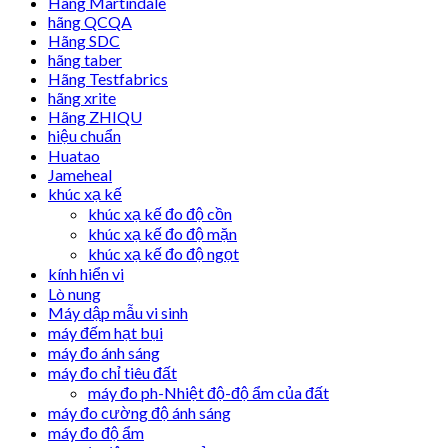
Hãng Martindale
hãng QCQA
Hãng SDC
hãng taber
Hãng Testfabrics
hãng xrite
Hãng ZHIQU
hiệu chuẩn
Huatao
Jameheal
khúc xạ kế
khúc xạ kế đo độ cồn
khúc xạ kế đo độ mặn
khúc xạ kế đo độ ngọt
kính hiển vi
Lò nung
Máy dập mẫu vi sinh
máy đếm hạt bụi
máy đo ánh sáng
máy đo chỉ tiêu đất
máy đo ph-Nhiệt độ-độ ẩm của đất
máy đo cường độ ánh sáng
máy đo độ ẩm