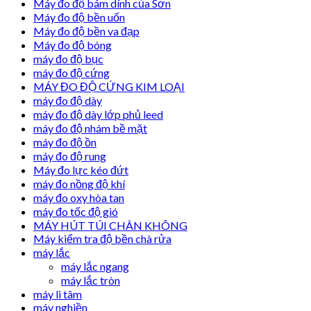
Máy đo độ bám dính của Sơn
Máy đo độ bền uốn
Máy đo độ bền va đạp
Máy đo độ bóng
máy đo độ bục
máy đo độ cứng
MÁY ĐO ĐỘ CỨNG KIM LOẠI
máy đo độ dày
máy đo độ dày lớp phủ leed
máy đo độ nhám bề mặt
máy đo độ ồn
máy đo độ rung
Máy đo lực kéo đứt
máy đo nồng độ khí
máy đo oxy hòa tan
máy đo tốc độ gió
MÁY HÚT TÚI CHÂN KHÔNG
Máy kiểm tra độ bền chà rửa
máy lắc
máy lắc ngang
máy lắc tròn
máy li tâm
máy nghiền