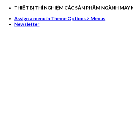
Skip
THIẾT BỊ THÍ NGHIỆM CÁC SẢN PHẨM NGÀNH MAY
to
Assign a menu in Theme Options > Menus
content
Newsletter