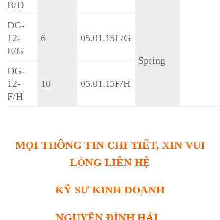
B/D
DG-
12-
6
05.01.15E/G
E/G
Spring
DG-
12-
10
05.01.15F/H
F/H
MỌI THÔNG TIN CHI TIẾT, XIN VUI
LÒNG LIÊN HỆ
KỸ SƯ KINH DOANH
NGUYỄN ĐÌNH HẢI