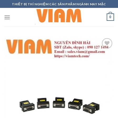
Skip
THIẾT BỊ THÍ NGHIỆM CÁC SẢN PHẨM NGÀNH MAY MẶC
to
content
0
Add to
wishlist