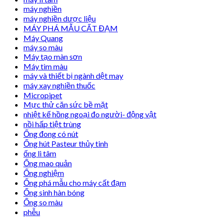
máy nghiền
máy nghiền dược liệu
MÁY PHÁ MẪU CẤT ĐẠM
Máy Quang
máy so màu
Máy tạo màn sơn
Máy tìm màu
máy và thiết bị ngành dệt may
máy xay nghiền thuốc
Micropipet
Mực thử căn sức bề mặt
nhiệt kế hồng ngoại đo người- động vật
nồi hấp tiệt trùng
Ống đong có nút
Ống hút Pasteur thủy tinh
ống li tâm
Ống mao quản
Ống nghiệm
Ống phá mẫu cho máy cất đạm
Ống sinh hàn bóng
Ống so màu
phễu