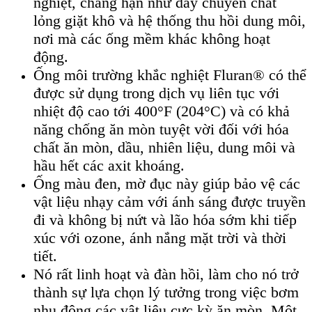
nghiệt, chẳng hạn như dây chuyền chất
lỏng giặt khô và hệ thống thu hồi dung môi,
nơi mà các ống mềm khác không hoạt
động.
Ống môi trường khắc nghiệt Fluran® có thể
được sử dụng trong dịch vụ liên tục với
nhiệt độ cao tới 400°F (204°C) và có khả
năng chống ăn mòn tuyệt vời đối với hóa
chất ăn mòn, dầu, nhiên liệu, dung môi và
hầu hết các axit khoáng.
Ống màu đen, mờ đục này giúp bảo vệ các
vật liệu nhạy cảm với ánh sáng được truyền
đi và không bị nứt và lão hóa sớm khi tiếp
xúc với ozone, ánh nắng mặt trời và thời
tiết.
Nó rất linh hoạt và đàn hồi, làm cho nó trở
thành sự lựa chọn lý tưởng trong việc bơm
nhu động các vật liệu cực kỳ ăn mòn. Một