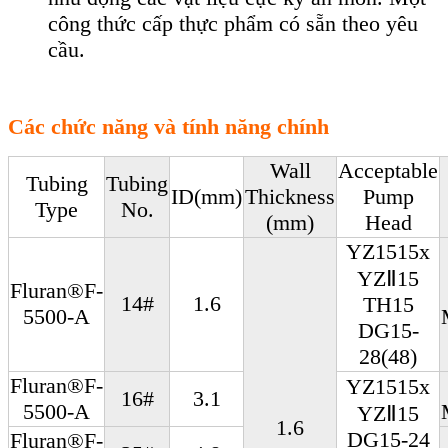
công thức cấp thực phẩm có sẵn theo yêu
cầu.
Các chức năng và tính năng chính
Wall
Acceptable
Tubing
Tubing
ID(mm)
Thickness
Pump
Type
No.
(mm)
Head
YZ1515x
YZⅡ15
Fluran®F-
14#
1.6
TH15
5500-A
DG15-
28(48)
Fluran®F-
YZ1515x
16#
3.1
5500-A
YZⅡ15
1.6
DG15-24
Fluran®F-