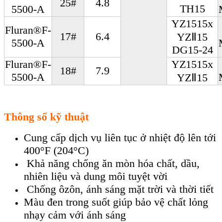
25#
4.8
TH15
5500-A
YZ1515x
Fluran®F-
17#
6.4
YZⅡ15
5500-A
DG15-24
Fluran®F-
YZ1515x
18#
7.9
5500-A
YZⅡ15
Thông số kỹ thuật
Cung cấp dịch vụ liên tục ở nhiệt độ lên tới
400°F (204°C)
Khả năng chống ăn mòn hóa chất, dầu,
nhiên liệu và dung môi tuyệt vời
Chống ôzôn, ánh sáng mặt trời và thời tiết
Màu đen trong suốt giúp bảo vệ chất lỏng
nhạy cảm với ánh sáng