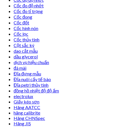
Cốc đo độ nhớt
Cốc đo tỉ trọng
Cốc đong
Cốc đốt
Cốc hình nón
Cốc lọc
Cốc thủy tinh
Cột sắc ký
dao cắt mẫu
dầu glycerol
dịch vụ hiệu chuẩn
đá mài
Đĩa đựng mẫu
Đĩa nuôi cấy tế bào
Đĩa petri thủy tinh
đồng hồ nhiệt độ độ ẩm
electrolux
Giấy kéo sơn
Hãng AATCC
hãng calibrite
Hãng CHNSpec
Hãng JIS