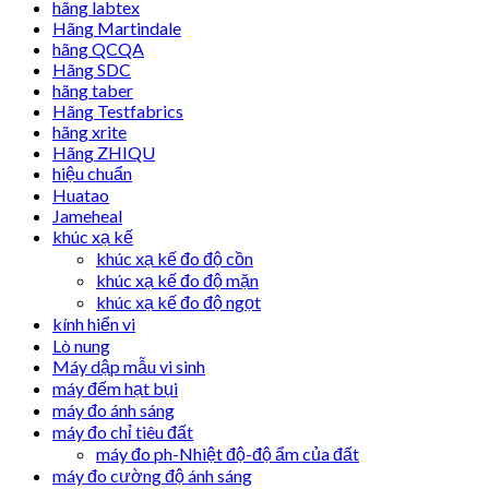
hãng labtex
Hãng Martindale
hãng QCQA
Hãng SDC
hãng taber
Hãng Testfabrics
hãng xrite
Hãng ZHIQU
hiệu chuẩn
Huatao
Jameheal
khúc xạ kế
khúc xạ kế đo độ cồn
khúc xạ kế đo độ mặn
khúc xạ kế đo độ ngọt
kính hiển vi
Lò nung
Máy dập mẫu vi sinh
máy đếm hạt bụi
máy đo ánh sáng
máy đo chỉ tiêu đất
máy đo ph-Nhiệt độ-độ ẩm của đất
máy đo cường độ ánh sáng