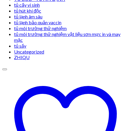
tủ cấy vi sinh
tủ hút khí độc
tủ lạnh âm sâu
tủ lạnh bảo quản vaccin
tủ môi trường thử nghiệm
tủ môi trường thử nghiệm vật liệu sơn mực in và may
mặc
tủ sấy
Uncategorized
ZHIQU