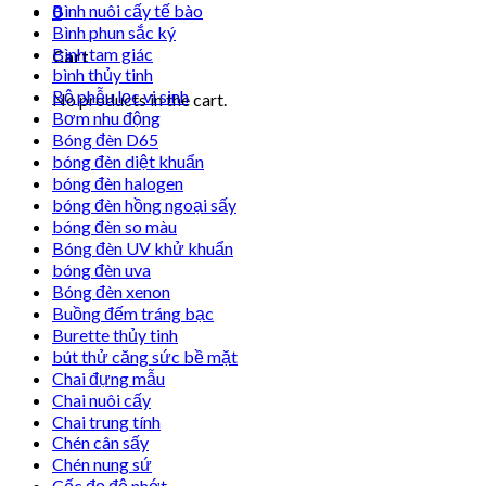
Bình nuôi cấy tế bào
0
Bình phun sắc ký
Bình tam giác
Cart
bình thủy tinh
Bộ phễu lọc vi sinh
No products in the cart.
Bơm nhu động
Bóng đèn D65
bóng đèn diệt khuẩn
bóng đèn halogen
bóng đèn hồng ngoại sấy
bóng đèn so màu
Bóng đèn UV khử khuẩn
bóng đèn uva
Bóng đèn xenon
Buồng đếm tráng bạc
Burette thủy tinh
bút thử căng sức bề mặt
Chai đựng mẫu
Chai nuôi cấy
Chai trung tính
Chén cân sấy
Chén nung sứ
Cốc đọ độ nhớt