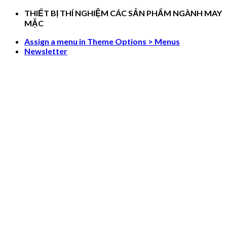
Skip
THIẾT BỊ THÍ NGHIỆM CÁC SẢN PHẨM NGÀNH MAY
to
MẶC
content
Assign a menu in Theme Options > Menus
Newsletter