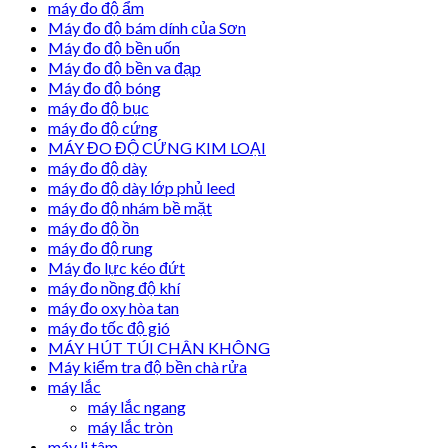
máy đo độ ẩm
Máy đo độ bám dính của Sơn
Máy đo độ bền uốn
Máy đo độ bền va đạp
Máy đo độ bóng
máy đo độ bục
máy đo độ cứng
MÁY ĐO ĐỘ CỨNG KIM LOẠI
máy đo độ dày
máy đo độ dày lớp phủ leed
máy đo độ nhám bề mặt
máy đo độ ồn
máy đo độ rung
Máy đo lực kéo đứt
máy đo nồng độ khí
máy đo oxy hòa tan
máy đo tốc độ gió
MÁY HÚT TÚI CHÂN KHÔNG
Máy kiểm tra độ bền chà rửa
máy lắc
máy lắc ngang
máy lắc tròn
máy li tâm