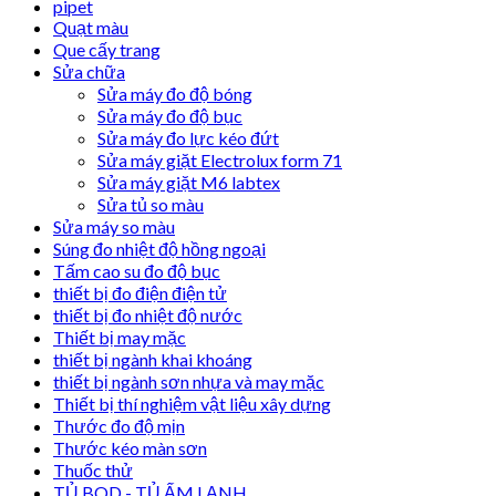
pipet
Quạt màu
Que cấy trang
Sửa chữa
Sửa máy đo độ bóng
Sửa máy đo độ bục
Sửa máy đo lực kéo đứt
Sửa máy giặt Electrolux form 71
Sửa máy giặt M6 labtex
Sửa tủ so màu
Sửa máy so màu
Súng đo nhiệt độ hồng ngoại
Tấm cao su đo độ bục
thiết bị đo điện điện tử
thiết bị đo nhiệt độ nước
Thiết bị may mặc
thiết bị ngành khai khoáng
thiết bị ngành sơn nhựa và may mặc
Thiết bị thí nghiệm vật liệu xây dựng
Thước đo độ mịn
Thước kéo màn sơn
Thuốc thử
TỦ BOD - TỦ ẤM LẠNH