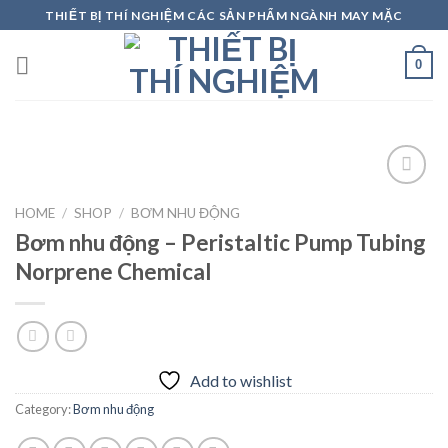
Skip
THIẾT BỊ THÍ NGHIỆM CÁC SẢN PHẨM NGÀNH MAY MẶC
to
content
0
HOME
/
SHOP
/
BƠM NHU ĐỘNG
Bơm nhu động – Peristaltic Pump Tubing
Add to
wishlist
Norprene Chemical
Add to wishlist
Category:
Bơm nhu động