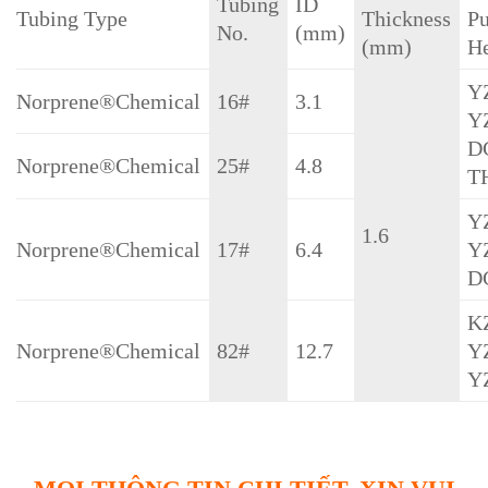
Tubing
ID
Tubing Type
Thickness
P
No.
(mm)
(mm)
H
Y
Norprene®Chemical
16#
3.1
Y
D
Norprene®Chemical
25#
4.8
T
Y
1.6
Norprene®Chemical
17#
6.4
Y
D
K
Norprene®Chemical
82#
12.7
Y
Y