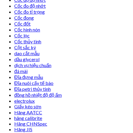
Cốc đo độ nhớt
Cốc đo tỉ trọng
Cốc đong
Cốc đốt
Cốc hình nón
Cốc lọc
Cốc thủy tinh
Cột sắc ký
dao cắt mẫu
dầu glycerol
dịch vụ hiệu chuẩn
đá mài
Đĩa đựng mẫu
Đĩa nuôi cấy tế bào
Đĩa petri thủy tinh
đồng hồ nhiệt độ độ ẩm
electrolux
Giấy kéo sơn
Hãng AATCC
hãng calibrite
Hãng CHNSpec
Hãng JIS