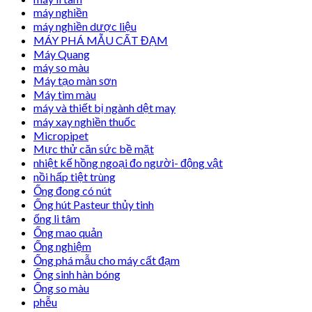
máy nghiền
máy nghiền dược liệu
MÁY PHÁ MẪU CẤT ĐẠM
Máy Quang
máy so màu
Máy tạo màn sơn
Máy tìm màu
máy và thiết bị ngành dệt may
máy xay nghiền thuốc
Micropipet
Mực thử căn sức bề mặt
nhiệt kế hồng ngoại đo người- động vật
nồi hấp tiệt trùng
Ống đong có nút
Ống hút Pasteur thủy tinh
ống li tâm
Ống mao quản
Ống nghiệm
Ống phá mẫu cho máy cất đạm
Ống sinh hàn bóng
Ống so màu
phễu