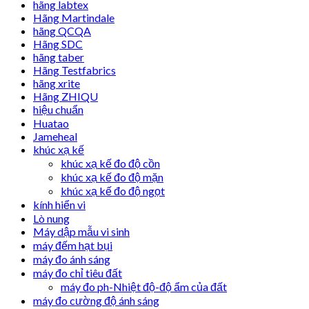
hãng labtex
Hãng Martindale
hãng QCQA
Hãng SDC
hãng taber
Hãng Testfabrics
hãng xrite
Hãng ZHIQU
hiệu chuẩn
Huatao
Jameheal
khúc xạ kế
khúc xạ kế đo độ cồn
khúc xạ kế đo độ mặn
khúc xạ kế đo độ ngọt
kính hiển vi
Lò nung
Máy dập mẫu vi sinh
máy đếm hạt bụi
máy đo ánh sáng
máy đo chỉ tiêu đất
máy đo ph-Nhiệt độ-độ ẩm của đất
máy đo cường độ ánh sáng