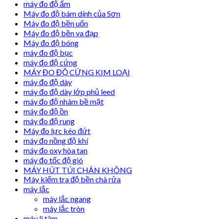
máy đo độ ẩm
Máy đo độ bám dính của Sơn
Máy đo độ bền uốn
Máy đo độ bền va đạp
Máy đo độ bóng
máy đo độ bục
máy đo độ cứng
MÁY ĐO ĐỘ CỨNG KIM LOẠI
máy đo độ dày
máy đo độ dày lớp phủ leed
máy đo độ nhám bề mặt
máy đo độ ồn
máy đo độ rung
Máy đo lực kéo đứt
máy đo nồng độ khí
máy đo oxy hòa tan
máy đo tốc độ gió
MÁY HÚT TÚI CHÂN KHÔNG
Máy kiểm tra độ bền chà rửa
máy lắc
máy lắc ngang
máy lắc tròn
máy li tâm