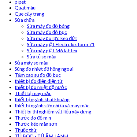
pipet
Quạt màu
Que cấy trang
Sửa chữa
Sửa máy đo độ bóng
Sửa máy đo độ bục
Sửa máy đo lực kéo đứt
Sửa máy giặt Electrolux form 71
Sửa máy giặt M6 labtex
Sửa tủ so màu
Sửa máy so màu
Súng đo nhiệt độ hồng ngoại
Tấm cao su đo độ bục
thiết bị đo điện điện tử
thiết bị đo nhiệt độ nước
Thiết bị may mặc
thiết bị ngành khai khoáng
thiết bị ngành sơn nhựa và may mặc
Thiết bị thí nghiệm vật liệu xây dựng
Thước đo độ mịn
Thước kéo màn sơn
Thuốc thử
TỦ BOD - TỦ ẤM LẠNH