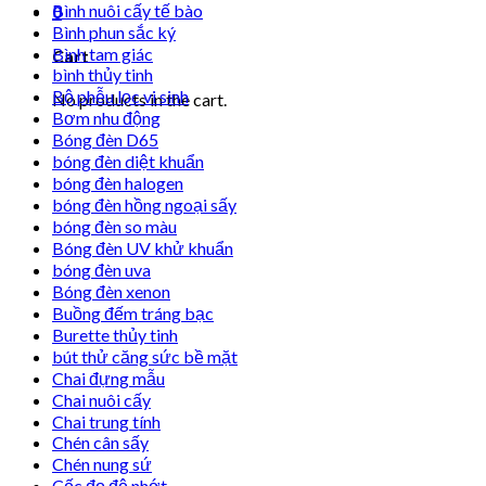
Bình nuôi cấy tế bào
0
Bình phun sắc ký
Bình tam giác
Cart
bình thủy tinh
Bộ phễu lọc vi sinh
No products in the cart.
Bơm nhu động
Bóng đèn D65
bóng đèn diệt khuẩn
bóng đèn halogen
bóng đèn hồng ngoại sấy
bóng đèn so màu
Bóng đèn UV khử khuẩn
bóng đèn uva
Bóng đèn xenon
Buồng đếm tráng bạc
Burette thủy tinh
bút thử căng sức bề mặt
Chai đựng mẫu
Chai nuôi cấy
Chai trung tính
Chén cân sấy
Chén nung sứ
Cốc đọ độ nhớt