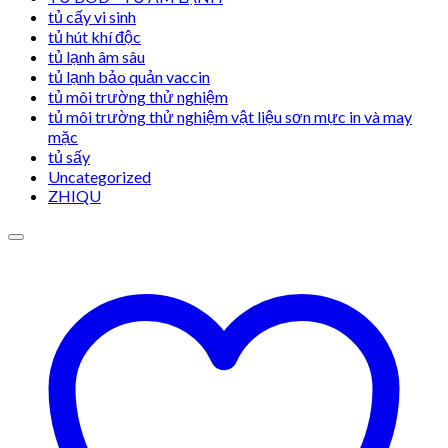
tủ cấy vi sinh
tủ hút khí độc
tủ lạnh âm sâu
tủ lạnh bảo quản vaccin
tủ môi trường thử nghiệm
tủ môi trường thử nghiệm vật liệu sơn mực in và may
mặc
tủ sấy
Uncategorized
ZHIQU