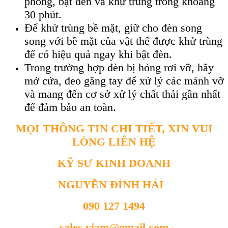
phòng, bật đèn và khử trùng trong khoảng
30 phút.
Để khử trùng bề mặt, giữ cho đèn song
song với bề mặt của vật thể được khử trùng
để có hiệu quả ngay khi bật đèn.
Trong trường hợp đèn bị hỏng rơi vỡ, hãy
mở cửa, đeo găng tay để xử lý các mảnh vỡ
và mang đến cơ sở xử lý chất thải gần nhất
để đảm bảo an toàn.
MỌI THÔNG TIN CHI TIẾT, XIN VUI
LÒNG LIÊN HỆ
KỸ SƯ KINH DOANH
NGUYỄN ĐÌNH HẢI
090 127 1494
sales.viam@gmail.com