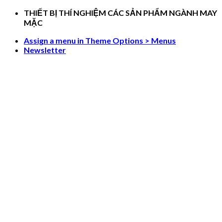
Skip
THIẾT BỊ THÍ NGHIỆM CÁC SẢN PHẨM NGÀNH MAY
to
MẶC
content
Assign a menu in Theme Options > Menus
Newsletter