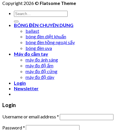
Copyright 2026 ©
Flatsome Theme
Search
for:
BÓNG ĐÈN CHUYÊN DỤNG
ballast
bóng đèn diệt khuẩn
bóng đèn hồng ngoại sấy
bóng đèn uva
Máy đo cầm tay
máy đo ánh sáng
máy đo độ ẩm
máy đo độ cứng
máy đo độ dày
Login
Newsletter
Login
Username or email address
*
Password
*