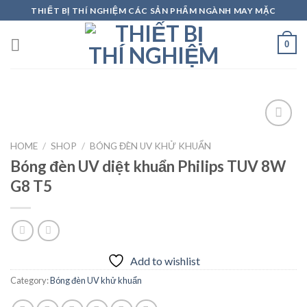
Skip
THIẾT BỊ THÍ NGHIỆM CÁC SẢN PHẨM NGÀNH MAY MẶC
to
content
0
HOME
/
SHOP
/
BÓNG ĐÈN UV KHỬ KHUẨN
Bóng đèn UV diệt khuẩn Philips TUV 8W
Add to
wishlist
G8 T5
Add to wishlist
Category:
Bóng đèn UV khử khuẩn