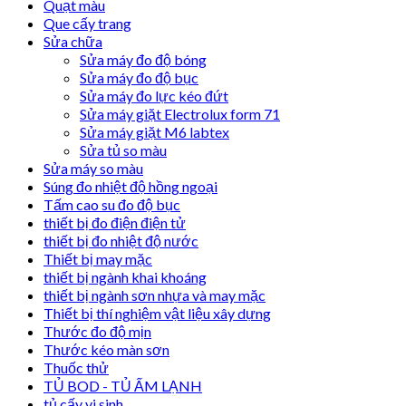
Quạt màu
Que cấy trang
Sửa chữa
Sửa máy đo độ bóng
Sửa máy đo độ bục
Sửa máy đo lực kéo đứt
Sửa máy giặt Electrolux form 71
Sửa máy giặt M6 labtex
Sửa tủ so màu
Sửa máy so màu
Súng đo nhiệt độ hồng ngoại
Tấm cao su đo độ bục
thiết bị đo điện điện tử
thiết bị đo nhiệt độ nước
Thiết bị may mặc
thiết bị ngành khai khoáng
thiết bị ngành sơn nhựa và may mặc
Thiết bị thí nghiệm vật liệu xây dựng
Thước đo độ mịn
Thước kéo màn sơn
Thuốc thử
TỦ BOD - TỦ ẤM LẠNH
tủ cấy vi sinh