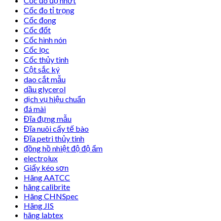
Cốc đo độ nhớt
Cốc đo tỉ trọng
Cốc đong
Cốc đốt
Cốc hình nón
Cốc lọc
Cốc thủy tinh
Cột sắc ký
dao cắt mẫu
dầu glycerol
dịch vụ hiệu chuẩn
đá mài
Đĩa đựng mẫu
Đĩa nuôi cấy tế bào
Đĩa petri thủy tinh
đồng hồ nhiệt độ độ ẩm
electrolux
Giấy kéo sơn
Hãng AATCC
hãng calibrite
Hãng CHNSpec
Hãng JIS
hãng labtex