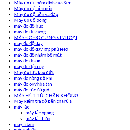
Máy đo độ bám dính của Sơn
Máy đo độ bền uốn
Máy đo độ bền va đạp
Máy đo độ bóng
máy đo độ bục
máy đo độ cứng
MÁY ĐO ĐỘ CỨNG KIM LOẠI
máy đo độ dày
máy đo độ dày lớp phủ leed
máy đo độ nhám bề mặt
máy đo độ ồn
máy đo độ rung
Máy đo lực kéo đứt
máy đo nồng độ khí
máy đo oxy hòa tan
máy đo tốc độ gió
MÁY HÚT TÚI CHÂN KHÔNG
Máy kiểm tra độ bền chà rửa
máy lắc
máy lắc ngang
máy lắc tròn
máy li tâm
máy nghiền