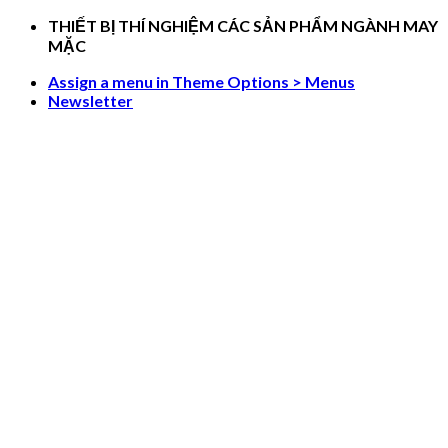
Skip
THIẾT BỊ THÍ NGHIỆM CÁC SẢN PHẨM NGÀNH MAY
to
MẶC
content
Assign a menu in Theme Options > Menus
Newsletter