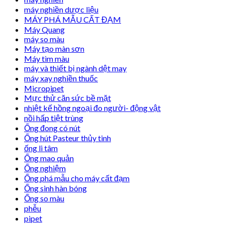
máy nghiền dược liệu
MÁY PHÁ MẪU CẤT ĐẠM
Máy Quang
máy so màu
Máy tạo màn sơn
Máy tìm màu
máy và thiết bị ngành dệt may
máy xay nghiền thuốc
Micropipet
Mực thử căn sức bề mặt
nhiệt kế hồng ngoại đo người- động vật
nồi hấp tiệt trùng
Ống đong có nút
Ống hút Pasteur thủy tinh
ống li tâm
Ống mao quản
Ống nghiệm
Ống phá mẫu cho máy cất đạm
Ống sinh hàn bóng
Ống so màu
phễu
pipet