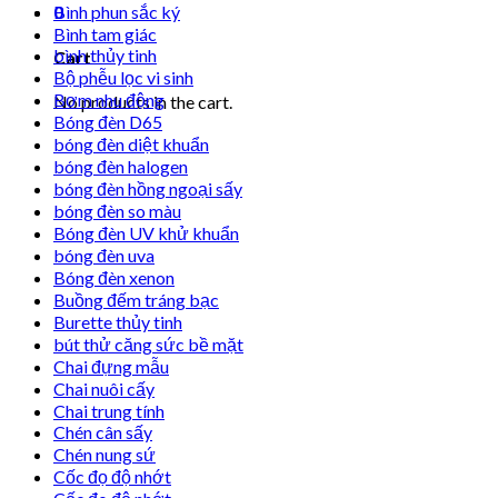
0
Bình phun sắc ký
Bình tam giác
bình thủy tinh
Cart
Bộ phễu lọc vi sinh
Bơm nhu động
No products in the cart.
Bóng đèn D65
bóng đèn diệt khuẩn
bóng đèn halogen
bóng đèn hồng ngoại sấy
bóng đèn so màu
Bóng đèn UV khử khuẩn
bóng đèn uva
Bóng đèn xenon
Buồng đếm tráng bạc
Burette thủy tinh
bút thử căng sức bề mặt
Chai đựng mẫu
Chai nuôi cấy
Chai trung tính
Chén cân sấy
Chén nung sứ
Cốc đọ độ nhớt