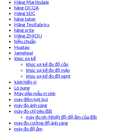
Hãng Martindale
hãng QCQA
Hãng SDC
hãng taber
Hãng Testfabrics
hãng xrite
Hãng ZHIQU
hiệu chuẩn
Huatao
Jameheal
khúc xạ kế
khúc xạ kế đo độ cồn
khúc xạ kế đo độ mặn
khúc xạ kế đo độ ngọt
kính hiển vi
Lò nung
Máy dập mẫu vi sinh
máy đếm hạt bụi
máy đo ánh sáng
máy đo chỉ tiêu đất
máy đo ph-Nhiệt độ-độ ẩm của đất
máy đo cường độ ánh sáng
máy đo độ ẩm