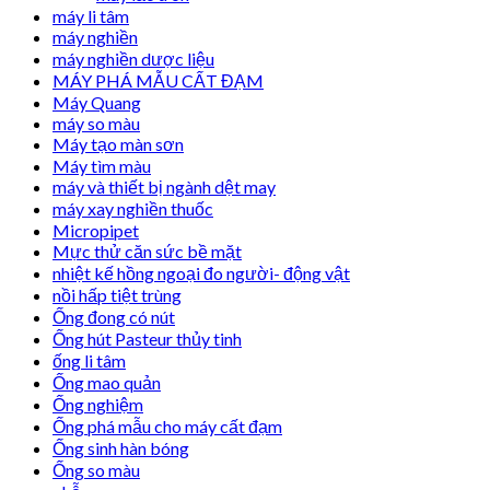
máy li tâm
máy nghiền
máy nghiền dược liệu
MÁY PHÁ MẪU CẤT ĐẠM
Máy Quang
máy so màu
Máy tạo màn sơn
Máy tìm màu
máy và thiết bị ngành dệt may
máy xay nghiền thuốc
Micropipet
Mực thử căn sức bề mặt
nhiệt kế hồng ngoại đo người- động vật
nồi hấp tiệt trùng
Ống đong có nút
Ống hút Pasteur thủy tinh
ống li tâm
Ống mao quản
Ống nghiệm
Ống phá mẫu cho máy cất đạm
Ống sinh hàn bóng
Ống so màu