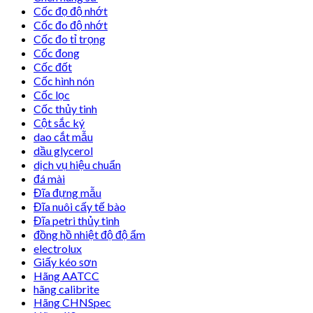
Cốc đọ độ nhớt
Cốc đo độ nhớt
Cốc đo tỉ trọng
Cốc đong
Cốc đốt
Cốc hình nón
Cốc lọc
Cốc thủy tinh
Cột sắc ký
dao cắt mẫu
dầu glycerol
dịch vụ hiệu chuẩn
đá mài
Đĩa đựng mẫu
Đĩa nuôi cấy tế bào
Đĩa petri thủy tinh
đồng hồ nhiệt độ độ ẩm
electrolux
Giấy kéo sơn
Hãng AATCC
hãng calibrite
Hãng CHNSpec