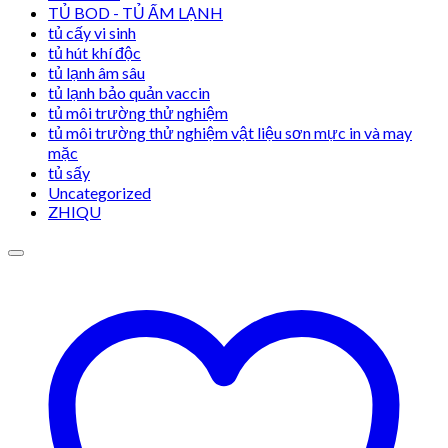
TỦ BOD - TỦ ẤM LẠNH
tủ cấy vi sinh
tủ hút khí độc
tủ lạnh âm sâu
tủ lạnh bảo quản vaccin
tủ môi trường thử nghiệm
tủ môi trường thử nghiệm vật liệu sơn mực in và may
mặc
tủ sấy
Uncategorized
ZHIQU