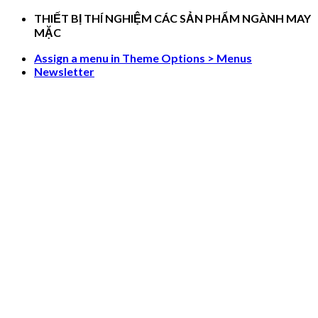
Skip
THIẾT BỊ THÍ NGHIỆM CÁC SẢN PHẨM NGÀNH MAY
to
MẶC
content
Assign a menu in Theme Options > Menus
Newsletter