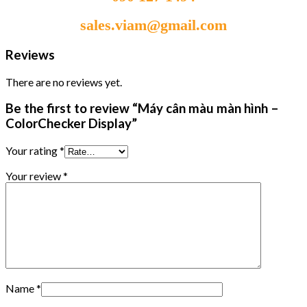
sales.viam@gmail.com
Reviews
There are no reviews yet.
Be the first to review “Máy cân màu màn hình –
ColorChecker Display”
Your rating
*
Your review
*
Name
*