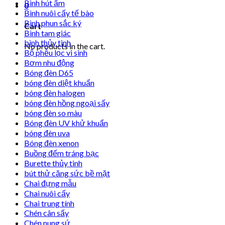
Bình hút ẩm
0
Bình nuôi cấy tế bào
Bình phun sắc ký
Cart
Bình tam giác
bình thủy tinh
No products in the cart.
Bộ phễu lọc vi sinh
Bơm nhu động
Bóng đèn D65
bóng đèn diệt khuẩn
bóng đèn halogen
bóng đèn hồng ngoại sấy
bóng đèn so màu
Bóng đèn UV khử khuẩn
bóng đèn uva
Bóng đèn xenon
Buồng đếm tráng bạc
Burette thủy tinh
bút thử căng sức bề mặt
Chai đựng mẫu
Chai nuôi cấy
Chai trung tính
Chén cân sấy
Chén nung sứ