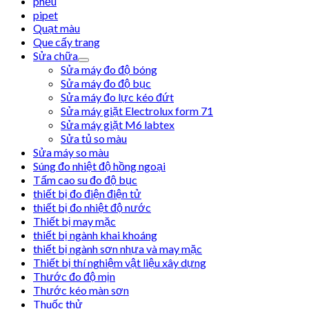
phễu
pipet
Quạt màu
Que cấy trang
Sửa chữa
Sửa máy đo độ bóng
Sửa máy đo độ bục
Sửa máy đo lực kéo đứt
Sửa máy giặt Electrolux form 71
Sửa máy giặt M6 labtex
Sửa tủ so màu
Sửa máy so màu
Súng đo nhiệt độ hồng ngoại
Tấm cao su đo độ bục
thiết bị đo điện điện tử
thiết bị đo nhiệt độ nước
Thiết bị may mặc
thiết bị ngành khai khoáng
thiết bị ngành sơn nhựa và may mặc
Thiết bị thí nghiệm vật liệu xây dựng
Thước đo độ mịn
Thước kéo màn sơn
Thuốc thử