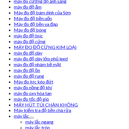
máy đo cường độ ánh sáng
máy đo độ ẩm
Máy đo độ bám dính của Sơn
Máy đo độ bền uốn
Máy đo độ bền va đạp
Máy đo độ bóng
máy đo độ bục
máy đo độ cứng
MÁY ĐO ĐỘ CỨNG KIM LOẠI
máy đo độ dày
máy đo độ dày lớp phủ leed
máy đo độ nhám bề mặt
máy đo độ ồn
máy đo độ rung
Máy đo lực kéo đứt
máy đo nồng độ khí
máy đo oxy hòa tan
máy đo tốc độ gió
MÁY HÚT TÚI CHÂN KHÔNG
Máy kiểm tra độ bền chà rửa
máy lắc
máy lắc ngang
máy lắc tròn