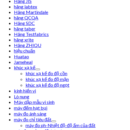
Hãng JIS
hãng labtex
Hãng Martindale
hãng QCQA
Hãng SDC
hãng taber
Hãng Testfabrics
hãng xrite
Hãng ZHIQU
hiệu chuẩn
Huatao
Jameheal
khúc xạ kế
khúc xạ kế đo độ cồn
khúc xạ kế đo độ mặn
khúc xạ kế đo độ ngọt
kính hiển vi
Lò nung
Máy dập mẫu vi sinh
máy đếm hạt bụi
máy đo ánh sáng
máy đo chỉ tiêu đất
máy đo ph-Nhiệt độ-độ ẩm của đất