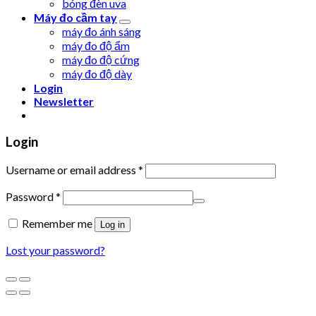
bóng đèn uva
Máy đo cầm tay
máy đo ánh sáng
máy đo độ ẩm
máy đo độ cứng
máy đo độ dày
Login
Newsletter
Login
Username or email address
*
Password
*
Remember me
Log in
Lost your password?