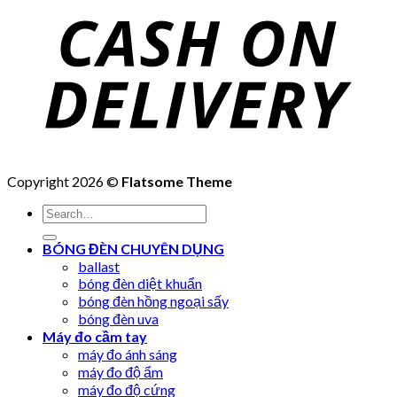
Copyright 2026 ©
Flatsome Theme
Search
for:
BÓNG ĐÈN CHUYÊN DỤNG
ballast
bóng đèn diệt khuẩn
bóng đèn hồng ngoại sấy
bóng đèn uva
Máy đo cầm tay
máy đo ánh sáng
máy đo độ ẩm
máy đo độ cứng