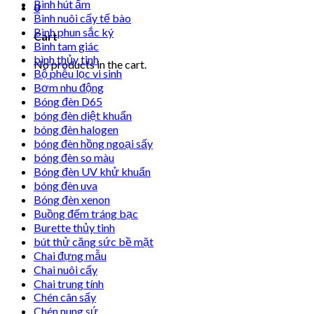
Bình hút ẩm
0
Bình nuôi cấy tế bào
Bình phun sắc ký
Cart
Bình tam giác
bình thủy tinh
No products in the cart.
Bộ phễu lọc vi sinh
Bơm nhu động
Bóng đèn D65
bóng đèn diệt khuẩn
bóng đèn halogen
bóng đèn hồng ngoại sấy
bóng đèn so màu
Bóng đèn UV khử khuẩn
bóng đèn uva
Bóng đèn xenon
Buồng đếm tráng bạc
Burette thủy tinh
bút thử căng sức bề mặt
Chai đựng mẫu
Chai nuôi cấy
Chai trung tính
Chén cân sấy
Chén nung sứ