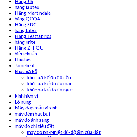
Hãng JIS
hãng labtex
Hãng Martindale
hãng QCQA
Hãng SDC
hãng taber
Hãng Testfabrics
hãng xrite
Hãng ZHIQU
hiệu chuẩn
Huatao
Jameheal
khúc xạ kế
khúc xạ kế đo độ cồn
khúc xạ kế đo độ mặn
khúc xạ kế đo độ ngọt
kính hiển vi
Lò nung
Máy dập mẫu vi sinh
máy đếm hạt bụi
máy đo ánh sáng
máy đo chỉ tiêu đất
máy đo ph-Nhiệt độ-độ ẩm của đất