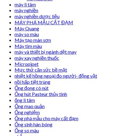
máy li tâm
máy nghiền
máy nghiền dược liệu
MÁY PHÁ MẪU CẤT ĐẠM
Máy Quang
máy so màu
Máy tạo màn sơn
Máy tìm màu
máy và thiết bị ngành dệt may
máy xay nghiền thuốc
Micropipet
Mực thử căn sức bề mặt
nhiệt kế hồng ngoại đo người- động vật
nồi hấp tiệt trùng
Ống đong có nút
Ống hút Pasteur thủy tinh
ống li tâm
Ống mao quản
Ống nghiệm
Ống phá mẫu cho máy cất đạm
Ống sinh hàn bóng
Ống so màu