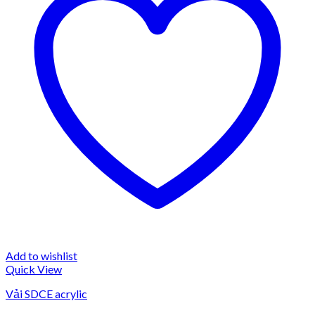
Add to wishlist
Quick View
Vải SDCE acrylic