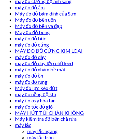
máy đo cường độ ánh sáng
máy đo độ ẩm
Máy đo độ bám dính của Sơn
Máy đo độ bền uốn
Máy đo độ bền va đạp
Máy đo độ bóng
máy đo độ bục
máy đo độ cứng
MÁY ĐO ĐỘ CỨNG KIM LOẠI
máy đo độ dày
máy đo độ dày lớp phủ leed
máy đo độ nhám bề mặt
máy đo độ ồn
máy đo độ rung
Máy đo lực kéo đứt
máy đo nồng độ khí
máy đo oxy hòa tan
máy đo tốc độ gió
MÁY HÚT TÚI CHÂN KHÔNG
Máy kiểm tra độ bền chà rửa
máy lắc
máy lắc ngang
máy lắc tròn