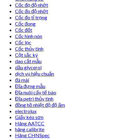
Cốc đọ độ nhớt
Cốc đo độ nhớt
Cốc đo tỉ trọng
Cốc đong
Cốc đốt
Cốc hình nón
Cốc lọc
Cốc thủy tinh
Cột sắc ký
dao cắt mẫu
dầu glycerol
dịch vụ hiệu chuẩn
đá mài
Đĩa đựng mẫu
Đĩa nuôi cấy tế bào
Đĩa petri thủy tinh
đồng hồ nhiệt độ độ ẩm
electrolux
Giấy kéo sơn
Hãng AATCC
hãng calibrite
Hãng CHNSpec