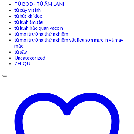
TỦ BOD - TỦ ẤM LẠNH
tủ cấy vi sinh
tủ hút khí độc
tủ lạnh âm sâu
tủ lạnh bảo quản vaccin
tủ môi trường thử nghiệm
tủ môi trường thử nghiệm vật liệu sơn mực in và may
mặc
tủ sấy
Uncategorized
ZHIQU