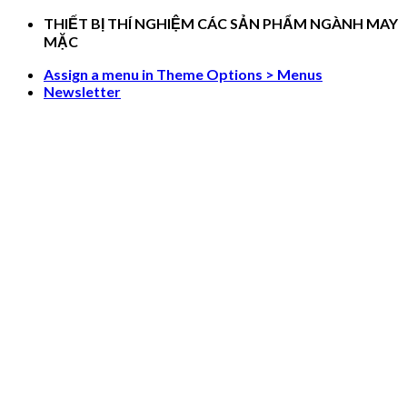
Skip
THIẾT BỊ THÍ NGHIỆM CÁC SẢN PHẨM NGÀNH MAY
to
MẶC
content
Assign a menu in Theme Options > Menus
Newsletter