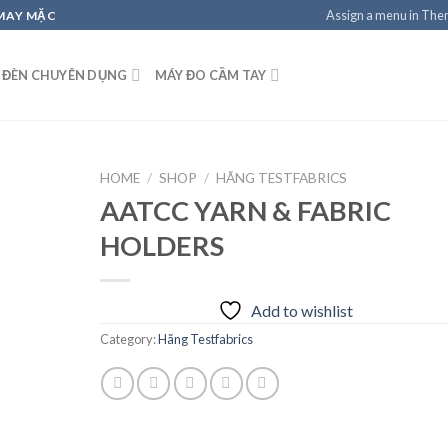
Assign a menu in Th
 MAY MẶC
 ĐÈN CHUYÊN DỤNG
MÁY ĐO CẦM TAY
HOME
/
SHOP
/
HÃNG TESTFABRICS
AATCC YARN & FABRIC
HOLDERS
Add to
wishlist
Add to wishlist
Category:
Hãng Testfabrics