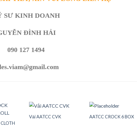
Ỹ SƯ KINH DOANH
GUYỄN ĐÌNH HẢI
090 127 1494
les.viam@gmail.com
Vải AATCC CVK
AATCC CROCK 6 BOX
 CLOTH
Add to
Add to
Add t
wishlist
wishlist
wishli