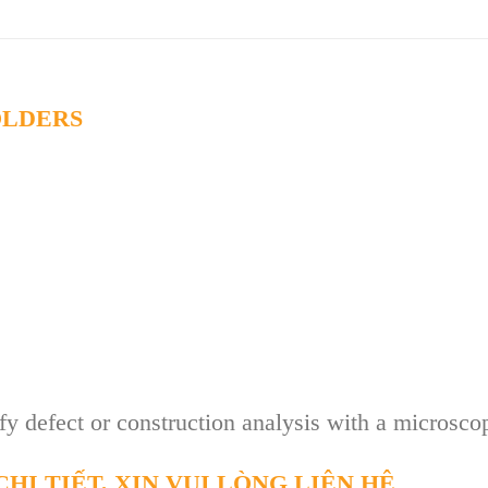
OLDERS
y defect or construction analysis with a microsco
HI TIẾT, XIN VUI LÒNG LIÊN HỆ