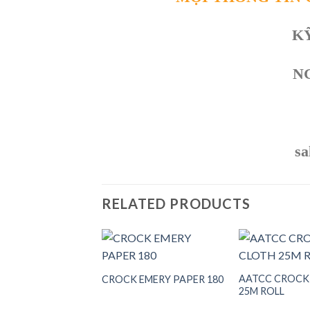
K
N
sa
RELATED PRODUCTS
AATCC CROCK
CROCK EMERY PAPER 180
25M ROLL
Add to
Add to
wishlist
wishlist