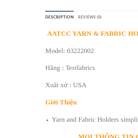
DESCRIPTION
REVIEWS (0)
AATCC YARN & FABRIC H
Model: 03222002
Hãng : Testfabrics
Xuất xứ : USA
Giới Thiệu
Yarn and Fabric Holders simplif
MỌI THÔNG TIN C