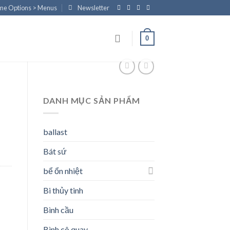
eme Options > Menus
Newsletter
0
DANH MỤC SẢN PHẨM
ballast
Bát sứ
bể ổn nhiệt
Bi thủy tinh
Bình cầu
Bình cô quay