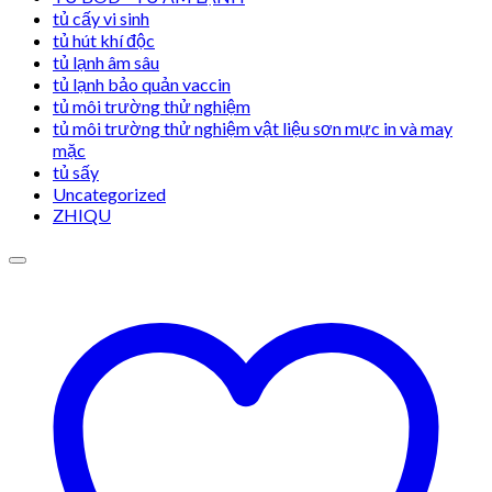
tủ cấy vi sinh
tủ hút khí độc
tủ lạnh âm sâu
tủ lạnh bảo quản vaccin
tủ môi trường thử nghiệm
tủ môi trường thử nghiệm vật liệu sơn mực in và may
mặc
tủ sấy
Uncategorized
ZHIQU