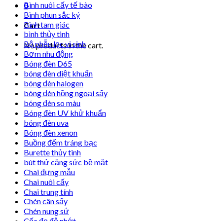
Bình nuôi cấy tế bào
0
Bình phun sắc ký
Bình tam giác
Cart
bình thủy tinh
Bộ phễu lọc vi sinh
No products in the cart.
Bơm nhu động
Bóng đèn D65
bóng đèn diệt khuẩn
bóng đèn halogen
bóng đèn hồng ngoại sấy
bóng đèn so màu
Bóng đèn UV khử khuẩn
bóng đèn uva
Bóng đèn xenon
Buồng đếm tráng bạc
Burette thủy tinh
bút thử căng sức bề mặt
Chai đựng mẫu
Chai nuôi cấy
Chai trung tính
Chén cân sấy
Chén nung sứ
Cốc đọ độ nhớt