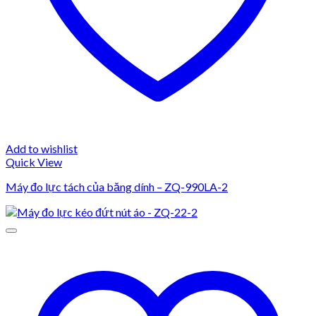
Add to wishlist
Quick View
Máy đo lực tách của băng dính – ZQ-990LA-2