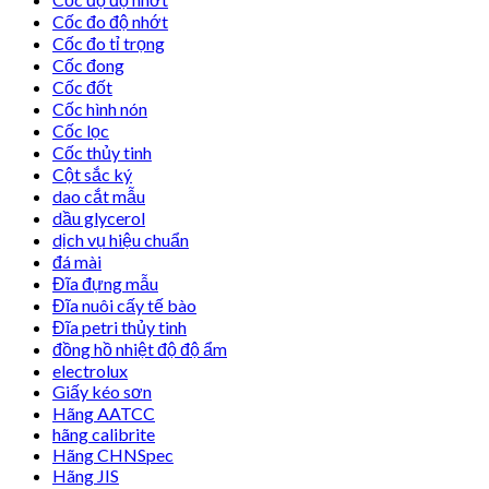
Cốc đo độ nhớt
Cốc đo tỉ trọng
Cốc đong
Cốc đốt
Cốc hình nón
Cốc lọc
Cốc thủy tinh
Cột sắc ký
dao cắt mẫu
dầu glycerol
dịch vụ hiệu chuẩn
đá mài
Đĩa đựng mẫu
Đĩa nuôi cấy tế bào
Đĩa petri thủy tinh
đồng hồ nhiệt độ độ ẩm
electrolux
Giấy kéo sơn
Hãng AATCC
hãng calibrite
Hãng CHNSpec
Hãng JIS