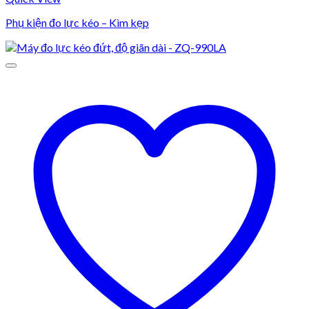
Phụ kiện đo lực kéo – Kìm kẹp