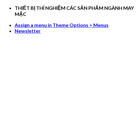
Skip
THIẾT BỊ THÍ NGHIỆM CÁC SẢN PHẨM NGÀNH MAY
to
MẶC
content
Assign a menu in Theme Options > Menus
Newsletter