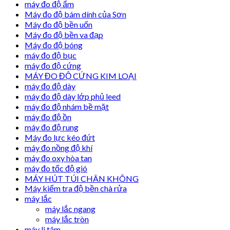
máy đo độ ẩm
Máy đo độ bám dính của Sơn
Máy đo độ bền uốn
Máy đo độ bền va đạp
Máy đo độ bóng
máy đo độ bục
máy đo độ cứng
MÁY ĐO ĐỘ CỨNG KIM LOẠI
máy đo độ dày
máy đo độ dày lớp phủ leed
máy đo độ nhám bề mặt
máy đo độ ồn
máy đo độ rung
Máy đo lực kéo đứt
máy đo nồng độ khí
máy đo oxy hòa tan
máy đo tốc độ gió
MÁY HÚT TÚI CHÂN KHÔNG
Máy kiểm tra độ bền chà rửa
máy lắc
máy lắc ngang
máy lắc tròn
máy li tâm