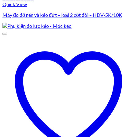
Quick View
Máy đo độ nén và kéo đứt – loại 2 cột đôi – HDV-5K/10K