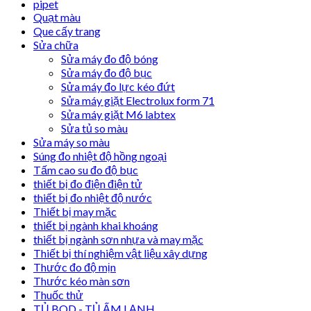
pipet
Quạt màu
Que cấy trang
Sửa chữa
Sửa máy đo độ bóng
Sửa máy đo độ bục
Sửa máy đo lực kéo đứt
Sửa máy giặt Electrolux form 71
Sửa máy giặt M6 labtex
Sửa tủ so màu
Sửa máy so màu
Súng đo nhiệt độ hồng ngoại
Tấm cao su đo độ bục
thiết bị đo điện điện tử
thiết bị đo nhiệt độ nước
Thiết bị may mặc
thiết bị ngành khai khoáng
thiết bị ngành sơn nhựa và may mặc
Thiết bị thí nghiệm vật liệu xây dựng
Thước đo độ mịn
Thước kéo màn sơn
Thuốc thử
TỦ BOD - TỦ ẤM LẠNH