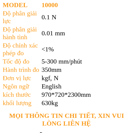
MODEL
10000
Độ phân giải
0.1 N
lực
Độ phân giải
0.01 mm
hành tình
Độ chính xác
<1%
phép đo
Tốc độ đo
5-300 mm/phút
Hành trình đo
350mm
Đơn vị lực
kgf, N
Ngôn ngữ
English
kích thước
970*720*2300mm
khối lượng
630kg
MỌI THÔNG TIN CHI TIẾT, XIN VUI
LÒNG LIÊN HỆ