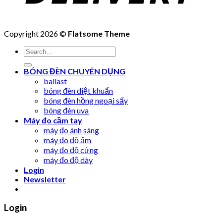
Copyright 2026 ©
Flatsome Theme
Search
for:
BÓNG ĐÈN CHUYÊN DỤNG
ballast
bóng đèn diệt khuẩn
bóng đèn hồng ngoại sấy
bóng đèn uva
Máy đo cầm tay
máy đo ánh sáng
máy đo độ ẩm
máy đo độ cứng
máy đo độ dày
Login
Newsletter
Login