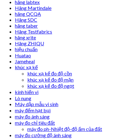
hãng labtex
Hãng Martindale
hãng QCQA
Hãng SDC
hãng taber
Hãng Testfabrics
hãng xrite
Hãng ZHIQU
hiệu chuẩn
Huatao
Jameheal
khúc xạ kế
khúc xạ kế đo độ cồn
khúc xạ kế đo độ mặn
khúc xạ kế đo độ ngọt
kính hiển vi
Lò nung
Máy dập mẫu vi sinh
máy đếm hạt bụi
máy đo ánh sáng
máy đo chỉ tiêu đất
máy đo ph-Nhiệt độ-độ ẩm của đất
máy đo cường độ ánh sáng