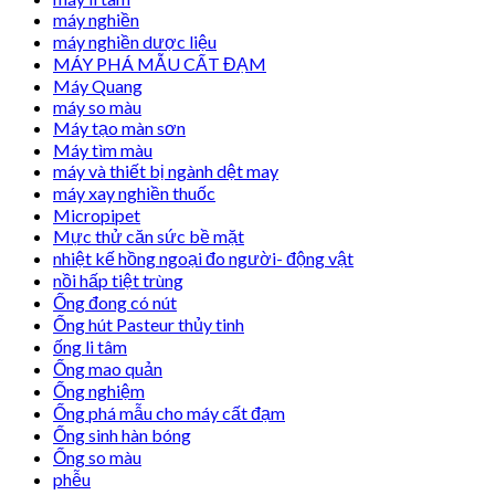
máy nghiền
máy nghiền dược liệu
MÁY PHÁ MẪU CẤT ĐẠM
Máy Quang
máy so màu
Máy tạo màn sơn
Máy tìm màu
máy và thiết bị ngành dệt may
máy xay nghiền thuốc
Micropipet
Mực thử căn sức bề mặt
nhiệt kế hồng ngoại đo người- động vật
nồi hấp tiệt trùng
Ống đong có nút
Ống hút Pasteur thủy tinh
ống li tâm
Ống mao quản
Ống nghiệm
Ống phá mẫu cho máy cất đạm
Ống sinh hàn bóng
Ống so màu
phễu