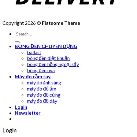
Copyright 2026 ©
Flatsome Theme
Search
for:
BÓNG ĐÈN CHUYÊN DỤNG
ballast
bóng đèn diệt khuẩn
bóng đèn hồng ngoại sấy
bóng đèn uva
Máy đo cầm tay
máy đo ánh sáng
máy đo độ ẩm
máy đo độ cứng
máy đo độ dày
Login
Newsletter
Login