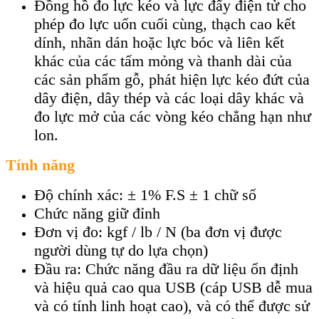
Đồng hồ đo lực kéo và lực đẩy điện tử cho
phép đo lực uốn cuối cùng, thạch cao kết
dính, nhãn dán hoặc lực bóc và liên kết
khác của các tấm mỏng và thanh dài của
các sản phẩm gỗ, phát hiện lực kéo đứt của
dây điện, dây thép và các loại dây khác và
đo lực mở của các vòng kéo chẳng hạn như
lon.
Tính năng
Độ chính xác: ± 1% F.S ± 1 chữ số
Chức năng giữ đỉnh
Đơn vị đo: kgf / lb / N (ba đơn vị được
người dùng tự do lựa chọn)
Đầu ra: Chức năng đầu ra dữ liệu ổn định
và hiệu quả cao qua USB (cáp USB dễ mua
và có tính linh hoạt cao), và có thể được sử