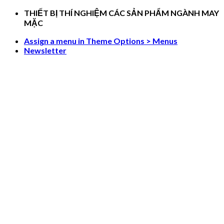
Skip
THIẾT BỊ THÍ NGHIỆM CÁC SẢN PHẨM NGÀNH MAY
to
MẶC
content
Assign a menu in Theme Options > Menus
Newsletter