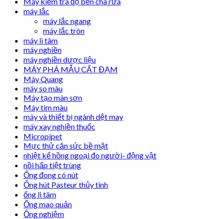
Máy kiểm tra độ bền chà rửa
máy lắc
máy lắc ngang
máy lắc tròn
máy li tâm
máy nghiền
máy nghiền dược liệu
MÁY PHÁ MẪU CẤT ĐẠM
Máy Quang
máy so màu
Máy tạo màn sơn
Máy tìm màu
máy và thiết bị ngành dệt may
máy xay nghiền thuốc
Micropipet
Mực thử căn sức bề mặt
nhiệt kế hồng ngoại đo người- động vật
nồi hấp tiệt trùng
Ống đong có nút
Ống hút Pasteur thủy tinh
ống li tâm
Ống mao quản
Ống nghiệm