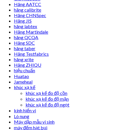
Hãng AATCC
hãng calibrite
Hãng CHNSpec
Hãng JIS
hãng labtex
Hãng Martindale
hãng QCQA
Hãng SDC
hãng taber
Hãng Testfabrics
hãng xrite
Hãng ZHIQU
hiệu chuẩn
Huatao
Jameheal
khúc xạ kế
khúc xạ kế đo độ cồn
khúc xạ kế đo độ mặn
khúc xạ kế đo độ ngọt
kính hiển vi
Lò nung
Máy dập mẫu vi sinh
máy đếm hạt bụi