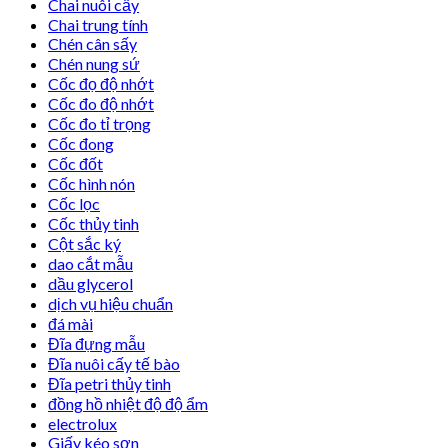
Chai nuôi cấy
Chai trung tính
Chén cân sấy
Chén nung sứ
Cốc đọ độ nhớt
Cốc đo độ nhớt
Cốc đo tỉ trọng
Cốc đong
Cốc đốt
Cốc hình nón
Cốc lọc
Cốc thủy tinh
Cột sắc ký
dao cắt mẫu
dầu glycerol
dịch vụ hiệu chuẩn
đá mài
Đĩa đựng mẫu
Đĩa nuôi cấy tế bào
Đĩa petri thủy tinh
đồng hồ nhiệt độ độ ẩm
electrolux
Giấy kéo sơn