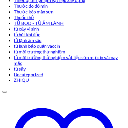
Thiết bị thí nghiệm vật liệu xây dựng
Thước đo độ mịn
Thước kéo màn sơn
Thuốc thử
TỦ BOD - TỦ ẤM LẠNH
tủ cấy vi sinh
tủ hút khí độc
tủ lạnh âm sâu
tủ lạnh bảo quản vaccin
tủ môi trường thử nghiệm
tủ môi trường thử nghiệm vật liệu sơn mực in và may
mặc
tủ sấy
Uncategorized
ZHIQU