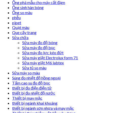
Ống phá mẫu cho máy cất đạm
Ống sinh hàn bóng
Ống so màu
phễu
pipet
Quạt màu
Que cấy trang
Sửa chữa
Sửa máy đo độ bóng
Sửa máy đo độ bục
Sửa máy đo lực kéo đứt
Sửa máy giặt Electrolux form 71
Sửa máy giặt M6 labtex
Sửa tủ so màu
Sửa máy so màu
Súng đo nhiệt độ hồng ngoại
Tấm cao su đo độ bục
thiết bị đo điện điện tử
thiết bị đo nhiệt độ nước
Thiết bị may mặc
thiết bị ngành khai khoáng
thiết bị ngành sơn nhựa và may mặc