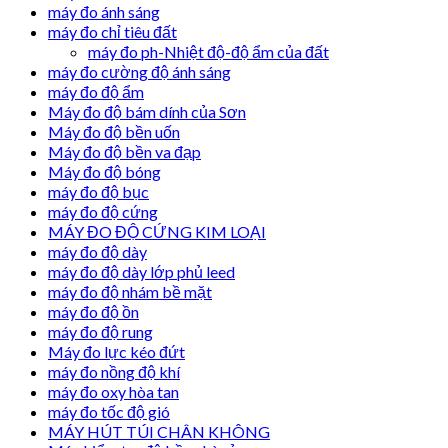
máy đo ánh sáng
máy đo chỉ tiêu đất
máy đo ph-Nhiệt độ-độ ẩm của đất
máy đo cường độ ánh sáng
máy đo độ ẩm
Máy đo độ bám dính của Sơn
Máy đo độ bền uốn
Máy đo độ bền va đạp
Máy đo độ bóng
máy đo độ bục
máy đo độ cứng
MÁY ĐO ĐỘ CỨNG KIM LOẠI
máy đo độ dày
máy đo độ dày lớp phủ leed
máy đo độ nhám bề mặt
máy đo độ ồn
máy đo độ rung
Máy đo lực kéo đứt
máy đo nồng độ khí
máy đo oxy hòa tan
máy đo tốc độ gió
MÁY HÚT TÚI CHÂN KHÔNG