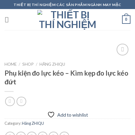
Skip
THIẾT BỊ THÍ NGHIỆM CÁC SẢN PHẨM NGÀNH MAY MẶC
to
content
0
HOME
/
SHOP
/
HÃNG ZHIQU
Phụ kiện đo lực kéo – Kìm kẹp đo lực kéo
Add to
wishlist
đứt
Add to wishlist
Category:
Hãng ZHIQU