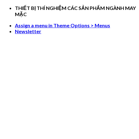
Skip
THIẾT BỊ THÍ NGHIỆM CÁC SẢN PHẨM NGÀNH MAY
to
MẶC
content
Assign a menu in Theme Options > Menus
Newsletter