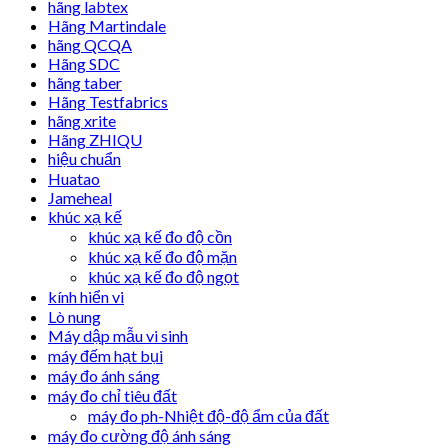
hãng labtex
Hãng Martindale
hãng QCQA
Hãng SDC
hãng taber
Hãng Testfabrics
hãng xrite
Hãng ZHIQU
hiệu chuẩn
Huatao
Jameheal
khúc xạ kế
khúc xạ kế đo độ cồn
khúc xạ kế đo độ mặn
khúc xạ kế đo độ ngọt
kính hiển vi
Lò nung
Máy dập mẫu vi sinh
máy đếm hạt bụi
máy đo ánh sáng
máy đo chỉ tiêu đất
máy đo ph-Nhiệt độ-độ ẩm của đất
máy đo cường độ ánh sáng