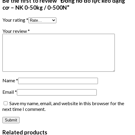
Be the first to review “Đồng hồ đo lực kéo dạng
cơ – NK 0-50kg / 0-500N”
Your rating
*
Your review
*
Name
*
Email
*
Save my name, email, and website in this browser for the
next time I comment.
Related products