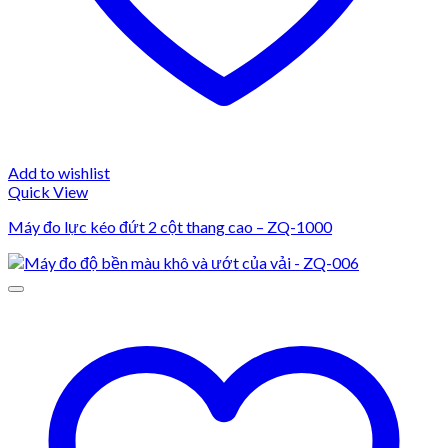
Add to wishlist
Quick View
Máy đo lực kéo đứt 2 cột thang cao – ZQ-1000