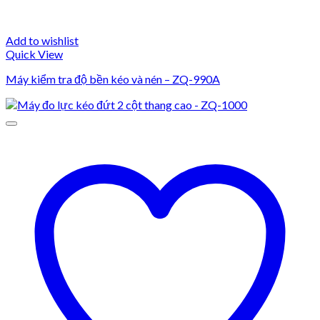
Add to wishlist
Quick View
Máy kiểm tra độ bền kéo và nén – ZQ-990A