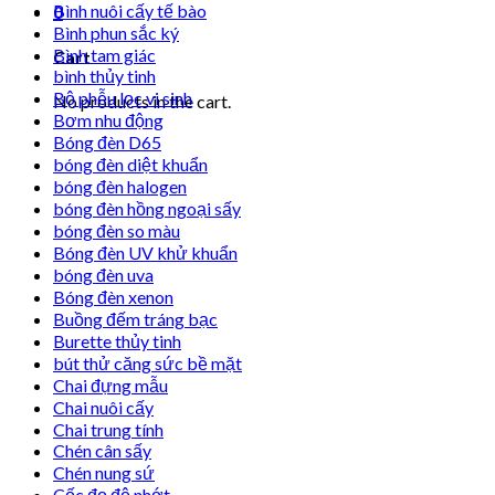
Bình nuôi cấy tế bào
0
Bình phun sắc ký
Bình tam giác
Cart
bình thủy tinh
Bộ phễu lọc vi sinh
No products in the cart.
Bơm nhu động
Bóng đèn D65
bóng đèn diệt khuẩn
bóng đèn halogen
bóng đèn hồng ngoại sấy
bóng đèn so màu
Bóng đèn UV khử khuẩn
bóng đèn uva
Bóng đèn xenon
Buồng đếm tráng bạc
Burette thủy tinh
bút thử căng sức bề mặt
Chai đựng mẫu
Chai nuôi cấy
Chai trung tính
Chén cân sấy
Chén nung sứ
Cốc đọ độ nhớt