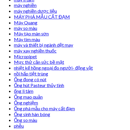
máy nghiền
máy nghiền dược liệu
MÁY PHÁ MẪU CẤT ĐẠM
Máy Quang
máy so màu
Máy tạo màn sơn
Máy tìm màu
máy và thiết bị ngành dệt may
máy xay nghiền thuốc
Micropipet
Mực thử căn sức bề mặt
nhiệt kế hồng ngoại đo người- động vật
nồi hấp tiệt trùng
Ống đong có nút
Ống hút Pasteur thủy tinh
ống li tâm
Ống mao quản
Ống nghiệm
Ống phá mẫu cho máy cất đạm
Ống sinh hàn bóng
Ống so màu
phễu