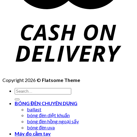
Copyright 2026 ©
Flatsome Theme
Search
for:
BÓNG ĐÈN CHUYÊN DỤNG
ballast
bóng đèn diệt khuẩn
bóng đèn hồng ngoại sấy
bóng đèn uva
Máy đo cầm tay