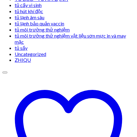
tủ cấy vi sinh
tủ hút khí độc
tủ lạnh âm sâu
tủ lạnh bảo quản vaccin
tủ môi trường thử nghiệm
tủ môi trường thử nghiệm vật liệu sơn mực in và may
mặc
tủ sấy
Uncategorized
ZHIQU