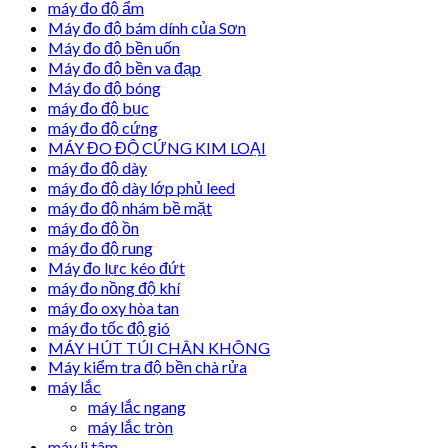
máy đo độ ẩm
Máy đo độ bám dính của Sơn
Máy đo độ bền uốn
Máy đo độ bền va đạp
Máy đo độ bóng
máy đo độ bục
máy đo độ cứng
MÁY ĐO ĐỘ CỨNG KIM LOẠI
máy đo độ dày
máy đo độ dày lớp phủ leed
máy đo độ nhám bề mặt
máy đo độ ồn
máy đo độ rung
Máy đo lực kéo đứt
máy đo nồng độ khí
máy đo oxy hòa tan
máy đo tốc độ gió
MÁY HÚT TÚI CHÂN KHÔNG
Máy kiểm tra độ bền chà rửa
máy lắc
máy lắc ngang
máy lắc tròn
máy li tâm