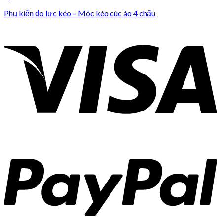
Phụ kiện đo lực kéo – Móc kéo cúc áo 4 chấu