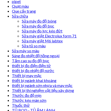
pipet
Quạt màu
Que cấy trang
Sửa chữa
Sửa máy đo độ bóng
Sửa máy đo độ bục
Sửa máy đo lực kéo đứt
Sửa máy giặt Electrolux form 71
Sửa máy giặt M6 labtex
Sửa tủ so màu
Sửa máy so màu
Súng đo nhiệt độ hồng ngoại
Tấm cao su đo độ bục
thiết bị đo điện điện tử
thiết bị đo nhiệt độ nước
Thiết bị may mặc
thiết bị ngành khai khoáng
thiết bị ngành sơn nhựa và may mặc
Thiết bị thí nghiệm vật liệu xây dựng
Thước đo độ mịn
Thước kéo màn sơn
Thuốc thử
TỦ BOD - TỦ ẤM LẠNH