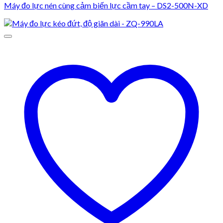
Máy đo lực nén cùng cảm biến lực cầm tay – DS2-500N-XD