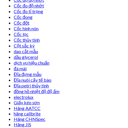
Cốc đo độ nhớt
Cốc đo tỉ trọng
Cốc đong
Cốc đốt
Cốc hình nón
Cốc lọc
Cốc thủy tinh
Cột sắc ký
dao cắt mẫu
dầu glycerol
dịch vụ hiệu chuẩn
đá mài
Đĩa đựng mẫu
Đĩa nuôi cấy tế bào
Đĩa petri thủy tinh
đồng hồ nhiệt độ độ ẩm
electrolux
Giấy kéo sơn
Hãng AATCC
hãng calibrite
Hãng CHNSpec
Hãng JIS