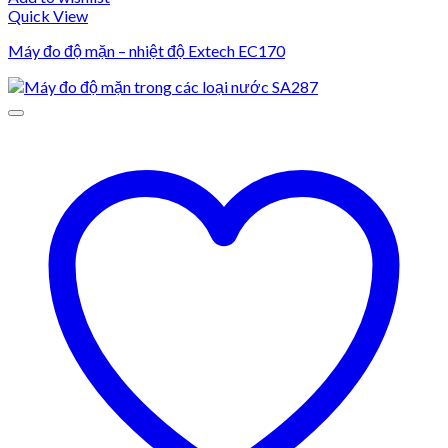
Quick View
Máy đo độ mặn – nhiệt độ Extech EC170