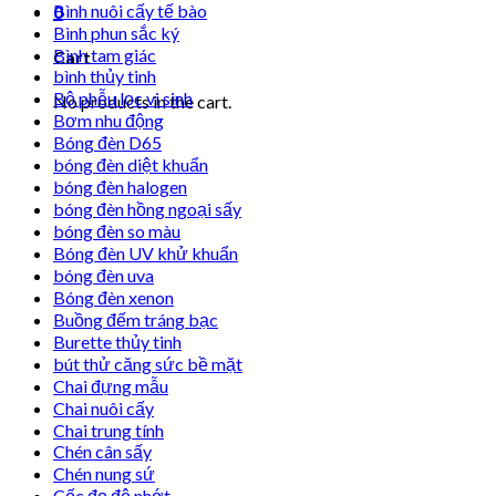
Bình nuôi cấy tế bào
0
Bình phun sắc ký
Bình tam giác
Cart
bình thủy tinh
Bộ phễu lọc vi sinh
No products in the cart.
Bơm nhu động
Bóng đèn D65
bóng đèn diệt khuẩn
bóng đèn halogen
bóng đèn hồng ngoại sấy
bóng đèn so màu
Bóng đèn UV khử khuẩn
bóng đèn uva
Bóng đèn xenon
Buồng đếm tráng bạc
Burette thủy tinh
bút thử căng sức bề mặt
Chai đựng mẫu
Chai nuôi cấy
Chai trung tính
Chén cân sấy
Chén nung sứ
Cốc đọ độ nhớt