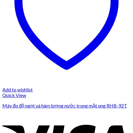
Add to wishlist
Quick View
Máy đo độ ngọt và hàm lượng nước trong mật ong RHB-92T