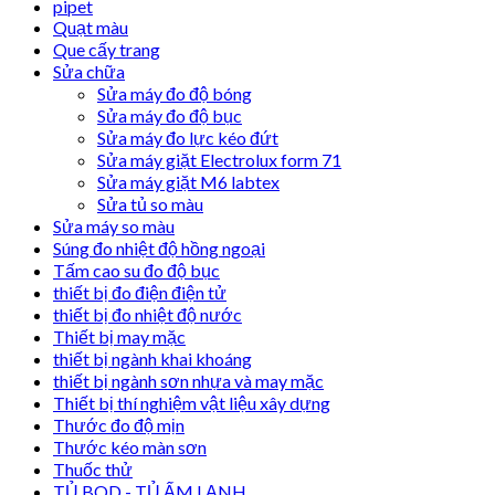
pipet
Quạt màu
Que cấy trang
Sửa chữa
Sửa máy đo độ bóng
Sửa máy đo độ bục
Sửa máy đo lực kéo đứt
Sửa máy giặt Electrolux form 71
Sửa máy giặt M6 labtex
Sửa tủ so màu
Sửa máy so màu
Súng đo nhiệt độ hồng ngoại
Tấm cao su đo độ bục
thiết bị đo điện điện tử
thiết bị đo nhiệt độ nước
Thiết bị may mặc
thiết bị ngành khai khoáng
thiết bị ngành sơn nhựa và may mặc
Thiết bị thí nghiệm vật liệu xây dựng
Thước đo độ mịn
Thước kéo màn sơn
Thuốc thử
TỦ BOD - TỦ ẤM LẠNH