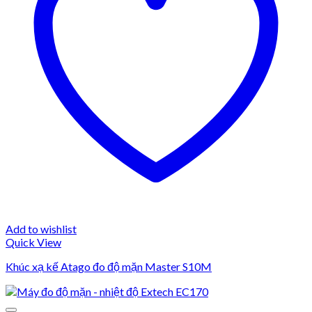
Add to wishlist
Quick View
Khúc xạ kế Atago đo độ mặn Master S10M