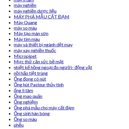
máy nghiền
máy nghiền dược liệu
MÁY PHÁ MẪU CẤT ĐẠM
Máy Quang
máy so màu
Máy tạo màn sơn
Máy tìm màu
máy và thiết bị ngành dệt may
máy xay nghiền thuốc
Micropipet
Mực thử căn sức bề mặt
nhiệt kế hồng ngoại đo người- động vật
nồi hấp tiệt trùng
Ống đong có nút
Ống hút Pasteur thủy tinh
ống li tâm
Ống mao quản
Ống nghiệm
Ống phá mẫu cho máy cất đạm
Ống sinh hàn bóng
Ống so màu
phễu