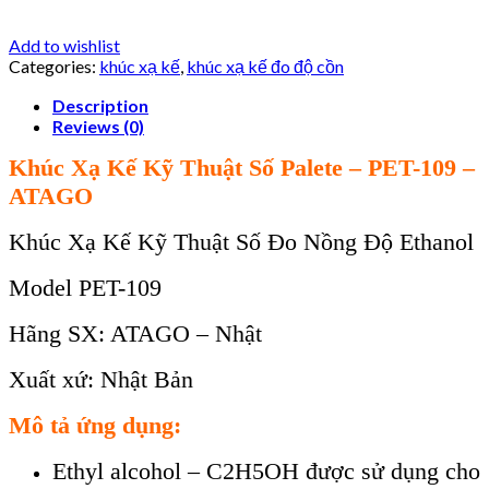
Add to wishlist
Categories:
khúc xạ kế
,
khúc xạ kế đo độ cồn
Description
Reviews (0)
Khúc Xạ Kế Kỹ Thuật Số Palete – PET-109 –
ATAGO
Khúc Xạ Kế Kỹ Thuật Số Đo Nồng Độ Ethanol
Model PET-109
Hãng SX: ATAGO – Nhật
Xuất xứ: Nhật Bản
Mô tả ứng dụng:
Ethyl alcohol – C2H5OH được sử dụng cho