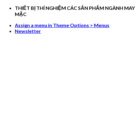
Skip
THIẾT BỊ THÍ NGHIỆM CÁC SẢN PHẨM NGÀNH MAY
to
MẶC
content
Assign a menu in Theme Options > Menus
Newsletter