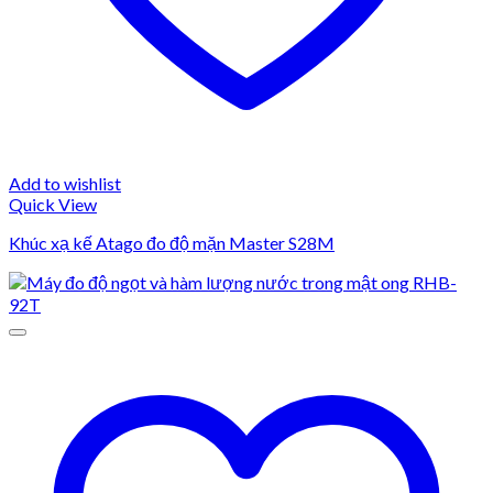
Add to wishlist
Quick View
Khúc xạ kế Atago đo độ mặn Master S28M