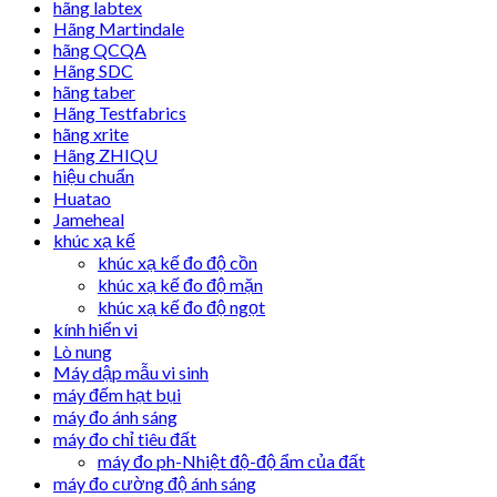
hãng labtex
Hãng Martindale
hãng QCQA
Hãng SDC
hãng taber
Hãng Testfabrics
hãng xrite
Hãng ZHIQU
hiệu chuẩn
Huatao
Jameheal
khúc xạ kế
khúc xạ kế đo độ cồn
khúc xạ kế đo độ mặn
khúc xạ kế đo độ ngọt
kính hiển vi
Lò nung
Máy dập mẫu vi sinh
máy đếm hạt bụi
máy đo ánh sáng
máy đo chỉ tiêu đất
máy đo ph-Nhiệt độ-độ ẩm của đất
máy đo cường độ ánh sáng