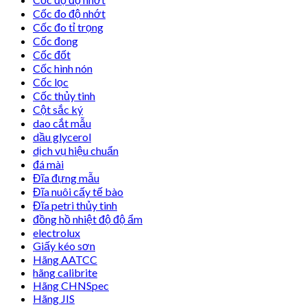
Cốc đo độ nhớt
Cốc đo tỉ trọng
Cốc đong
Cốc đốt
Cốc hình nón
Cốc lọc
Cốc thủy tinh
Cột sắc ký
dao cắt mẫu
dầu glycerol
dịch vụ hiệu chuẩn
đá mài
Đĩa đựng mẫu
Đĩa nuôi cấy tế bào
Đĩa petri thủy tinh
đồng hồ nhiệt độ độ ẩm
electrolux
Giấy kéo sơn
Hãng AATCC
hãng calibrite
Hãng CHNSpec
Hãng JIS