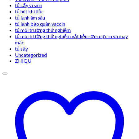
tủ cấy vi sinh
tủ hút khí độc
tủ lạnh âm sâu
tủ lạnh bảo quản vaccin
tủ môi trường thử nghiệm
tủ môi trường thử nghiệm vật liệu sơn mực in và may
mặc
tủ sấy
Uncategorized
ZHIQU