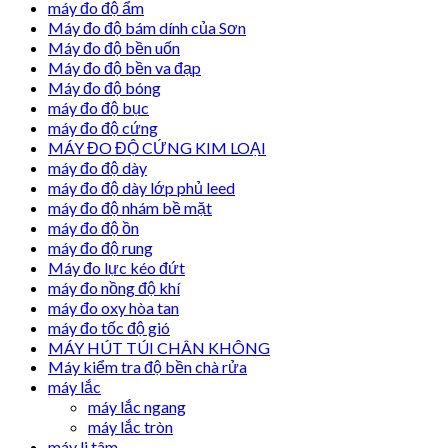
máy đo độ ẩm
Máy đo độ bám dính của Sơn
Máy đo độ bền uốn
Máy đo độ bền va đạp
Máy đo độ bóng
máy đo độ bục
máy đo độ cứng
MÁY ĐO ĐỘ CỨNG KIM LOẠI
máy đo độ dày
máy đo độ dày lớp phủ leed
máy đo độ nhám bề mặt
máy đo độ ồn
máy đo độ rung
Máy đo lực kéo đứt
máy đo nồng độ khí
máy đo oxy hòa tan
máy đo tốc độ gió
MÁY HÚT TÚI CHÂN KHÔNG
Máy kiểm tra độ bền chà rửa
máy lắc
máy lắc ngang
máy lắc tròn
máy li tâm