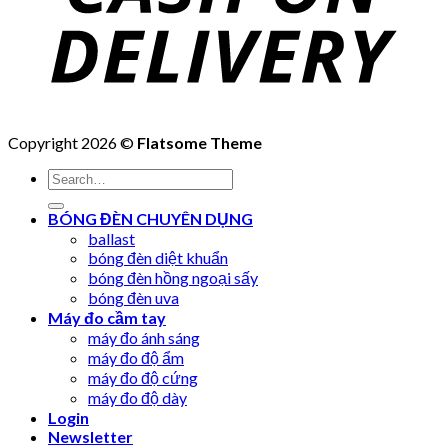
Copyright 2026 ©
Flatsome Theme
Search
for:
BÓNG ĐÈN CHUYÊN DỤNG
ballast
bóng đèn diệt khuẩn
bóng đèn hồng ngoại sấy
bóng đèn uva
Máy đo cầm tay
máy đo ánh sáng
máy đo độ ẩm
máy đo độ cứng
máy đo độ dày
Login
Newsletter