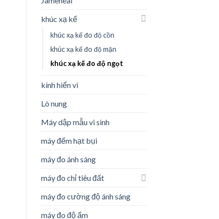
Jameheal
khúc xạ kế
khúc xạ kế đo độ cồn
khúc xạ kế đo độ mặn
khúc xạ kế đo độ ngọt
kính hiển vi
Lò nung
Máy dập mẫu vi sinh
máy đếm hạt bụi
máy đo ánh sáng
máy đo chỉ tiêu đất
máy đo cường độ ánh sáng
máy đo độ ẩm