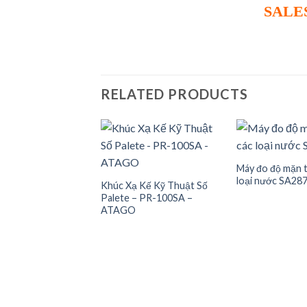
SALE
RELATED PRODUCTS
 kế đo độ ngọt 53
Máy đo độ mặn 
tago
loại nước SA28
Add to
Add to
Khúc Xạ Kế Kỹ Thuật Số
wishlist
wishlist
Palete – PR-100SA –
ATAGO