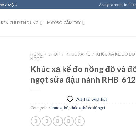
Assign a menu in Th
 MAY MẶC
 ĐÈN CHUYÊN DỤNG
MÁY ĐO CẦM TAY
HOME
/
SHOP
/
KHÚC XẠ KẾ
/
KHÚC XẠ KẾ ĐO ĐỘ
NGỌT
Khúc xạ kế đo nồng độ và đ
ngọt sữa đậu nành RHB-612
Add to
wishlist
Add to wishlist
Categories:
khúc xạ kế
,
khúc xạ kế đo độ ngọt