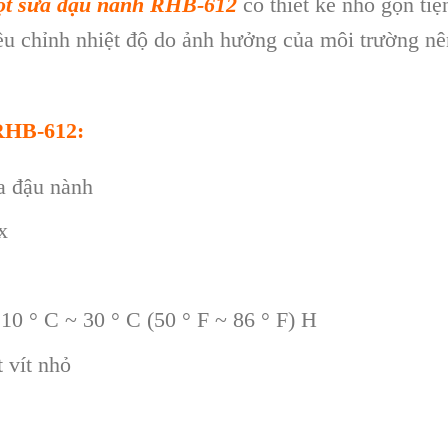
gọt sữa đậu nành RHB-612
có thiết kế nhỏ gọn tiệ
iều chỉnh nhiệt độ do ảnh hưởng của môi trường nê
 RHB-612:
 đậu nành
x
0 ° C ~ 30 ° C (50 ° F ~ 86 ° F) H
 vít nhỏ