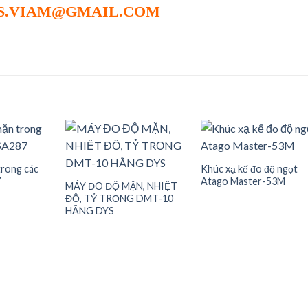
S.VIAM@GMAIL.COM
trong các
Khúc xạ kế đo độ ngọt
7
Atago Master-53M
Add to
Add to
Add t
MÁY ĐO ĐỘ MẶN, NHIỆT
wishlist
wishlist
wishli
ĐỘ, TỶ TRỌNG DMT-10
HÃNG DYS