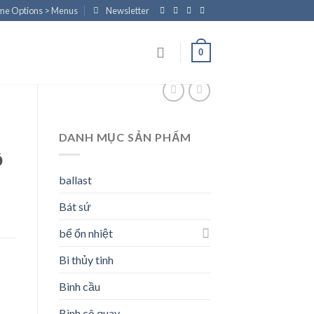
eme Options > Menus
Newsletter
0
DANH MỤC SẢN PHẨM
ộ
ballast
Bát sứ
bể ổn nhiệt
Bi thủy tinh
Bình cầu
Bình cô quay