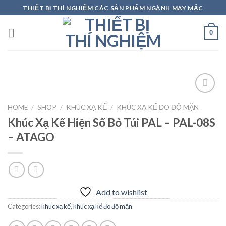
Skip
THIẾT BỊ THÍ NGHIỆM CÁC SẢN PHẨM NGÀNH MAY MẶC
to
content
0
HOME
/
SHOP
/
KHÚC XẠ KẾ
/
KHÚC XẠ KẾ ĐO ĐỘ MẶN
Khúc Xạ Kế Hiện Số Bỏ Túi PAL – PAL-08S
Add to
wishlist
– ATAGO
Add to wishlist
Categories:
khúc xạ kế
,
khúc xạ kế đo độ mặn