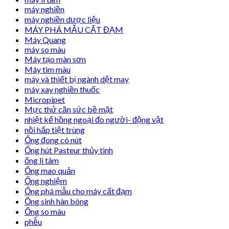
máy nghiền
máy nghiền dược liệu
MÁY PHÁ MẪU CẤT ĐẠM
Máy Quang
máy so màu
Máy tạo màn sơn
Máy tìm màu
máy và thiết bị ngành dệt may
máy xay nghiền thuốc
Micropipet
Mực thử căn sức bề mặt
nhiệt kế hồng ngoại đo người- động vật
nồi hấp tiệt trùng
Ống đong có nút
Ống hút Pasteur thủy tinh
ống li tâm
Ống mao quản
Ống nghiệm
Ống phá mẫu cho máy cất đạm
Ống sinh hàn bóng
Ống so màu
phễu