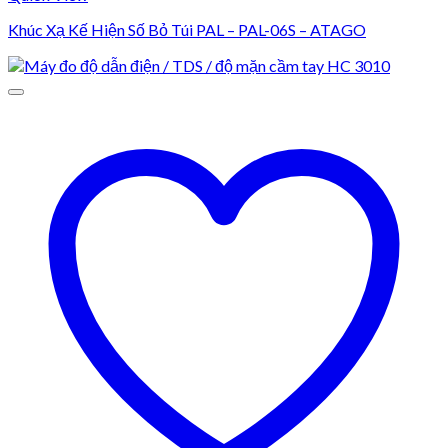
Khúc Xạ Kế Hiện Số Bỏ Túi PAL – PAL-06S – ATAGO