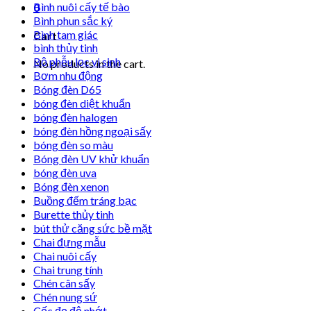
Bình nuôi cấy tế bào
0
Bình phun sắc ký
Bình tam giác
Cart
bình thủy tinh
Bộ phễu lọc vi sinh
No products in the cart.
Bơm nhu động
Bóng đèn D65
bóng đèn diệt khuẩn
bóng đèn halogen
bóng đèn hồng ngoại sấy
bóng đèn so màu
Bóng đèn UV khử khuẩn
bóng đèn uva
Bóng đèn xenon
Buồng đếm tráng bạc
Burette thủy tinh
bút thử căng sức bề mặt
Chai đựng mẫu
Chai nuôi cấy
Chai trung tính
Chén cân sấy
Chén nung sứ
Cốc đọ độ nhớt