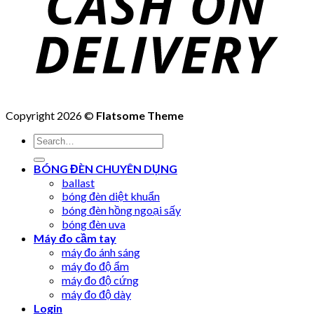
Copyright 2026 ©
Flatsome Theme
Search
for:
BÓNG ĐÈN CHUYÊN DỤNG
ballast
bóng đèn diệt khuẩn
bóng đèn hồng ngoại sấy
bóng đèn uva
Máy đo cầm tay
máy đo ánh sáng
máy đo độ ẩm
máy đo độ cứng
máy đo độ dày
Login