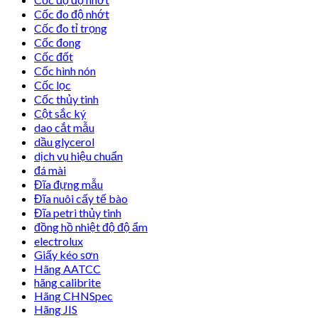
Cốc đo độ nhớt
Cốc đo tỉ trọng
Cốc đong
Cốc đốt
Cốc hình nón
Cốc lọc
Cốc thủy tinh
Cột sắc ký
dao cắt mẫu
dầu glycerol
dịch vụ hiệu chuẩn
đá mài
Đĩa đựng mẫu
Đĩa nuôi cấy tế bào
Đĩa petri thủy tinh
đồng hồ nhiệt độ độ ẩm
electrolux
Giấy kéo sơn
Hãng AATCC
hãng calibrite
Hãng CHNSpec
Hãng JIS