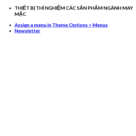
Skip
THIẾT BỊ THÍ NGHIỆM CÁC SẢN PHẨM NGÀNH MAY
to
MẶC
content
Assign a menu in Theme Options > Menus
Newsletter