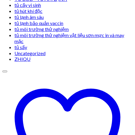
tủ cấy vi sinh
tủ hút khí độc
tủ lạnh âm sâu
tủ lạnh bảo quản vaccin
tủ môi trường thử nghiệm
tủ môi trường thử nghiệm vật liệu sơn mực in và may
mặc
tủ sấy
Uncategorized
ZHIQU