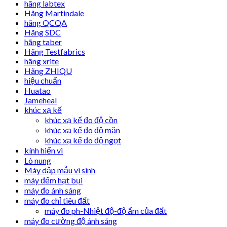
hãng labtex
Hãng Martindale
hãng QCQA
Hãng SDC
hãng taber
Hãng Testfabrics
hãng xrite
Hãng ZHIQU
hiệu chuẩn
Huatao
Jameheal
khúc xạ kế
khúc xạ kế đo độ cồn
khúc xạ kế đo độ mặn
khúc xạ kế đo độ ngọt
kính hiển vi
Lò nung
Máy dập mẫu vi sinh
máy đếm hạt bụi
máy đo ánh sáng
máy đo chỉ tiêu đất
máy đo ph-Nhiệt độ-độ ẩm của đất
máy đo cường độ ánh sáng