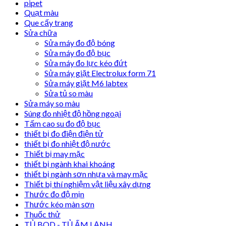
pipet
Quạt màu
Que cấy trang
Sửa chữa
Sửa máy đo độ bóng
Sửa máy đo độ bục
Sửa máy đo lực kéo đứt
Sửa máy giặt Electrolux form 71
Sửa máy giặt M6 labtex
Sửa tủ so màu
Sửa máy so màu
Súng đo nhiệt độ hồng ngoại
Tấm cao su đo độ bục
thiết bị đo điện điện tử
thiết bị đo nhiệt độ nước
Thiết bị may mặc
thiết bị ngành khai khoáng
thiết bị ngành sơn nhựa và may mặc
Thiết bị thí nghiệm vật liệu xây dựng
Thước đo độ mịn
Thước kéo màn sơn
Thuốc thử
TỦ BOD - TỦ ẤM LẠNH