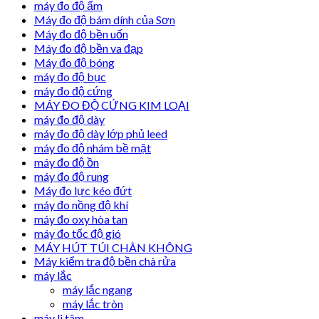
máy đo độ ẩm
Máy đo độ bám dính của Sơn
Máy đo độ bền uốn
Máy đo độ bền va đạp
Máy đo độ bóng
máy đo độ bục
máy đo độ cứng
MÁY ĐO ĐỘ CỨNG KIM LOẠI
máy đo độ dày
máy đo độ dày lớp phủ leed
máy đo độ nhám bề mặt
máy đo độ ồn
máy đo độ rung
Máy đo lực kéo đứt
máy đo nồng độ khí
máy đo oxy hòa tan
máy đo tốc độ gió
MÁY HÚT TÚI CHÂN KHÔNG
Máy kiểm tra độ bền chà rửa
máy lắc
máy lắc ngang
máy lắc tròn
máy li tâm