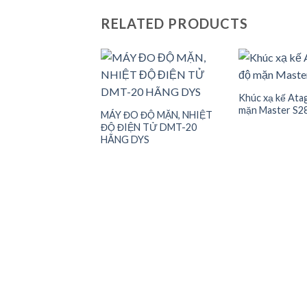
RELATED PRODUCTS
Khúc xạ kế Ata
mặn Master S2
MÁY ĐO ĐỘ MẶN, NHIỆT
ĐỘ ĐIỆN TỬ DMT-20
HÃNG DYS
Add to wishlist
Ad