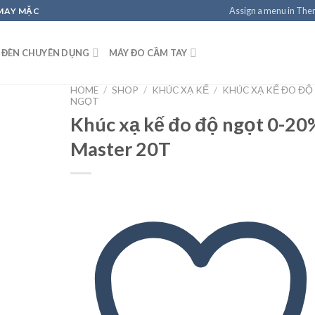
Assign a menu in Th
 MAY MẶC
 ĐÈN CHUYÊN DỤNG
MÁY ĐO CẦM TAY
HOME
/
SHOP
/
KHÚC XẠ KẾ
/
KHÚC XẠ KẾ ĐO ĐỘ
NGỌT
Khúc xạ kế đo độ ngọt 0-20
Master 20T
 wishlist