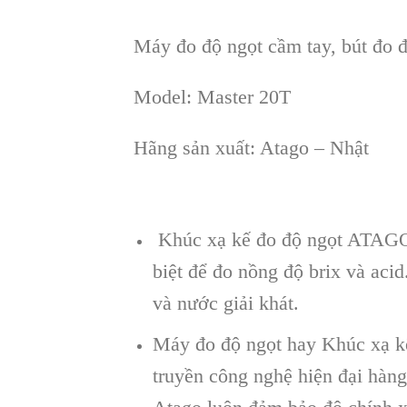
Máy đo độ ngọt cầm tay, bút đo độ
Model:
Master 20T
H
ãng s
ản xuất: Atago – Nhật
Khúc xạ kế đo độ ngọt ATAGO M
biệt để đo nồng độ brix và aci
và nước giải khát.
Máy đo độ ngọt hay Khúc xạ kế
truyền công nghệ hiện đại hàn