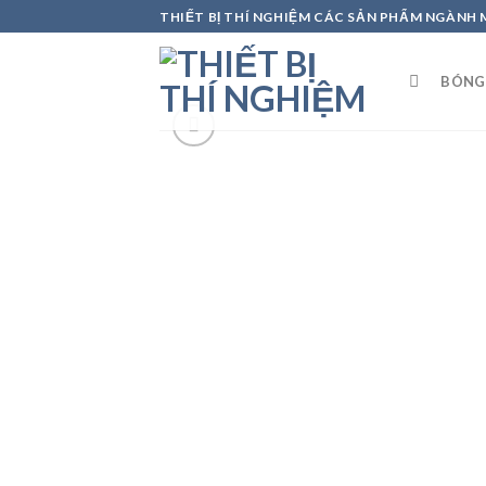
Skip
THIẾT BỊ THÍ NGHIỆM CÁC SẢN PHẨM NGÀNH
to
content
BÓNG
Add to