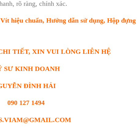
anh, rõ ràng, chính xác.
Vít hi
ệu chuẩn
,
Hướng dẫn sử dụng
,
Hộp đựng
HI TIẾT, XIN VUI LÒNG LIÊN HỆ
Ỹ SƯ KINH DOANH
GUYỄN ĐÌNH HẢI
090 127 1494
S.VIAM@GMAIL.COM