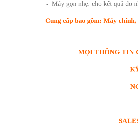
Máy gọn nhẹ, cho kết quả đo nh
Cung cấp bao gồm:
M
áy chính, 
MỌI THÔNG TIN C
K
N
SALE