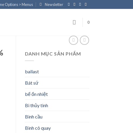
eme Options > Menus
Newsletter
0
%
DANH MỤC SẢN PHẨM
ballast
Bát sứ
bể ổn nhiệt
Bi thủy tinh
Bình cầu
Bình cô quay