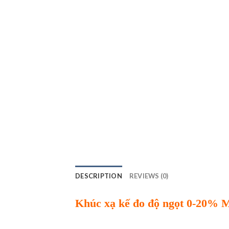
DESCRIPTION
REVIEWS (0)
Kh
úc x
ạ kế đo độ
ngọt 0-20% M