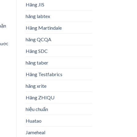
Hãng JIS
hãng labtex
Hãng Martindale
hãng QCQA
nước
Hãng SDC
Khúc xạ kế Atago đo độ
mặn Master S-Mill alpha
hãng taber
list
Add to wishlist
Add to wishlist
Hãng Testfabrics
Máy đo độ dẫn điện / TDS /
hãng xrite
độ mặn cầm tay HC 3010
Hãng ZHIQU
hiệu chuẩn
Huatao
Jameheal