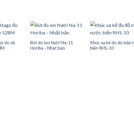
go đo độ
Bút đo ion Natri Na-11
Khúc xạ kế đo độ mặn 
8M
Horiba – Nhật bản
biển RHS-10
d to wishlist
Add to wishlist
Add to wish