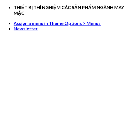
Skip
THIẾT BỊ THÍ NGHIỆM CÁC SẢN PHẨM NGÀNH MAY
to
MẶC
content
Assign a menu in Theme Options > Menus
Newsletter