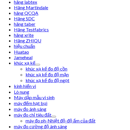
hãng labtex
Hãng Martindale
hãng QCQA
Hãng SDC
hãng taber
Hãng Testfabrics
hãng xrite
Hãng ZHIQU
hiệu chuẩn
Huatao
Jameheal
khúc xạ kế
khúc xạ kế đo độ cồn
khúc xạ kế đo độ mặn
khúc xạ kế đo độ ngọt
kính hiển vi
Lò nung
Máy dập mẫu vi sinh
máy đếm hạt bụi
máy đo ánh sáng
máy đo chỉ tiêu đất
máy đo ph-Nhiệt độ-độ ẩm của đất
máy đo cường độ ánh sáng