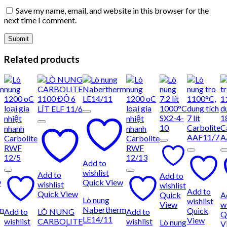
Save my name, email, and website in this browser for the
next time I comment.
Related products
Add to
wishlist
Add to
Add to
w
Quick View
wishlist
wishlist
Add to
Quick View
Quick
A
Lò nung
wishlist
View
wi
m
Nabertherm
Quick
Add to
LÒ NUNG
Add to
Q
LE14/11
View
wishlist
CARBOLITE
wishlist
Lò nung
V