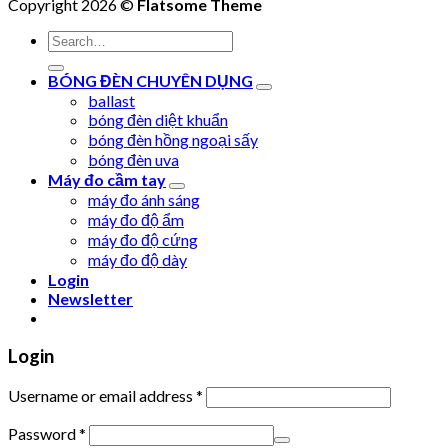
Copyright 2026 ©
Flatsome Theme
Search
for:
BÓNG ĐÈN CHUYÊN DỤNG
ballast
bóng đèn diệt khuẩn
bóng đèn hồng ngoại sấy
bóng đèn uva
Máy đo cầm tay
máy đo ánh sáng
máy đo độ ẩm
máy đo độ cứng
máy đo độ dày
Login
Newsletter
Login
Username or email address
*
Password
*