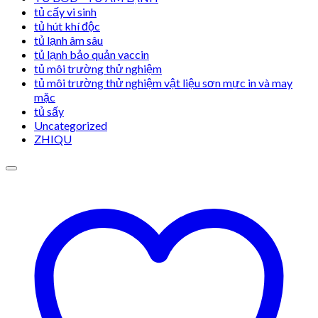
tủ cấy vi sinh
tủ hút khí độc
tủ lạnh âm sâu
tủ lạnh bảo quản vaccin
tủ môi trường thử nghiệm
tủ môi trường thử nghiệm vật liệu sơn mực in và may
mặc
tủ sấy
Uncategorized
ZHIQU