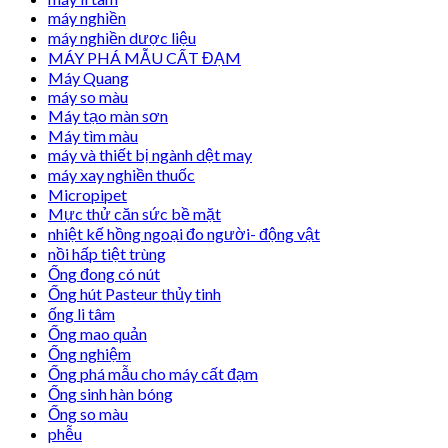
máy nghiền
máy nghiền dược liệu
MÁY PHÁ MẪU CẤT ĐẠM
Máy Quang
máy so màu
Máy tạo màn sơn
Máy tìm màu
máy và thiết bị ngành dệt may
máy xay nghiền thuốc
Micropipet
Mực thử căn sức bề mặt
nhiệt kế hồng ngoại đo người- động vật
nồi hấp tiệt trùng
Ống đong có nút
Ống hút Pasteur thủy tinh
ống li tâm
Ống mao quản
Ống nghiệm
Ống phá mẫu cho máy cất đạm
Ống sinh hàn bóng
Ống so màu
phễu