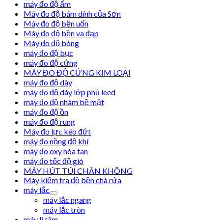
máy đo độ ẩm
Máy đo độ bám dính của Sơn
Máy đo độ bền uốn
Máy đo độ bền va đạp
Máy đo độ bóng
máy đo độ bục
máy đo độ cứng
MÁY ĐO ĐỘ CỨNG KIM LOẠI
máy đo độ dày
máy đo độ dày lớp phủ leed
máy đo độ nhám bề mặt
máy đo độ ồn
máy đo độ rung
Máy đo lực kéo đứt
máy đo nồng độ khí
máy đo oxy hòa tan
máy đo tốc độ gió
MÁY HÚT TÚI CHÂN KHÔNG
Máy kiểm tra độ bền chà rửa
máy lắc
máy lắc ngang
máy lắc tròn
máy li tâm