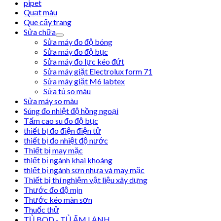
pipet
Quạt màu
Que cấy trang
Sửa chữa
Sửa máy đo độ bóng
Sửa máy đo độ bục
Sửa máy đo lực kéo đứt
Sửa máy giặt Electrolux form 71
Sửa máy giặt M6 labtex
Sửa tủ so màu
Sửa máy so màu
Súng đo nhiệt độ hồng ngoại
Tấm cao su đo độ bục
thiết bị đo điện điện tử
thiết bị đo nhiệt độ nước
Thiết bị may mặc
thiết bị ngành khai khoáng
thiết bị ngành sơn nhựa và may mặc
Thiết bị thí nghiệm vật liệu xây dựng
Thước đo độ mịn
Thước kéo màn sơn
Thuốc thử
TỦ BOD - TỦ ẤM LẠNH