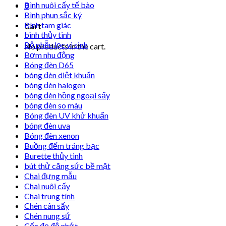
Bình nuôi cấy tế bào
0
Bình phun sắc ký
Bình tam giác
Cart
bình thủy tinh
Bộ phễu lọc vi sinh
No products in the cart.
Bơm nhu động
Bóng đèn D65
bóng đèn diệt khuẩn
bóng đèn halogen
bóng đèn hồng ngoại sấy
bóng đèn so màu
Bóng đèn UV khử khuẩn
bóng đèn uva
Bóng đèn xenon
Buồng đếm tráng bạc
Burette thủy tinh
bút thử căng sức bề mặt
Chai đựng mẫu
Chai nuôi cấy
Chai trung tính
Chén cân sấy
Chén nung sứ
Cốc đọ độ nhớt