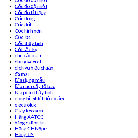
Cốc đo độ nhớt
Cốc đo tỉ trọng
Cốc đong
Cốc đốt
Cốc hình nón
Cốc lọc
Cốc thủy tinh
Cột sắc ký
dao cắt mẫu
dầu glycerol
dịch vụ hiệu chuẩn
đá mài
Đĩa đựng mẫu
Đĩa nuôi cấy tế bào
Đĩa petri thủy tinh
đồng hồ nhiệt độ độ ẩm
electrolux
Giấy kéo sơn
Hãng AATCC
hãng calibrite
Hãng CHNSpec
Hãng JIS