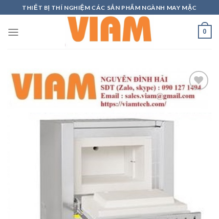
Skip
THIẾT BỊ THÍ NGHIỆM CÁC SẢN PHẨM NGÀNH MAY MẶC
to
content
0
Add to
wishlist